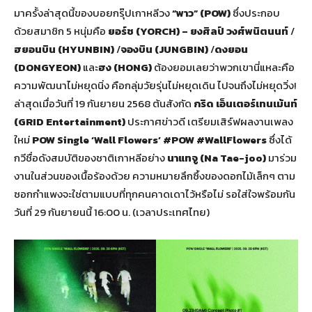
มาครั้งล่าสุดนี้ของบอยกรุ๊ปเกาหลีวง
“พาว” (POW)
ซึ่งประกอบ
ด้วยสมาชิก 5 หนุ่มคือ
ยอร์ช
(YORCH) – ยงศิลป์ วงศ์พนิตนนท์
/
ฮยอนบิน (
HYUNBIN)
/
จองบิน (
JUNGBIN)
/
ดงยอน
(
DONGYEON)
และ
ฮง (
HONG)
ต้องยอมเลยว่าพวกเขานี่แหละคือ
ความพัฒนาไม่หยุดนิ่ง คือกลุ่มวัยรุ่นไม่หยุดเดิน ไปจนถึงไม่หยุดวิ่ง!
ล่าสุดเมื่อวันที่ 19 กันยายน 2568 ต้นสังกัด
กริด เอ็นเตอร์เทนเม้นท์
(
GRID Entertainment)
ประกาศข่าวดี เตรียมเสิร์ฟผลงานเพลง
ใหม่
POW Single ‘Wall Flowers’
#POW #WallFlowers
ซึ่งได้
กวีชื่อดังสมบัติของชาติเกาหลีอย่าง
นาแทจู (
Na Tae-joo)
มาร่วม
งานในส่วนของเนื้อร้องด้วย ความหมายลึกซึ้งของดอกไม้เล็กๆ ตาม
ซอกกำแพงจะใช่ตามแบบที่ทุกคนคาดเดาไว้หรือไม่ รอใส่ใจพร้อมกัน
วันที่ 29 กันยายนนี้ 16:00 น. (เวลาประเทศไทย)