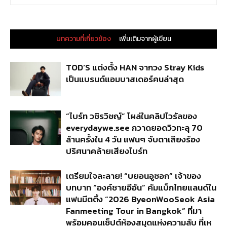
บทความที่เกี่ยวข้อง
เพิ่มเติมจากผู้เขียน
TOD’S แต่งตั้ง HAN จากวง Stray Kids
เป็นแบรนด์แอมบาสเดอร์คนล่าสุด
“ไบร์ท วชิรวิชญ์” โผล่ในคลิปไวรัลของ
everydaywe.see กวาดยอดวิวทะลุ 70
ล้านครั้งใน 4 วัน แฟนๆ จับตาเสียงร้อง
ปริศนาคล้ายเสียงไบร์ท
เตรียมใจละลาย! “บยอนอูซอก” เจ้าของ
บทบาท “องค์ชายอีอัน” คัมแบ็กไทยแลนด์ใน
แฟนมีตติ้ง “2026 ByeonWooSeok Asia
Fanmeeting Tour in Bangkok” ที่มา
พร้อมคอนเซ็ปต์ห้องสมุดแห่งความลับ ที่เห