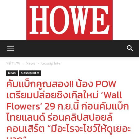
https://howemagazine.com/
หน้าแรก
News
Gossip Inter
News
Gossip Inter
คัมแบ็กคูณสอง!! น้อง POW
เตรียมปล่อยซิงเกิลใหม่ ‘Wall
Flowers’ 29 ก.ย.นี้ ก่อนคัมแบ็ก
ไทยแลนด์ ร่อนคลิปสปอยล์
คอนเสิร์ต “มีอะไรจะโชว์ให้ดูเยอะ