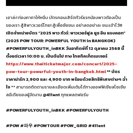
เอาล่ะ! ท่องคาถาให้หนึบ บัตรคอนเสิร์ตทัวร์แรกน้องพาวต้องเป็น
ของเรา สู้สิพาวเวอร์ไทย! สู้เพื่อชัยชนะ อย่าลดอย่าละ ชนะเข้าไว้!!!
เปิดจำหน่ายบัตร
“2025 พาว ทัวร์: พาวเวอร์ฟูล ยูธ อิน แบงคอก”
(2025 POW TOUR: POWERFUL YOUTH in BANGKOK)
#POWERFULYOUTH_inBKK
วันอาทิตย์ที่
12 ตุลาคม 2568 นี้
ตั้งแต่เวลา 10:00 น. เป็นต้นไป
ทาง ไทยทิคเก็ตเมเจอร์
https://www.thaiticketmajor.com/concert/2025-
pow-tour-powerful-youth-in-bangkok.html
**
บัตร
ราคาน่ารัก
2,900 และ 4,900 บาท พร้อมด้วยสิทธิพิเศษต่างๆ ฉ่ำ
ใจ
** สามารถติดตามรายละเอียดเพิ่มเติมได้ทางออฟฟิเชียลโซเชีย
ลมีเดียของผู้จัดงาน
@411ent
ทุกแพลตฟอร์ม
#POWERFULYOUTH_inBKK #POWERFULYOUTH
#POW #
파우
#POWTOUR #POW_GRID #411ent