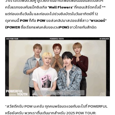
ว่าเราจะได้ฟังด้วยหู ดูด้วยตาเนื้อ กับเพอร์ฟอร์มออนสเตจสดๆ
ครั้งแรกของคัมแบ็กซิงเกิล
‘Wall Flowers’
ที่คอนเสิร์ตครั้งนี้ **
แต่ก่อนจะถึงวันนั้น และก่อนจะไปช่วงชิงบัตรในวันอาทิตย์ที่ 12
ตุลาคมนี้
POW
ก็คือ
POW
ขอส่งคลิปมาสปอยล์พี่สาว
“พาวเวอร์”
(
POWER
ชื่อเรียกแฟนคลับของวง
POW)
ชาวไทยกันสักนิด
“สวัสดีครับ POW นะครับ ทุกคนพร้อมจะเจอกับอะไรที่ POWERFUL
หรือยังครับ พวกเราตื่นเต้นมากสำหรับ 2025 POW TOUR: