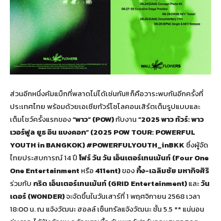
ส่วนอีกหนึ่งคัมแบ็กที่พลาดไม่ได้เช่นกัน!! ก็คือวาระพบกันอีกครั้งที่
ประเทศไทย พร้อมด้วยเอเชียทัวร์โซโลคอนเสิร์ตเต็มรูปแบบและ
เต็มโชว์ครั้งแรกของ
“พาว” (POW)
กับงาน
“2025 พาว ทัวร์: พาว
เวอร์ฟูล ยูธ อิน แบงคอก” (2025 POW TOUR: POWERFUL
YOUTH in BANGKOK)
#POWERFULYOUTH_inBKK
ซึ่งผู้จัด
ไทยประสบการณ์ 14 ปี
โฟร์ วัน วัน เอ็นเตอร์เทนเม้นท์
(Four One
One Entertainment
หรือ
411ent)
ของ
กึ้ง-เฉลิมชัย มหากิจศิริ
ร่วมกับ
กริด เอ็นเตอร์เทนเม้นท์ (
GRID Entertainment)
และ
วัน
เดอร์ (
WONDER)
จะจัดขึ้นในวันเสาร์ที่ 1 พฤศจิกายน 2568 เวลา
18:00 น. ณ แจ้งวัฒนะ ฮอลล์ เซ็นทรัลแจ้งวัฒนะ ชั้น 5.5 ** แน่นอน