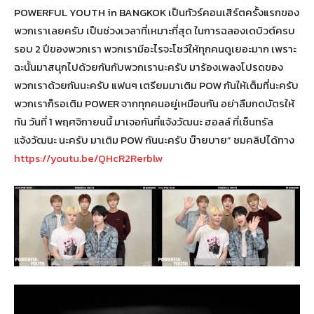
POWERFUL YOUTH in BANGKOK เป็นทัวร์คอนเสิร์ตครั้งแรกของ
พวกเราเลยครับ เป็นช่วงเวลาที่เหมาะที่สุด ในการฉลองเดบิวต์ครบ
รอบ 2 ปีของพวกเรา พวกเรามีอะไรจะโชว์ให้ทุกคนดูเยอะมาก เพราะ
ฉะนั้นมาสนุกไปด้วยกันกับพวกเรานะครับ มาร้องเพลงโปรดของ
พวกเราด้วยกันนะครับ แฟนๆ เตรียมมาเติม POW กันให้เต็มที่นะครับ
พวกเราก็รอเติม POWER จากทุกคนอยู่เหมือนกัน อย่าลืมกดบัตรให้
ทัน วันที่ 1 พฤศจิกายนนี้ มาเจอกันที่แจ้งวัฒนะ ฮอลล์ ที่เซ็นทรัล
แจ้งวัฒนะ นะครับ มาเติม POW กันนะครับ บ๊ายบาย” ชมคลิปได้ทาง
https://youtu.be/QHcR2Rerblw