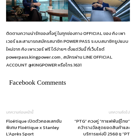
ติดตามความน่ารักของทั้งคู่ ในทุกช่องทาง OFFICIAL ของ คิง เพา
เวอร์ และสามารถสมัครสมาชิก POWER PASS ระบบสมาชิกรูปแบบ
ใหม่จาก คิง เพาเวอร์ ฟรี ได้ง่ายๆ ตั้งแต่วันนี้ ที่เว็บไซต์
powerpass.kingpower.com , สมัครผ่าน LINE OFFICIAL
ACCOUNT @KINGPOWER หรือโทร.1631
Facebook Comments
บทความก่อนหน้านี้
บทความถัดไป
Floétique เปิดตัวคอลเลกชัน
“PTG” ควงคู่ “กาแฟพันธุ์ไทย”
พิเศษ Floétique x Stanley
คว้ารางวัลสุดยอดสินค้าและ
L’Après Sport
บริการแห่งปี 2568 ชู “PT