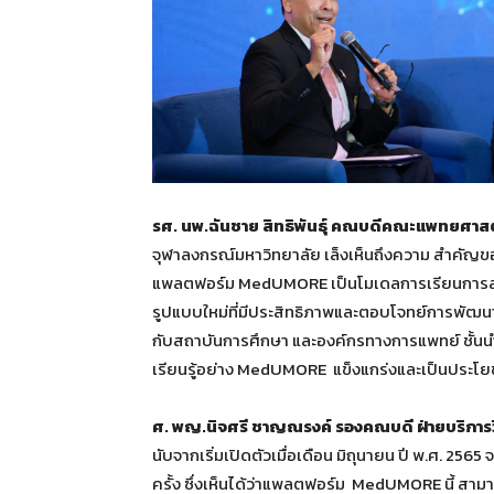
รศ. นพ.ฉันชาย สิทธิพันธุ์ คณบดีคณะแพทยศาสต
จุฬาลงกรณ์มหาวิทยาลัย เล็งเห็นถึงความ สำคัญขอ
แพลตฟอร์ม MedUMORE เป็นโมเดลการเรียนการสอน 
รูปแบบใหม่ที่มีประสิทธิภาพและตอบโจทย์การพัฒนาบ
กับสถาบันการศึกษา และองค์กรทางการแพทย์ ชั้นน
เรียนรู้อย่าง MedUMORE แข็งแกร่งและเป็นประโย
ศ. พญ.นิจศรี ชาญณรงค์ รองคณบดี ฝ่ายบริกา
นับจากเริ่มเปิดตัวเมื่อเดือน มิถุนายน ปี พ.ศ. 256
ครั้ง ซึ่งเห็นได้ว่าแพลตฟอร์ม MedUMORE นี้ สามาร