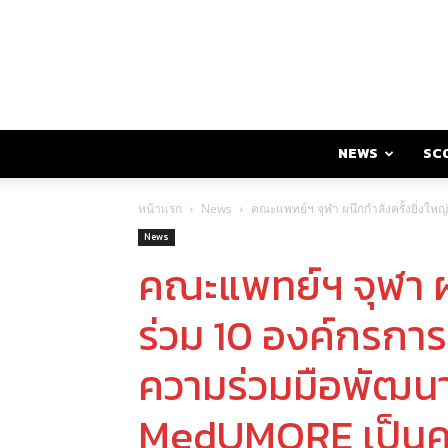
NEWS
SC
หน้าแรก
News
คณะแพทย์ฯ จุฬา ผนึกกําลังครั้งยิ่
News
คณะแพทย์ฯ จุฬา ผน
ร่วม 10 องค์กรกา
ความร่วมมือพัฒ
MedUMORE เป็นคล