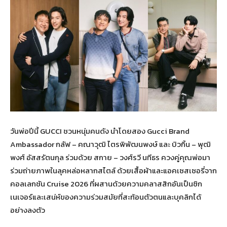
วันพ่อปีนี้ GUCCI ชวนหนุ่มคนดัง นำโดยสอง Gucci Brand
Ambassador กลัฟ – คณาวุฒิ ไตรพิพัฒนพงษ์ และ บิวกิ้น – พุฒิ
พงศ์ อัสสรัตนกุล ร่วมด้วย สกาย – วงศ์รวี นทีธร ควงคู่คุณพ่อมา
ร่วมถ่ายภาพในลุคหล่อหลากสไตล์ ด้วยเสื้อผ้าและแอคเซสเซอรี่จาก
คอลเลกชัน Cruise 2026 ที่ผสานด้วยความคลาสสิกอันเป็นซิก
เนเจอร์และเสน่ห์ของความร่วมสมัยที่สะท้อนตัวตนและบุคลิกได้
อย่างลงตัว