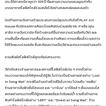
ประวัติศาสตร์อายุกว่า 109 ปี ที่ผสานความงามของยุคเก่ากับ
บรรยากาศไลฟ์สไตล์ร่วมสมัยได้อย่างกลมกล่อมและลงตัว
ปิดท้ายการเดินทางด้วยประสบการณ์สุดประทับใจที่ PLAY Art
House กับนิทรรศการศิลปะโดยศิลปินร่วมสมัย Mr. P หรือ คุณ
สาธิต กาลวันตวานิช ที่สร้างสรรค์ขึ้นจากความร่วมมือกับวีซ่า ผล
งานชิ้นนี้สะท้อนความเชื่อมโยงระหว่างศิลปะ การเคลื่อนไหว และการ
ใช้ชีวิตแบบร่วมสมัย ซึ่งสะท้อนความเป็นวีซ่าและทรงวาดอย่างลงตัว
ชวนสัมผัสไลฟ์สไตล์สุดเก๋แห่งทรงวาด
วีซ่าคัดสรรร้านอาหารและสถานที่ไลฟ์สไตล์เด่น ๆ จากทั่วย่าน
ทรงวาดมาแนะนำให้ทุกคนได้รู้จัก ไม่ว่าจะเป็นร้านกาแฟ อย่าง “Lost
in Song Wat” คาเฟ่ในบ้านเก่าสไตล์จีนโบราณ ไปจนถึง “หอฝัน”
ร้านอาหารจีนฟิวชั่นโฮมเมด และ “บาร์บน” บาร์ชิลล์ ๆ ชั้นบนของโฮ
สเทลย่านทรงวาดที่ได้มู้ดแกลเลอรีและวิวริมแม่น้ำ รวมถึงร้านขาย
สินค้าไลฟ์สไตล์อย่าง “LERT” และ “Onest at Song Wat” ร้าน