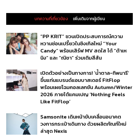
บทความที่เกี่ยวข้อง
เพิ่มเติมจากผู้เขียน
“PP KRIT” ชวนเปิดประสบการณ์ความ
หวานซ่อนเปรี้ยวในซิงเกิลใหม่ “Your
Candy” พร้อมเสิร์ฟ MV สดใส ได้ “ต้าเห
นิง” และ “ณิชา” ร่วมเติมสีสัน
เปิดตัวอย่างเป็นทางการ! ‘น้ำตาล-ทิพนารี’
ขึ้นแท่นแบรนด์แอมบาสเดอร์ FitFlop
พร้อมเผยโฉมคอลเลกชัน Autumn/Winter
2026 ภายใต้แคมเปญ ‘Nothing Feels
Like FitFlop’
Samsonite เดินหน้าขับเคลื่อนอนาคต
วงการกระเป๋าเดินทาง ด้วยผลิตภัณฑ์ใหม่
ล่าสุด Nexis