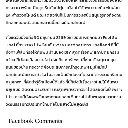
เหล่านี้ล้วนสะท้อนความมีชีวิตชีวาของอาหารและวัฒนธรรมของย่าน
ทรงวาด พร้อมเป็นจุดเริ่มต้นให้ผู้มาเยือนได้ค้นพบว่าจะกิน พักผ่อน
และสำรวจที่ไหนดี ขณะเดียวกันก็เป็นการร่วมสนับสนุนธุรกิจท้องถิ่น
ที่หล่อหลอมตัวตนของย่านนี้อย่างมีเอกลักษณ์
ตั้งแต่วันนี้จนถึง 30 มิถุนายน 2569 วีซ่าขอเชิญทุกคนมา Feel So
Thai ที่ทรงวาด ไปพร้อมกับ Visa Destinations Thailand ที่นี่มี
ทั้งคาเฟ่ลับที่รอให้ค้นพบ ร้านของ DIY สุดครีเอทีฟ สถาปัตยกรรม
เก่าแก่ที่ยังคงมีลมหายใจ ไปจนถึงเซอร์ไพรส์ที่ซ่อนตัวอยู่ตามมุม
ถนนของย่าน ทรงวาดคือประสบการณ์กรุงเทพฯ มุมใหม่ที่มี
เอกลักษณ์อย่างแท้จริง ไม่ว่าจะเป็นนักท่องเที่ยวจากต่างแดนหรือคน
กรุงเทพฯ ที่คิดว่ารู้จักเมืองนี้ดีแล้ว ที่นี่ก็ยังมีเรื่องราวใหม่ให้ค้นพบ
อยู่เสมอ ติดตามประสบการณ์สุดพิเศษจากวีซ่าได้ตลอดทั้งปี เพราะ
โปรแกรมนี้ยังคงพร้อมพาทุกคนออกเดินทางไปค้นพบจุดหมายทาง
วัฒนธรรมทั่วประเทศไทยต่อไปอย่างไม่หยุดยั้ง!
Facebook Comments