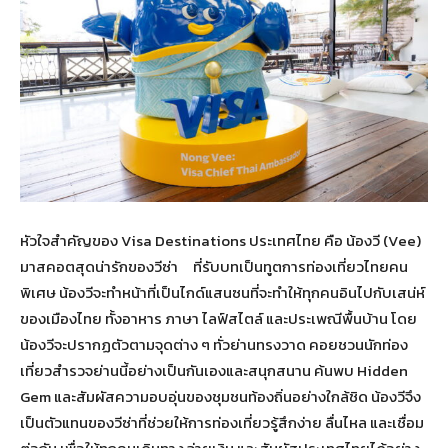
หัวใจสำคัญของ Visa Destinations ประเทศไทย คือ น้องวี (Vee)
มาสคอตสุดน่ารักของวีซ่า ที่รับบทเป็นทูตการท่องเที่ยวไทยคน
พิเศษ น้องวีจะทำหน้าที่เป็นไกด์แสนซนที่จะทำให้ทุกคนอินไปกับเสน่ห์
ของเมืองไทย ทั้งอาหาร ภาษา ไลฟ์สไตล์ และประเพณีพื้นบ้าน โดย
น้องวีจะปรากฏตัวตามจุดต่าง ๆ ทั่วย่านทรงวาด คอยชวนนักท่อง
เที่ยวสำรวจย่านนี้อย่างเป็นกันเองและสนุกสนาน ค้นพบ Hidden
Gem และสัมผัสความอบอุ่นของชุมชนท้องถิ่นอย่างใกล้ชิด น้องวีจึง
เป็นตัวแทนของวีซ่าที่ช่วยให้การท่องเที่ยวรู้สึกง่าย ลื่นไหล และเชื่อม