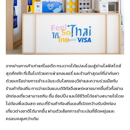
จากย่านการค้าเก่าแก่ในอดีต ทรงวาดได้แปลงโฉมสู่ย่านไลฟ์สไตล์
สุดคึกคัก ที่เต็มไปด้วยคาเฟ่ แกลเลอรี่ และร้านค้าสุดเก๋ที่น่าค้นหา
ด้วยเครือข่ายการชำระเงินระดับโลกของวีซ่าและความร่วมมือกับ
ร้านค้าท้องถิ่น การจ่ายเงินแบบดิจิทัลจึงแพร่หลายมากขึ้นทั่วทั้งย่าน
นักท่องเที่ยวสามารถกิน ดื่ม ช้อปปิ้ง และใช้ชีวิตได้อย่างสบายใจโดย
ไม่ต้องพึ่งเงินสด ขณะที่ร้านค้าท้องถิ่นเองก็เปิดกว้างรับนักท่อง
เที่ยวต่างชาติได้มากขึ้น ผ่านตัวเลือกการชำระเงินที่ยืดหยุ่นและ
ครอบคลุมกว่าเดิม