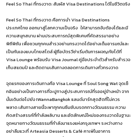
Feel So Thai ที่ทรงวาด: สัมผัส Visa Destinations ได้ในชีวิตจริง
Feel So Thai ที่ทรงวาด คือการนำ Visa Destinations
ประเทศไทย ออกมาสู่โลกความเป็นจริง ให้สามารถจับต้องได้และมี
ความสนุกสนาน ผ่านประสบการณ์สุดพิเศษที่คัดสรรมาอย่าง
พิถีพิถัน เพื่อชวนทุกคนสำรวจย่านทรงวาดได้อย่างเต็มอารมณ์และ
เป็นกันเองแบบไทยสไตล์ ผู้ถือบัตรวีซ่าเริ่มต้นการผจญภัยได้ที่
Visa Lounge พร้อมรับ Visa Journal คู่มือประจำตัวสำหรับสำรวจ
เก็บสแตมป์ และติดตามเส้นทางตลอดการเดินทางทั่วทรงวาด
จุดแรกของการเดินทางคือ Visa Lounge ที่ Soul Song Wat จุดเช็
กอินอย่างเป็นทางการที่จะปูทางสู่ประสบการณ์ที่รออยู่ข้างหน้า จาก
นั้นเดินต่อไปยัง IWannaBangkok แลนด์มาร์กสุดฮิตที่ไม่ควร
พลาด เส้นทางสายนี้จะพาทุกคนซึมซับมรดกทางวัฒนธรรม ความ
คิดสร้างสรรค์ที่กำลังผลิบาน และอัตลักษณ์ใหม่ของทรงวาดในฐานะ
จุดหมายทางวัฒนธรรมที่กำลังมาแรงแห่งกรุงเทพฯ ระหว่างทาง
อย่าลืมแวะที่ Arteasia Desserts & Café คาเฟ่ในอาคาร