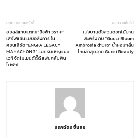
บทความก่อนหน้านี้
บทความถัดไป
ฮอลล์แทบแตก!! “อิงฟ้า วราหะ”
เบ่งบานดั่งสวนดอกไม้บาน
เสิร์ฟแซ่บแบบอลังการ ใน
สะพรั่ง กับ “Gucci Bloom
คอนเสิร์ต “ENGFA LEGACY
Ambrosia d’Oro” น้ำหอมกลิ่น
MAHACHON 3” แขกรับเชิญแน่น
ใหม่ล่าสุดจาก Gucci Beauty
เวที จัดโมเมนต์ดี๊ดี แฟนคลับฟิน
ไม่พัก!
ปรกฉัตร ชื่นชม