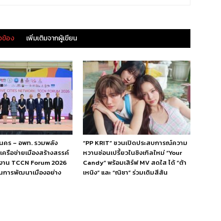
ยวข้อง
เพิ่มเติมจากผู้เขียน
นคร – อพท. รวมพลัง
“PP KRIT” ชวนเปิดประสบการณ์ความ
เครือข่ายเมืองสร้างสรรค์
หวานซ่อนเปรี้ยวในซิงเกิลใหม่ “Your
ิดงาน TCCN Forum 2026
Candy” พร้อมเสิร์ฟ MV สดใส ได้ “ต้า
่อนการพัฒนาเมืองอย่าง
เหนิง” และ “ณิชา” ร่วมเติมสีสัน