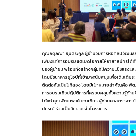
คุณอดุลญา ฮุนตระกูล ผู้อำนวยการหอศิลปวัฒนธรรม
เพียงแค่การอบรม แต่เปิดโอกาสให้อาสาสมัครได้ทำง
ของผู้นำชม พร้อมทั้งสร้างกลุ่มที่มีความแข็งแรงและต
โดยมีธนาคารยูโอบีที่เข้ามาสนับสนุนเพื่อเติมเต็ม
ติดต่อกันเป็นปีที่สอง โดยมีเป้าหมายสำคัญคือ 
การอบรมเชิงปฏิบัติการที่ครอบคลุมทั้งความรู้ด้า
ได้แก่ คุณพัฒนพงศ์ มณเฑียร ผู้ช่วยศาสตราจารย์
ปกรณ์ ร่วมเป็นวิทยากรในโครงการ