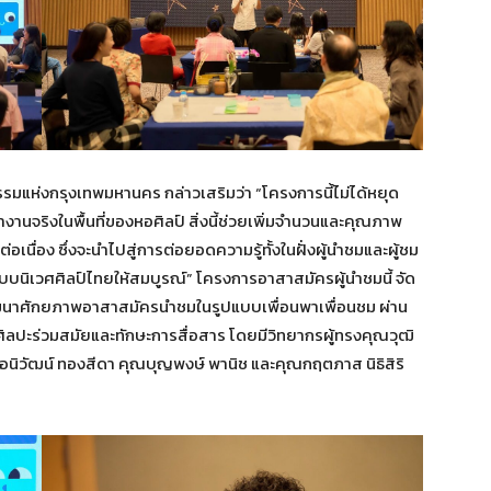
แห่งกรุงเทพมหานคร กล่าวเสริมว่า “โครงการนี้ไม่ได้หยุด
านจริงในพื้นที่ของหอศิลป์ สิ่งนี้ช่วยเพิ่มจำนวนและคุณภาพ
่อเนื่อง ซึ่งจะนำไปสู่การต่อยอดความรู้ทั้งในฝั่งผู้นำชมและผู้ชม
ระบบนิเวศศิลป์ไทยให้สมบูรณ์” โครงการอาสาสมัครผู้นำชมนี้ จัด
พัฒนาศักยภาพอาสาสมัครนำชมในรูปแบบเพื่อนพาเพื่อนชม ผ่าน
นศิลปะร่วมสมัยและทักษะการสื่อสาร โดยมีวิทยากรผู้ทรงคุณวุฒิ
อนิวัฒน์ ทองสีดา คุณบุญพงษ์ พานิช และคุณกฤตภาส นิธิสิริ