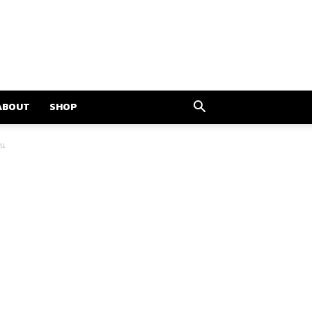
ABOUT
SHOP
ืน