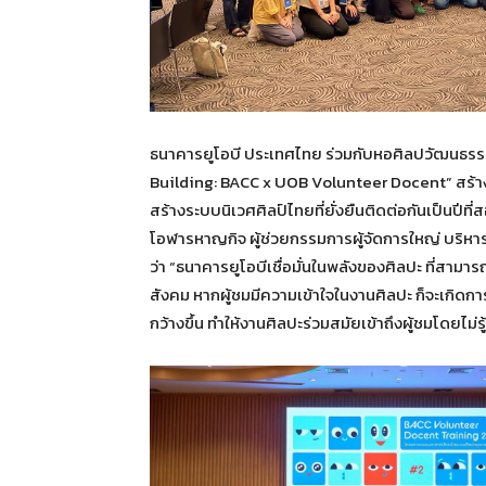
ธนาคารยูโอบี ประเทศไทย ร่วมกับหอศิลปวัฒนธร
Building: BACC x UOB Volunteer Docent” สร้าง
สร้างระบบนิเวศศิลป์ไทยที่ยั่งยืนติดต่อกันเป็นป
โอฬารหาญกิจ ผู้ช่วยกรรมการผู้จัดการใหญ่ บริห
ว่า “ธนาคารยูโอบีเชื่อมั่นในพลังของศิลปะ ที่สาม
สังคม หากผู้ชมมีความเข้าใจในงานศิลปะ ก็จะเกิดการ
กว้างขึ้น ทำให้งานศิลปะร่วมสมัยเข้าถึงผู้ชมโดยไม่รู้