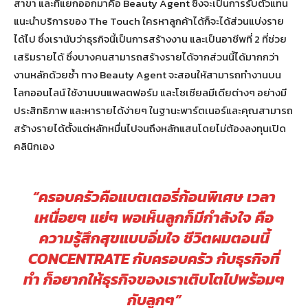
สาขา และที่แยกออกมาคือ Beauty Agent ซึ่งจะเป็นการรับตัวแทน
แนะนำบริการของ The Touch ใครหาลูกค้าได้ก็จะได้ส่วนแบ่งราย
ได้ไป ซึ่งเรานับว่าธุรกิจนี้เป็นการสร้างงาน และเป็นอาชีพที่ 2 ที่ช่วย
เสริมรายได้ ซึ่งบางคนสามารถสร้างรายได้จากส่วนนี้ได้มากกว่า
งานหลักด้วยซ้ำ ทาง Beauty Agent จะสอนให้สามารถทำงานบน
โลกออนไลน์ ใช้งานบนแพลตฟอร์ม และโซเชียลมีเดียต่างๆ อย่างมี
ประสิทธิภาพ และหารายได้ง่ายๆ ในฐานะพาร์ตเนอร์และคุณสามารถ
สร้างรายได้ตั้งแต่หลักหมื่นไปจนถึงหลักแสนโดยไม่ต้องลงทุนเปิด
คลินิกเอง
“ครอบครัวคือแบตเตอรี่ก้อนพิเศษ เวลา
เหนื่อยๆ แย่ๆ พอเห็นลูกก็มีกำลังใจ คือ
ความรู้สึกสุขแบบอิ่มใจ ชีวิตผมตอนนี้
CONCENTRATE กับครอบครัว กับธุรกิจที่
ทำ ก็อยากให้ธุรกิจของเราเติบโตไปพร้อมๆ
กับลูกๆ”