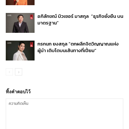
อภิลักขณ์ บิวเซอร์ มาสกุล “ธุรกิจยั่งยืน บน
มาตรฐาน”
กรกนก ยงสกุล “ตกผลึกจิตวิญญาณแห่ง
ผู้นำ เติบโตบนเส้นทางที่เปี่ยม”
ทิ้งคำตอบไว้