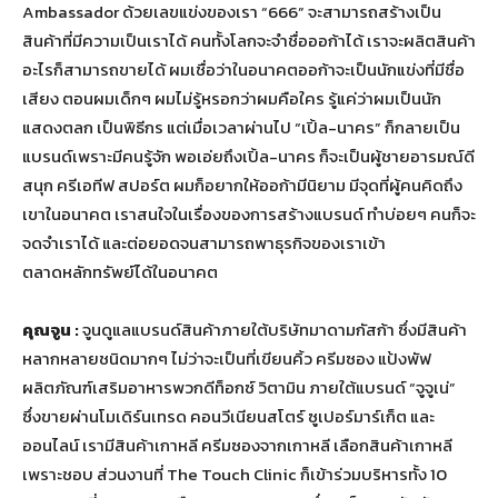
Ambassador ด้วยเลขแข่งของเรา “666” จะสามารถสร้างเป็น
สินค้าที่มีความเป็นเราได้ คนทั้งโลกจะจำชื่อออก้าได้ เราจะผลิตสินค้า
อะไรก็สามารถขายได้ ผมเชื่อว่าในอนาคตออก้าจะเป็นนักแข่งที่มีชื่อ
เสียง ตอนผมเด็กๆ ผมไม่รู้หรอกว่าผมคือใคร รู้แค่ว่าผมเป็นนัก
แสดงตลก เป็นพิธีกร แต่เมื่อเวลาผ่านไป “เปิ้ล-นาคร” ก็กลายเป็น
แบรนด์เพราะมีคนรู้จัก พอเอ่ยถึงเปิ้ล-นาคร ก็จะเป็นผู้ชายอารมณ์ดี
สนุก ครีเอทีฟ สปอร์ต ผมก็อยากให้ออก้ามีนิยาม มีจุดที่ผู้คนคิดถึง
เขาในอนาคต เราสนใจในเรื่องของการสร้างแบรนด์ ทำบ่อยๆ คนก็จะ
จดจำเราได้ และต่อยอดจนสามารถพาธุรกิจของเราเข้า
ตลาดหลักทรัพย์ได้ในอนาคต
คุณจูน :
จูนดูแลแบรนด์สินค้าภายใต้บริษัทมาดามกัสก้า ซึ่งมีสินค้า
หลากหลายชนิดมากๆ ไม่ว่าจะเป็นที่เขียนคิ้ว ครีมซอง แป้งพัฟ
ผลิตภัณฑ์เสริมอาหารพวกดีท็อกซ์ วิตามิน ภายใต้แบรนด์ “จูจูเน่”
ซึ่งขายผ่านโมเดิร์นเทรด คอนวีเนียนสโตร์ ซูเปอร์มาร์เก็ต และ
ออนไลน์ เรามีสินค้าเกาหลี ครีมซองจากเกาหลี เลือกสินค้าเกาหลี
เพราะชอบ ส่วนงานที่ The Touch Clinic ก็เข้าร่วมบริหารทั้ง 10