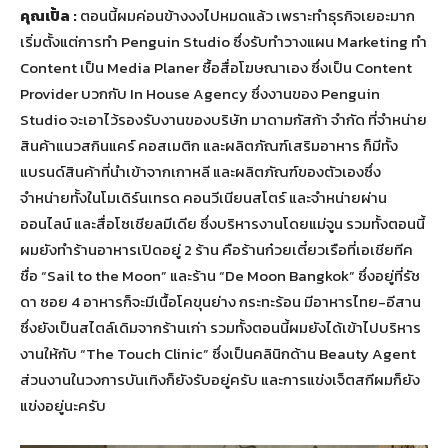
คุณเปิ้ล :
ตอนนี้ผมค่อนข้างงงไปหมดแล้ว เพราะทำธุรกิจเยอะมาก
เริ่มตั้งแต่การทำ Penguin Studio ซึ่งรับทำวางแผน Marketing ทำ
Content เป็น Media Planer ซื้อสื่อโฆษณาเอง ซึ่งเป็น Content
Provider บวกกับ In House Agency ซึ่งงานของ Penguin
Studio จะเอาไว้รองรับงานของบริษัท มาดามกัสก้า จำกัด ที่จำหน่าย
สินค้าแนวสกินแคร์ คอสเมติก และผลิตภัณฑ์เสริมอาหาร ก็มีทั้ง
แบรนด์สินค้าที่นำเข้าจากเกาหลี และผลิตภัณฑ์ของตัวเองซึ่ง
จำหน่ายทั้งในโมเดิร์นเทรด คอนวีเนียนสโตร์ และจำหน่ายผ่าน
ออนไลน์ และสื่อโซเชียลมีเดีย ซึ่งบริหารงานโดยแม่จูน รวมทั้งตอนนี้
ผมยังทำร้านอาหารเปิดอยู่ 2 ร้าน คือร้านก๋วยเตี๋ยวเรือที่เอเชียทีค
ชื่อ “Sail to the Moon” และร้าน “De Moon Bangkok” ซึ่งอยู่ที่รัช
ดา ซอย 4 อาหารก็จะมีเนื้อโคขุนย่าง กระทะร้อน มีอาหารไทย-อีสาน
ซึ่งยังเป็นสไตล์เดิมจากร้านเก่า รวมทั้งตอนนี้ผมยังได้เข้าไปบริหาร
งานให้กับ “The Touch Clinic” ซึ่งเป็นคลินิกด้าน Beauty Agent
ส่วนงานในวงการบันเทิงก็ยังรับอยู่ครับ และการแข่งเจ็ตสกีผมก็ยัง
แข่งอยู่นะครับ