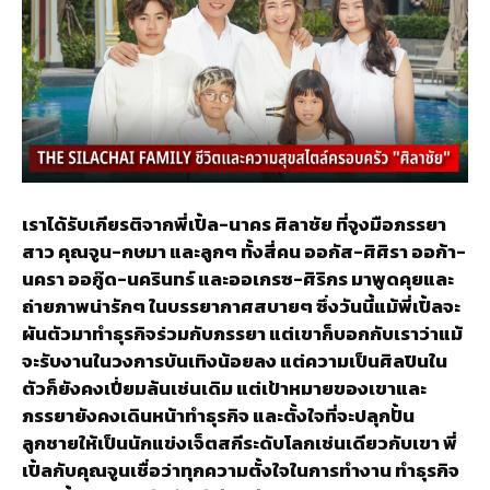
เราได้รับเกียรติจากพี่เปิ้ล-นาคร ศิลาชัย ที่จูงมือภรรยา
สาว คุณจูน-กษมา และลูกๆ ทั้งสี่คน ออกัส-ศิศิรา ออก้า-
นครา ออกู๊ด-นครินทร์ และออเกรซ-ศิริกร มาพูดคุยและ
ถ่ายภาพน่ารักๆ ในบรรยากาศสบายๆ ซึ่งวันนี้แม้พี่เปิ้ลจะ
ผันตัวมาทำธุรกิจร่วมกับภรรยา แต่เขาก็บอกกับเราว่าแม้
จะรับงานในวงการบันเทิงน้อยลง แต่ความเป็นศิลปินใน
ตัวก็ยังคงเปี่ยมล้นเช่นเดิม แต่เป้าหมายของเขาและ
ภรรยายังคงเดินหน้าทำธุรกิจ และตั้งใจที่จะปลุกปั้น
ลูกชายให้เป็นนักแข่งเจ็ตสกีระดับโลกเช่นเดียวกับเขา พี่
เปิ้ลกับคุณจูนเชื่อว่าทุกความตั้งใจในการทำงาน ทำธุรกิจ