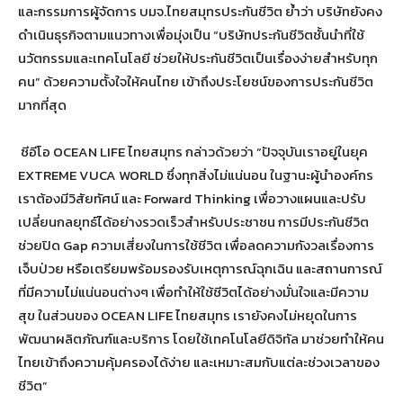
และกรรมการผู้จัดการ บมจ.ไทยสมุทรประกันชีวิต ย้ำว่า บริษัทยังคง
ดำเนินธุรกิจตามแนวทางเพื่อมุ่งเป็น “บริษัทประกันชีวิตชั้นนำที่ใช้
นวัตกรรมและเทคโนโลยี ช่วยให้ประกันชีวิตเป็นเรื่องง่ายสำหรับทุก
คน” ด้วยความตั้งใจให้คนไทย เข้าถึงประโยชน์ของการประกันชีวิต
มากที่สุด
ซีอีโอ OCEAN LIFE ไทยสมุทร กล่าวด้วยว่า “ปัจจุบันเราอยู่ในยุค
EXTREME VUCA WORLD ซึ่งทุกสิ่งไม่แน่นอน ในฐานะผู้นำองค์กร
เราต้องมีวิสัยทัศน์ และ Forward Thinking เพื่อวางแผนและปรับ
เปลี่ยนกลยุทธ์ได้อย่างรวดเร็วสำหรับประชาชน การมีประกันชีวิต
ช่วยปิด Gap ความเสี่ยงในการใช้ชีวิต เพื่อลดความกังวลเรื่องการ
เจ็บป่วย หรือเตรียมพร้อมรองรับเหตุการณ์ฉุกเฉิน และสถานการณ์
ที่มีความไม่แน่นอนต่างๆ เพื่อทำให้ใช้ชีวิตได้อย่างมั่นใจและมีความ
สุข ในส่วนของ OCEAN LIFE ไทยสมุทร เรายังคงไม่หยุดในการ
พัฒนาผลิตภัณฑ์และบริการ โดยใช้เทคโนโลยีดิจิทัล มาช่วยทำให้คน
ไทยเข้าถึงความคุ้มครองได้ง่าย และเหมาะสมกับแต่ละช่วงเวลาของ
ชีวิต”