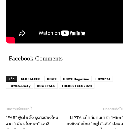
Facebook Comments
แท็ก
GLOBALCEO
HOWE
HOWE Magazine
HOWE124
HOWESociety
HOWETALK
THEBESTCEO2024
บทความก่อนหน้านี้
บทความถัดไป
“FAB” ฟู้ดโฮดิ้ง ธุรกิจน้องใหม่
LIPTA แท็คทีมคนเศร้า “Mirrr”
จาก “เบียร์ ใบหยก” และ2
ส่งซิงเกิลใหม่ “อยู่ได้แล้ว” ปลอบ