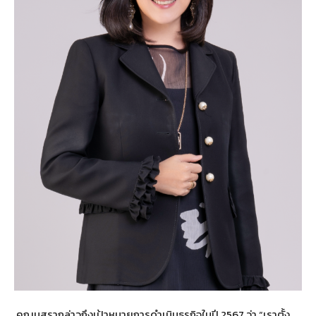
คุณนุสรากล่าวถึงเป้าหมายการดำเนินธุรกิจในปี 2567 ว่า “เราตั้ง