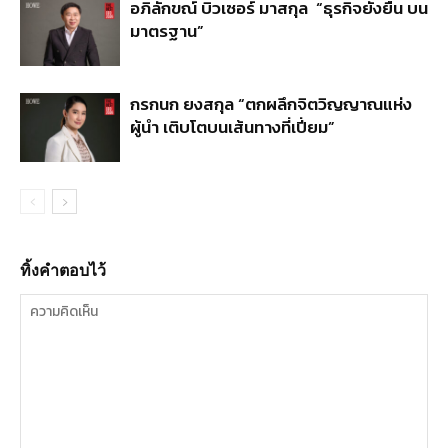
อภิลักขณ์ บิวเซอร์ มาสกุล “ธุรกิจยั่งยืน บน
มาตรฐาน”
กรกนก ยงสกุล “ตกผลึกจิตวิญญาณแห่ง
ผู้นำ เติบโตบนเส้นทางที่เปี่ยม”
ทิ้งคำตอบไว้