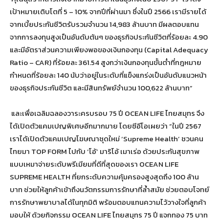
เป้าหมายเติบโตที่ 5 – 10% จากปีที่ผ่านมา ซึ่งในปี 2566 เรามีรายได้
จากเบี้ยประกันชีวิตรับรวมจำนวน 14,983 ล้านบาท มีผลตอบแทน
จากการลงทุนสูงเป็นอันดับต้นๆ ของธุรกิจประกันชีวิตที่ร้อยละ 4.90
และมีอัตราส่วนความเพียงพอของเงินกองทุน (Capital Adequacy
Ratio – CAR) ที่ร้อยละ 361.54 สูงกว่าเงินกองทุนขั้นต่ำที่กฎหมาย
กำหนดที่ร้อยละ 140 นับว่าอยู่ในระดับที่แข็งแกร่งเป็นอันดับแนวหน้า
ของธุรกิจประกันชีวิต และมีสินทรัพย์จำนวน 100,622 ล้านบาท”
และเพื่อเฉลิมฉลองวาระครบรอบ 75 ปี OCEAN LIFE ไทยสมุทร จึง
ได้เปิดตัวแคมเปญพิเศษอีกมากมาย โดยซีอีโอเผยว่า “ในปี 2567
เราได้เปิดตัวแคมเปญโฆษณาชุดใหม่ ‘Supreme Health’ ชวนคน
ไทยมา TOP FORM ไปกับ ‘โอ้’ มาริโอ้ เมาเร่อ ด้วยประกันสุขภาพ
แบบเหมาจ่ายระดับพรีเมียมที่ดีที่สุดของเรา OCEAN LIFE
SUPREME HEALTH ที่ยกระดับความคุ้มครองสูงสุดถึง 100 ล้าน
บาท ช่วยให้ลูกค้าเข้าถึงนวัตกรรมการรักษาที่ล้ำสมัย ช่วยตอบโจทย์
การรักษาพยาบาลได้ในทุกมิติ พร้อมตอบแทนความไว้วางใจที่ลูกค้า
มอบให้ ด้วยกิจกรรม OCEAN LIFE ไทยสมุทร 75 ปี แจกทอง 75 บาท