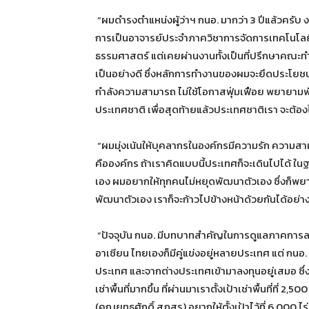
“ผมดำรงตำแหน่งผู้ว่าฯ กนอ. มากว่า 3 ปีแล้วครั
การเป็นอาจารย์ประจำภาควิชาการจัดการเทคโนโลยี 
ธรรมศาสตร์ แต่เคยผ่านงานทั้งเป็นที่ปรึกษาคณะท
เป็นอย่างดี ซึ่งหลักการทำงานของผมจะยึดประโยชน์ส่
กำลังความสามารถ ไม่ใช้โอกาสฟุ่มเฟือย พยายามพัฒนา
ประเทศชาติ เพื่อสุดท้ายแล้วประเทศชาติเรา จะต้องไ
“ผมมุ่งเน้นให้บุคลากรในองค์กรมีความรัก ความสา
คือองค์กร ถ้าเราคิดแบบนี้ประเทศก็จะเดินไปได้ ใน
เอง ผมอยากให้ทุกคนไม่หยุดพัฒนาตัวเอง ซึ่งก็พยา
พัฒนาตัวเอง เราก็จะก้าวไปข้างหน้าด้วยกันได้อย่าง
“ปัจจุบัน กนอ. มีบทบาทสำคัญในการดูแลภาคการล
อาเซียน ไทยเองก็มีคู่แข่งอยู่หลายประเทศ แต่ กนอ.
ประเทศ และจากต่างประเทศเข้ามาลงทุนอยู่เสมอ ซึ่ง
เช่าพื้นที่มากขึ้น ที่ผ่านมาเราตั้งเป้าเช่าพื้นที่ที่ 2,
(คุณยุทธศักดิ์ สุภสร) อยากให้ตั้งเป้าไว้ที่ 6,000 ไร่