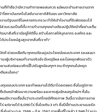
บ งานที่ทำถือว่ามีความท้าทายพอสมควร แม้ผมจะข้ามสายงานจาก
ที่สถาบันเทคโนโลยีนานาชาติสิรินธร มหาวิทยาลัย
ำงานรัฐมนตรีในหลายกระทรวง ทำให้เข้าใจงานที่รับผิดชอบได้
วนรวมเป็นที่ตั้ง การทำงานทุกอย่างต้องปฏิบัติหน้าที่อย่างเต็ม
สิ่งที่เรามีอยู่ให้ดีขึ้น สร้างโอกาสให้บุคลากร องค์กร และ
ด้ประโยชน์สูงสุดจากสิ่งที่เราทำ”
มัคคี ช่วยเหลือกัน ทุกคนต้องมุ่งประโยชน์ของประเทศ รองลงมา
ฐานะผู้บริหารผมทำงานจริงจัง มีเหตุมีผล และไม่หยุดพัฒนาตัว
ยามส่งต่อแนวคิดนี้ไปยังลูกน้องทุกๆ คน ถ้าทุกคนไม่หยุด
ดีและมั่นคง”
งทุนของประเทศ และทำผลงานได้ดีมาโดยตลอด ซึ่งในภูมิภาค
 ก็เดินหน้าพัฒนาความพร้อม และหากลุ่มนักลงทุนใหม่ๆ ทั้งใน
ผมมีความเชื่อมั่นว่าประเทศไทยมีศักยภาพ วันนี้เราเน้นการขาย
500 ไร่ แต่ขายได้ 6,090 ไร่ ซึ่งโตเกิน 3 เท่า ซึ่งปีนี้ท่านประธานบอร์ด
 ซึ่งในช่วง ต.ค. 2566 – มี.ค. 2567 ขายพื้นที่ไปแล้ว 3,946 ไร่ แบ่ง