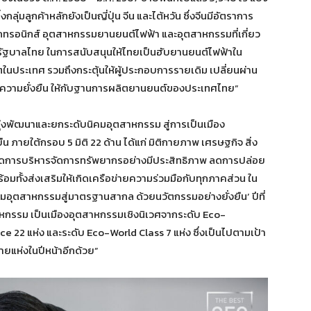
ซึ่งกลุ่มลูกค้าหลักยังเป็นญี่ปุ่น จีน และไต้หวัน ซึ่งจีนมีอัตราการ
ล็กทรอนิกส์ อุตสาหกรรมยานยนต์ไฟฟ้า และอุตสาหกรรมที่เกี่ยว
นของรัฐบาลไทย ในการสนับสนุนให้ไทยเป็นฮับยานยนต์ไฟฟ้าใน
ิตในประเทศ รวมถึงกระตุ้นให้ผู้ประกอบการรายเดิม เปลี่ยนผ่าน
างความยั่งยืน ให้กับฐานการผลิตยานยนต์ของประเทศไทย”
ุ่งพัฒนาและยกระดับนิคมอุตสาหกรรม สู่การเป็นเมือง
 ภายใต้กรอบ 5 มิติ 22 ด้าน ได้แก่ มิติกายภาพ เศรษฐกิจ สิ่ง
เกิดการบริหารจัดการทรัพยากรอย่างมีประสิทธิภาพ ลดการปล่อย
้อมทั้งส่งเสริมให้เกิดเครือข่ายความร่วมมือกับทุกภาคส่วน ใน
มอุตสาหกรรมสู่มาตรฐานสากล ด้วยนวัตกรรมอย่างยั่งยืน’ ปีที่
กรรม เป็นเมืองอุตสาหกรรมเชิงนิเวศจากระดับ Eco-
e 22 แห่ง และระดับ Eco-World Class 7 แห่ง ซึ่งเป็นไปตามเป้า
ายแห่งในปีหน้าอีกด้วย”