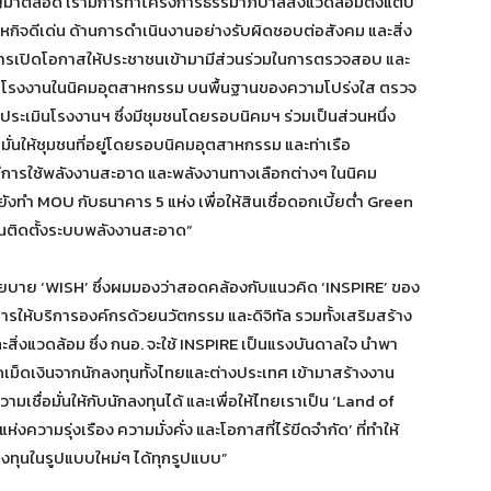
สำคัญมาตลอด เรามีการทำโครงการธรรมาภิบาลสิ่งแวดล้อมตั้งแต่ปี
สาหกิจดีเด่น ด้านการดำเนินงานอย่างรับผิดชอบต่อสังคม และสิ่ง
อการเปิดโอกาสให้ประชาชนเข้ามามีส่วนร่วมในการตรวจสอบ และ
รโรงงานในนิคมอุตสาหกรรม บนพื้นฐานของความโปร่งใส ตรวจ
เมินโรงงานฯ ซึ่งมีชุมชนโดยรอบนิคมฯ ร่วมเป็นส่วนหนึ่ง
ั่นให้ชุมชนที่อยู่โดยรอบนิคมอุตสาหกรรม และท่าเรือ
ห้มีการใช้พลังงานสะอาด และพลังงานทางเลือกต่างๆ ในนิคม
ยังทำ MOU กับธนาคาร 5 แห่ง เพื่อให้สินเชื่อดอกเบี้ยต่ำ Green
ุนติดตั้งระบบพลังงานสะอาด”
โยบาย ‘WISH’ ซึ่งผมมองว่าสอดคล้องกับแนวคิด ‘INSPIRE’ ของ
ารให้บริการองค์กรด้วยนวัตกรรม และดิจิทัล รวมทั้งเสริมสร้าง
ละสิ่งแวดล้อม ซึ่ง กนอ. จะใช้ INSPIRE เป็นแรงบันดาลใจ นำพา
ดเม็ดเงินจากนักลงทุนทั้งไทยและต่างประเทศ เข้ามาสร้างงาน
ชื่อมั่นให้กับนักลงทุนได้ และเพื่อให้ไทยเราเป็น ‘Land of
ความรุ่งเรือง ความมั่งคั่ง และโอกาสที่ไร้ขีดจำกัด’ ที่ทำให้
งทุนในรูปแบบใหม่ๆ ได้ทุกรูปแบบ”