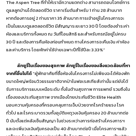
The Aspen Tree ที่ทำให้เรามีความแตกต่าง สามารถตอบโจทย์การ
ดูแลลูกบ้านได้ตลอดชีวิต ราคาเริ่มต้นสำหรับ 1 ท่าน 28 ล้านบาท
หากต้องการอยู่ 2 ท่านราคา 35 ล้านบาท การเข้าอยู่ในโครงการจะ
เป็นในแบบดูแลตลอดชีวิต มีสัญญาระยะยาว 30 ปี โดยต้องชำระค่า
ห้องและบริการทั้งหมด ณ วันที่โอนสิทธิ และสำหรับกรณีอยู่ไม่ครบ
30 ปี และต้องการคืนห้องก่อนกำหนด ทางโครงการจะคืนเงิน ค่าห้อง
และค่าบริการ โดยหักค่าใช้จ่ายเฉพาะปีที่ใช้ปีละ 3.33%”
ลักชูรี่ในเรื่องของสุขภาพ ลักชูรี่ในเรื่องของสิ่งแวดล้อมที่หา
จากที่อื่นไม่ได้
“ผู้พักอาศัยที่ซื้อห้องในโครงการไม่เพียงจะได้ห้องพัก
ขนาดใหญ่พร้อมวิวธรรมชาติจากป่าในฟอเรสเทียส์เท่านั้น แต่ยังได้
รับการบริการแบบเหนือระดับ ทั้งในด้านสุขภาพ การแพทย์ รวมถึงใน
เรื่องของประกันสุขภาพ จากเมืองไทยประกันชีวิต Elite Health
มอบความคุ้มครองที่ครอบคลุมการเจ็บป่วยจากโรคร้ายแรง โรค
ทั่วไป และโรคระบาดรวมทั้งอุบัติเหตุวงเงินคุ้มครอง 20 ล้านบาทต่อ
ปี นับตั้งแต่หลังเซ็นสัญญา ในช่วงระหว่างการก่อสร้างโครงการฯ
และจะเพิ่มวงเงินคุ้มครองเป็น 40 ล้านบาทต่อปี เมื่อโครงการฯแล้ว