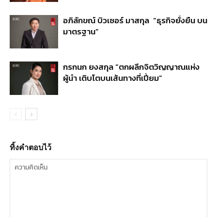
อภิลักขณ์ บิวเซอร์ มาสกุล “ธุรกิจยั่งยืน บน
มาตรฐาน”
กรกนก ยงสกุล “ตกผลึกจิตวิญญาณแห่ง
ผู้นำ เติบโตบนเส้นทางที่เปี่ยม”
ทิ้งคำตอบไว้