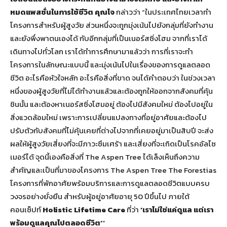
หมดแพสชั่นในการใช้ชีวิต
คุณโจ
กล่าวว่า “ในประเทศไทยเวลาทำ
โครงการสำหรับผู้สูงวัย ส่วนหนึ่งจะถูกมุ่งเน้นไปยังกลุ่มที่ยังทำงาน
และยังพึ่งพาตนเองได้ กับอีกกลุ่มที่เป็นเนอร์สซิ่งโฮม จากที่เราได้
เดินทางไปทั่วโลก เราได้ทำการศึกษามาแล้วว่า การที่เราจะทำ
โครงการในลักษณะแบบนี้ และมุ่งเน้นไปในเรื่องของการดูแลตลอด
ชีวิต อะไรคือหัวใจหลัก อะไรคือสิ่งที่ขาด จนได้คำตอบว่า ในช่วงเวลา
หนึ่งของผู้สูงวัยที่ไม่ได้ทำงานแล้วและต้องถูกให้ออกจากสังคมที่คุ้น
ชินนั้น และต้องหาเนอร์สซิ่งโฮมอยู่ ต้องไปมีสังคมใหม่ ต้องไปอยู่ใน
สิ่งแวดล้อมใหม่ เพราะการเปลี่ยนแปลงทางที่อยู่อาศัยและต้องไป
ปรับตัวกับสังคมที่ไม่คุ้นเคยที่ต่างไปจากที่เคยอยู่มาเป็นสิบปี จะส่ง
ผลให้ผู้สูงวัยเสี่ยงที่จะมีภาวะซึมเศร้า และเสี่ยงที่จะเกิดเป็นโรคอัลไซ
เมอร์ได้ จุดนี้เองคือสิ่งที่ The Aspen Tree ได้เล็งเห็นถึงความ
สำคัญและเป็นที่มาของโครงการ The Aspen Tree The Forestias
โครงการที่พักอาศัยพร้อมบริการและการดูแลตลอดชีวิตแบบครบ
วงจรอย่างยั่งยืน สำหรับผู้อยู่อาศัยอายุ 50 ปีขึ้นไป ภายใต้
คอนเซ็ปท์
Holistic Lifetime Care
ที่ว่า
‘เราไม่ใช่แค่ดูแล แต่เรา
พร้อมดูแลคุณไปตลอดชีวิต’
”