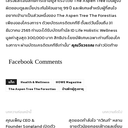
เสร็จและโอนสิทธิการเช่าอยู่สำเร็จ โดย The Aspen Tree เป็นผู้รับ
ผิดชอบดูแลเบี้ยประกันให้จนอายุ 99 ปี และพิเศษสำหรับผู้ที่สนใจ
อยากเข้ามาเป็นส่วนหนึ่งของ The Aspen Tree The Forestias
เพียงจองโครงการฯ ด้วยบัตรเครดิตเคทีซี ตั้งแต่วันนี้จนถึง 31
ธันวาคม 2565 ท่านจะได้รับบัตรกำนัล ID Life Holistic Wellness
มูลค่าสูงสุด 300,000 บาท สิทธิประโยชน์พิเศษเฉพาะท่านที่จองโค
รงการฯ ผ่านบัตรเครดิตเคทีซีเท่านั้น”
คุณวีรวรรณ
กล่าวปิดท้าย
Facebook Comments
แท็ก
Health & Wellness
HOWE Magazine
The Aspen Tree The Forestias
บ้านพักผู้สูงอายุ
บทความก่อนหน้านี้
บทความถัดไป
คุณเพ็ญ CEO &
สุดยอดกำลังใจ “กวิณท์” หลาน
Founder Songland เปิดตัว
ชายตัวน้อยคอยเฝ้าดูแลเยี่ยม