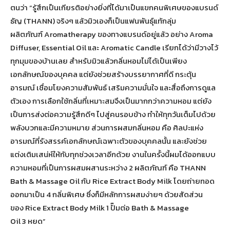
ตนว่า “รู้สึกเป็นเกียรติอย่างยิ่งที่ได้มาเป็นแขกคนพิเศษของแบรนด์
ธัญ (THANN) จริงๆ แล้วมิวเองก็เป็นแฟนพันธุ์แท้กลุ่ม
ผลิตภัณฑ์ Aromatherapy ของทางแบรนด์อยู่แล้ว อย่าง Aroma
Diffuser, Essential Oil และ Aromatic Candle เรียกได้ว่ามีวางไว้
ทุกมุมของบ้านเลย สำหรับมิวแล้วกลิ่นหอมไม่ได้เป็นเพียง
เอกลักษณ์ของบุคคล แต่ยังช่วยสร้างบรรยากาศที่ดี กระตุ้น
อารมณ์ เชื่อมโยงความสัมพันธ์ เสริมความมั่นใจ และสื่อถึงการดูแล
ตัวเอง การเลือกใช้กลิ่นที่เหมาะสมจึงเป็นมากกว่าความหอม แต่ยัง
เป็นการส่งต่อความรู้สึกดีๆ ไปสู่คนรอบข้าง ทำให้ทุกวันเต็มไปด้วย
พลังบวกและมีความหมาย ส่วนการผสมกลิ่นหอม คือ ศิลปะแห่ง
อารมณ์ที่รังสรรค์เอกลักษณ์เฉพาะตัวของบุคคลนั้น และยังช่วย
แต่งเติมเสน่ห์ให้กับทุกช่วงเวลาอีกด้วย งานในครั้งนี้ผมได้ออกแบบ
ความหอมที่เป็นการผสมผสานระหว่าง 2 ผลิตภัณฑ์ คือ THANN
Bath & Massage Oil กับ Rice Extract Body Milk โดยถ่ายทอด
ออกมาเป็น 4 กลิ่นพิเศษ ซึ่งก็มีหลักการผสมง่ายๆ ด้วยสัดส่วน
ของ Rice Extract Body Milk 1 ปั๊มต่อ Bath & Massage
Oil 3 หยด”