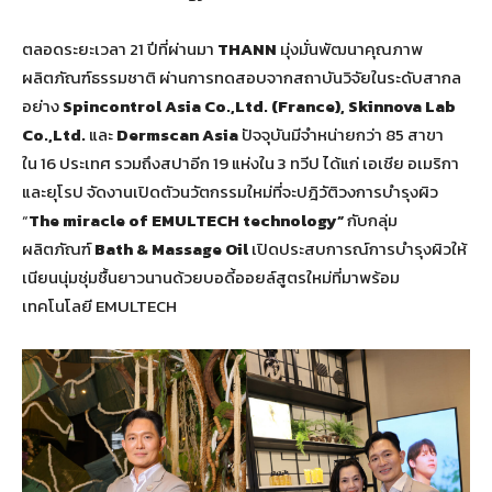
ตลอดระยะเวลา 21 ปีที่ผ่านมา
THANN
มุ่งมั่นพัฒนาคุณภาพ
ผลิตภัณฑ์ธรรมชาติ ผ่านการทดสอบจากสถาบันวิจัยในระดับสากล
อย่าง
Spincontrol Asia Co.,Ltd. (France), Skinnova Lab
Co.,Ltd.
และ
Dermscan Asia
ปัจจุบันมีจำหน่ายกว่า 85 สาขา
ใน 16 ประเทศ รวมถึงสปาอีก 19 แห่งใน 3 ทวีป ได้แก่ เอเชีย อเมริกา
และยุโรป จัดงานเปิดตัวนวัตกรรมใหม่ที่จะปฎิวัติวงการบำรุงผิว
“
The miracle of EMULTECH technology”
กับกลุ่ม
ผลิตภัณฑ์
Bath & Massage Oil
เปิดประสบการณ์การบำรุงผิวให้
เนียนนุ่มชุ่มชื้นยาวนานด้วยบอดี้ออยล์สูตรใหม่ที่มาพร้อม
เทคโนโลยี EMULTECH