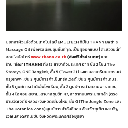
บอกลาผิวแห้งด้วยเทคโนโลยี EMULTECH ที่มีใน THANN Bath &
Massage Oil เพื่อผิวเนียนชุ่มชื้นที่คุณเป็นผู้ออกแบบ ได้แล้ววันนี้ที่
ออนไลน์สโตร์
www.thann.co.th
(ส่งฟรีทั่วประเทศ)
และ
ร้าน
‘ธัญ’ (THANN)
ทั้ง 12 สาขาทั่วประเทศ อาทิ ชั้น 2 โซน The
Storeys, ONE Bangkok, ชั้น 5 (Tower 2) โรงแรมชาเทรียม แกรนด์
กรุงเทพฯ, ชั้น 2 ศูนย์การค้าเซ็นทรัลเวิลด์, ชั้น 3 ศูนย์การค้าเกษร,
ชั้น 5 ศูนย์การค้าดิเอ็มโพเรียม, ชั้น 2 ศูนย์การค้าสยามพารากอน,
ชั้น 4 ไอคอน สยาม, สาขาสุขุมวิท 47, สาขาถนนพระปกเกล้า (ตรง
ข้ามวัดเจดีย์หลวง) จังหวัดเชียงใหม่, ชั้น G (The Jungle Zone และ
The Botanica Zone) ศูนย์การค้าจังซีลอน จังหวัดภูเก็ต และ ธัญ
เวลเนส เดสทิเนชั่น จังหวัดพระนครศรีอยุธยา