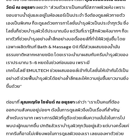
วัตน์ ณ อยุธยา
เผยว่า
“ส่วนตัวเราเป็นคนที่มีสภาพผิวแห้ง เพราะ
ชอบอาบน้ำอุ่นและอยู่ในห้องแอร์เป็นประจำ จึงต้องดูแลผิวกายตัว
เองเป็นพิเศษ ก็จะดูแลด้วยการทาโลชั่นบำรุงผิวเป็นประจำทุกวัน ซึ่ง
โลชั่นก็ช่วยบำรุงผิวได้ประมาณนึง แต่วันที่เรารู้สึกผิวแห้งมากๆ ก็จะ
หาตัวที่ช่วยบำรุงอย่างล้ำลึกอย่างบอดี้ออยล์ที่ทำให้ผิวชุ่นชื้น โดย
เฉพาะผลิตภัณฑ์ Bath & Massage Oil ที่มีส่วนผสมของน้ำมัน
ธรรมชาติหลากหลายชนิด โดยเราจะนำมาผสมกับครีมบำรุงผิวของ
เราประมาณ 5-6 หยดในช่วงก่อนนอน เพราะมี
เทคโนโลยี EMULTECH ช่วยผสมออยล์เข้ากับโลชั่นให้เข้ากันได้เป็น
อย่างดี ช่วยฟื้นบำรุงผิวได้อย่างล้ำลึกและให้ความชุ่มชื้นยาวนานยิ่ง
ขึ้นด้วย”
ต่อมาที่
คุณหฤทัย ไชยันต์ ณ อยุธยา
เล่าว่า “เราเป็นคนที่ต้อง
ออกงานสังคมอยู่บ่อยๆ ดังนั้นการดูแลผิวจึงเป็นเรื่องที่สำคัญ
สำหรับเรามาก เพราะการมีผิวที่ดูดีจะช่วยเพิ่มความมั่นใจในการไป
พบปะผู้คนมากขึ้น ปกติแล้วเราบำรุงผิวทุกวันอยู่แล้ว แต่บางครั้งแค่
ทาครีมก็อาจไม่เพียงพอในการดูแลผิวของเรา เลยมองหาตัวช่วย