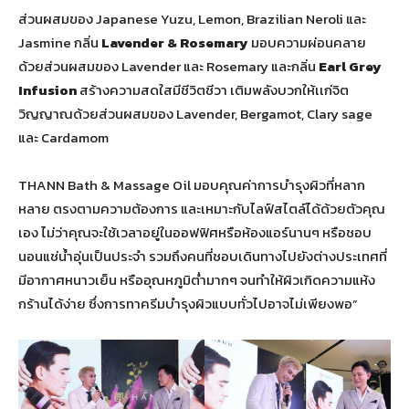
ส่วนผสมของ Japanese Yuzu, Lemon, Brazilian Neroli และ
Jasmine กลิ่น
Lavender & Rosemary
มอบความผ่อนคลาย
ด้วยส่วนผสมของ Lavender และ Rosemary และกลิ่น
Earl Grey
Infusion
สร้างความสดใสมีชีวิตชีวา เติมพลังบวกให้เเก่จิต
วิญญาณด้วยส่วนผสมของ Lavender, Bergamot, Clary sage
และ Cardamom
THANN Bath & Massage Oil มอบคุณค่าการบำรุงผิวที่หลาก
หลาย ตรงตามความต้องการ และเหมาะกับไลฟ์สไตล์ได้ด้วยตัวคุณ
เอง ไม่ว่าคุณจะใช้เวลาอยู่ในออฟฟิศหรือห้องแอร์นานๆ หรือชอบ
นอนแช่น้ำอุ่นเป็นประจำ รวมถึงคนที่ชอบเดินทางไปยังต่างประเทศที่
มีอากาศหนาวเย็น หรืออุณหภูมิต่ำมากๆ จนทำให้ผิวเกิดความแห้ง
กร้านได้ง่าย ซึ่งการทาครีมบำรุงผิวแบบทั่วไปอาจไม่เพียงพอ”