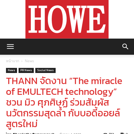
https://howemagazine.com/
หน้าแรก
News
News
PR News
Social News
THANN จัดงาน “The miracle
of EMULTECH technology”
ชวน มิว ศุภศิษฏ์ ร่วมสัมผัส
นวัตกรรมสุดล้ำ กับบอดี้ออยล์
สูตรใหม่