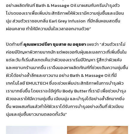
อย่างผลิตภัณฑ์ Bath & Massage Oil มาผสมกับครีมบำรุงตัว
โปรดของเราเพื่อเพิ่มประสิทธิภาพให้ผิวเรามีความชุ่มชื้นและเนียน
นุ่ม ส่วนตัวเราชอบกลิ่น Earl Grey Infusion ที่มีกลิ่นหอมสดชื่น
ผ่อนคลาย ทำให้มีความมั่นใจเวลาออกงานด้วย”
ปิดท้ายที่
คุณแพรวปรียา ชุมสาย ณ อยุธยา
เผยว่า “ส่วนตัวเราไม่
ค่อยมีปัญหาผิวกายมากนัก แต่พอเจอกับฝุ่นและมลภาวะที่เพิ่มขึ้นใน
แต่ละวัน ก็เริ่มสังเกตเห็นว่าผิวของเราเริ่มมีปัญหา รู้สึกว่าผิวแห้ง
และหยาบกร้านมากขึ้น เราจึงมองหาผลิตภัณฑ์ที่ช่วยเติมความชุ่มชื้น
ผิวได้อย่างล้ำลึกและยาวนาน อย่าง Bath & Massage Oil ที่มี
เทคโนโลยี EMULTECH ซึ่งจะช่วยเพิ่มประสิทธิภาพในการบำรุงผิว
เรามากยิ่งขึ้น โดยเราจะใช้คู่กับ Body Butter ที่เรามี เพื่อช่วยบำรุง
ผิวของเราให้มีความชุ่มชื้น เนียนนุ่ม และบำรุงได้อย่างล้ำลึกมากยิ่ง
ขึ้น พอผสมกันแล้วทำให้ผิวเราได้รับการบำรุงอย่างเต็มที่ ผิวเนียน
นุ่มและชุ่มชื้นยาวนานตลอดทั้งวัน”