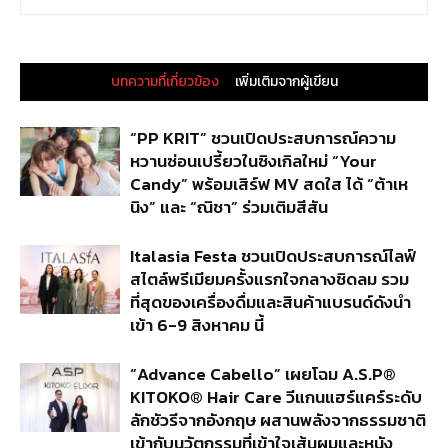
บทความที่เกี่ยวข้อง
เพิ่มเติมจากผู้เขียน
“PP KRIT” ชวนเปิดประสบการณ์ความ
หวานซ่อนเปรี้ยวในซิงเกิลใหม่ “Your
Candy” พร้อมเสิร์ฟ MV สดใส ได้ “ต้าเห
นิง” และ “ณิชา” ร่วมเติมสีสัน
Italasia Festa ชวนเปิดประสบการณ์ไลฟ์
สไตล์พรีเมียมครั้งแรกใจกลางชิดลม รวม
ที่สุดของเครื่องดื่มและสินค้าแบรนด์ดังนำ
เข้า 6-9 สิงหาคม นี้
“Advance Cabello” เผยโฉม A.S.P®
KITOKO® Hair Care วีแกนแฮร์แคร์ระดับ
ลักชัวรีจากอังกฤษ ผสานพลังจากธรรมชาติ
เข้ากับนวัตกรรมที่เข้าใจเส้นผมและหนัง