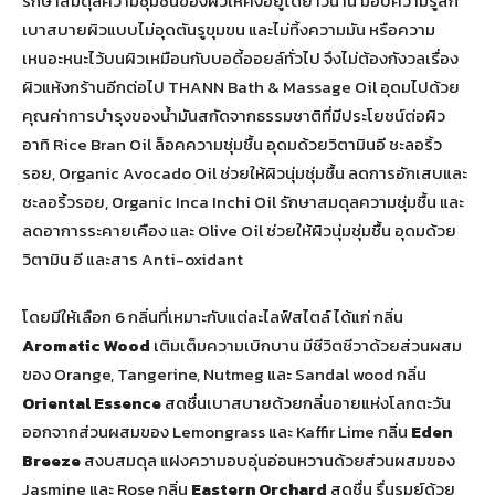
รักษาสมดุลความชุ่มชื้นของผิวให้คงอยู่ได้ยาวนาน มอบความรู้สึก
เบาสบายผิวแบบไม่อุดตันรูขุมขน และไม่ทิ้งความมัน หรือความ
เหนอะหนะไว้บนผิวเหมือนกับบอดี้ออยล์ทั่วไป จึงไม่ต้องกังวลเรื่อง
ผิวแห้งกร้านอีกต่อไป THANN Bath & Massage Oil
อุดมไปด้วย
คุณค่าการบำรุงของน้ำมันสกัดจากธรรมชาติที่มีประโยชน์ต่อผิว
อาทิ Rice Bran Oil
ล็อคความชุ่มชื้น อุดมด้วยวิตามินอี ชะลอริ้ว
รอย, Organic Avocado Oil ช่วยให้ผิวนุ่มชุ่มชื้น ลดการอักเสบและ
ชะลอริ้วรอย, Organic Inca Inchi Oil รักษาสมดุลความชุ่มชื้น และ
ลดอาการระคายเคือง และ Olive Oil ช่วยให้ผิวนุ่มชุ่มชื้น อุดมด้วย
วิตามิน อี และสาร Anti-oxidant
โดยมีให้เลือก 6 กลิ่นที่เหมาะกับแต่ละไลฟ์สไตล์ ได้แก่ กลิ่น
Aromatic Wood
เติมเต็มความเบิกบาน มีชีวิตชีวาด้วยส่วนผสม
ของ Orange, Tangerine, Nutmeg และ Sandal wood กลิ่น
Oriental Essence
สดชื่นเบาสบายด้วยกลิ่นอายแห่งโลกตะวัน
ออกจากส่วนผสมของ Lemongrass และ Kaffir Lime กลิ่น
Eden
Breeze
สงบสมดุล แฝงความอบอุ่นอ่อนหวานด้วยส่วนผสมของ
Jasmine และ Rose กลิ่น
Eastern Orchard
สดชื่น รื่นรมย์ด้วย