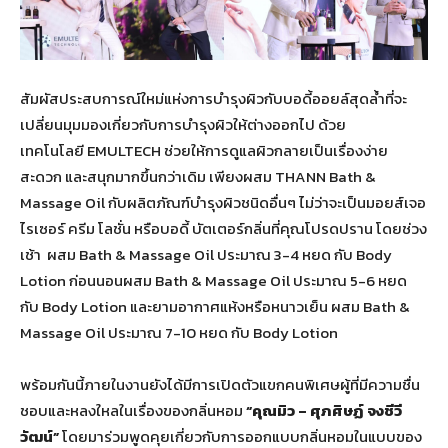
สัมผัสประสบการณ์ใหม่แห่งการบำรุงผิวกับบอดี้ออยล์สุดล้ำที่จะ
เปลี่ยนมุมมองเกี่ยวกับการบำรุงผิวให้ต่างออกไป ด้วย
เทคโนโลยี EMULTECH ช่วยให้การดูแลผิวกลายเป็นเรื่องง่าย
สะดวก และสนุกมากขึ้นกว่าเดิม เพียงผสม THANN Bath &
Massage Oil กับผลิตภัณฑ์บำรุงผิวชนิดอื่นๆ ไม่ว่าจะเป็นมอยส์เจอ
ไรเซอร์ ครีม โลชั่น หรือบอดี้ บัตเตอร์กลิ่นที่คุณโปรดปราน โดยช่วง
เช้า ผสม Bath & Massage Oil ประมาณ 3-4 หยด กับ Body
Lotion ก่อนนอนผสม Bath & Massage Oil ประมาณ 5-6 หยด
กับ Body Lotion และยามอากาศแห้งหรือหนาวเย็น ผสม Bath &
Massage Oil ประมาณ 7-10 หยด กับ Body Lotion
พร้อมกันนี้ภายในงานยังได้มีการเปิดตัวแขกคนพิเศษผู้ที่มีความชื่น
ชอบและหลงใหลในเรื่องของกลิ่นหอม
“คุณมิว – ศุภศิษฏ์ จงชีวี
วัฒน์”
โดยมาร่วมพูดคุยเกี่ยวกับการออกแบบกลิ่นหอมในแบบของ