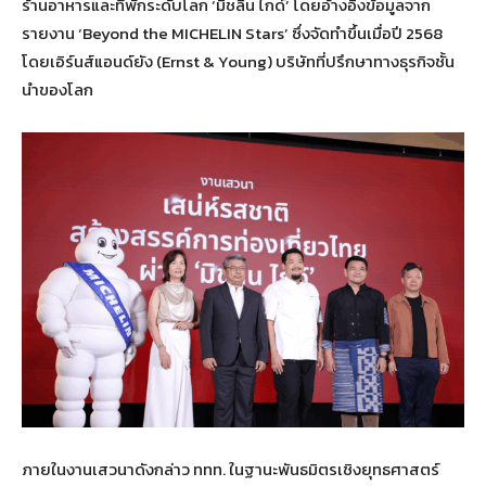
ร้านอาหารและที่พักระดับโลก ‘มิชลิน ไกด์’ โดยอ้างอิงข้อมูลจาก
รายงาน ‘Beyond the MICHELIN Stars’ ซึ่งจัดทำขึ้นเมื่อปี 2568
โดยเอิร์นส์แอนด์ยัง (Ernst & Young) บริษัทที่ปรึกษาทางธุรกิจชั้น
นำของโลก
ภายในงานเสวนาดังกล่าว ททท. ในฐานะพันธมิตรเชิงยุทธศาสตร์