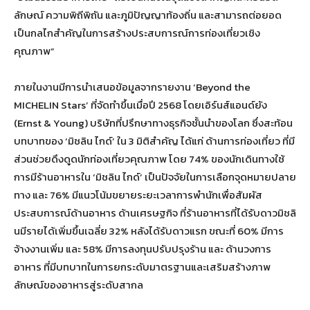
ลักษณ์ ความพิถีพิถัน และภูมิปัญญาท้องถิ่น และสามารถต่อยอด
เป็นกลไกสำคัญในการสร้างประสบการณ์การท่องเที่ยวเชิง
คุณภาพ”
ภายในงานมีการนำเสนอข้อมูลจากรายงาน ‘Beyond the
MICHELIN Stars’ ที่จัดทำขึ้นเมื่อปี 2568 โดยเอิร์นส์แอนด์ยัง
(Ernst & Young) บริษัทที่ปรึกษาทางธุรกิจชั้นนำของโลก ซึ่งสะท้อน
บทบาทของ ‘มิชลิน ไกด์’ ใน 3 มิติสำคัญ ได้แก่ ด้านการท่องเที่ยว ที่มี
ส่วนช่วยดึงดูดนักท่องเที่ยวคุณภาพ โดย 74% ของนักเดินทางใช้
การมีร้านอาหารใน ‘มิชลิน ไกด์’ เป็นปัจจัยในการเลือกจุดหมายปลาย
ทาง และ 76% มีแนวโน้มขยายระยะเวลาการพำนักเพื่อสัมผัส
ประสบการณ์ด้านอาหาร ด้านเศรษฐกิจ ที่ร้านอาหารที่ได้รับดาวมิชลิ
นมีรายได้เพิ่มขึ้นเฉลี่ย 32% หลังได้รับดาวแรก ขณะที่ 60% มีการ
จ้างงานเพิ่ม และ 58% มีการลงทุนปรับปรุงร้าน และ ด้านวงการ
อาหาร ที่มีบทบาทในการยกระดับมาตรฐานและเสริมสร้างภาพ
ลักษณ์ของอาหารสู่ระดับสากล