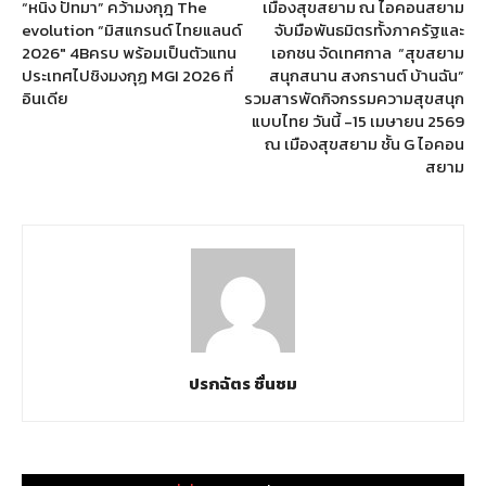
“หนิง ปัทมา” คว้ามงกุฎ The
เมืองสุขสยาม ณ ไอคอนสยาม
evolution “มิสแกรนด์ ไทยแลนด์
จับมือพันธมิตรทั้งภาครัฐและ
2026″ 4Bครบ พร้อมเป็นตัวแทน
เอกชน จัดเทศกาล “สุขสยาม
ประเทศไปชิงมงกุฏ MGI 2026 ที่
สนุกสนาน สงกรานต์ บ้านฉัน”
อินเดีย
รวมสารพัดกิจกรรมความสุขสนุก
แบบไทย วันนี้ -15 เมษายน 2569
ณ เมืองสุขสยาม ชั้น G ไอคอน
สยาม
ปรกฉัตร ชื่นชม