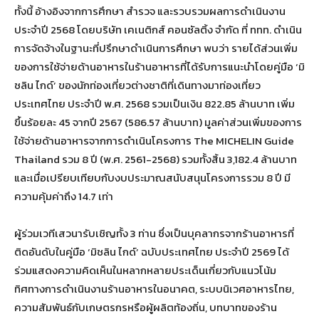
ทั้งนี้ อ้างอิงจากการศึกษา สำรวจ และรวบรวมผลการดำเนินงาน
ประจำปี 2568 โดยบริษัท เคเนติกส์ คอนซัลติ้ง จำกัด ที่ ททท. ดำเนิน
การจัดจ้างในฐานะที่ปรึกษาดำเนินการศึกษา พบว่า รายได้ส่วนเพิ่ม
ของการใช้จ่ายด้านอาหารในร้านอาหารที่ได้รับการแนะนำโดยคู่มือ ‘มิ
ชลิน ไกด์’ ของนักท่องเที่ยวต่างชาติที่เดินทางมาท่องเที่ยว
ประเทศไทย ประจำปี พ.ศ. 2568 รวมเป็นเงิน 822.85 ล้านบาท เพิ่ม
ขึ้นร้อยละ 45 จากปี 2567 (586.57 ล้านบาท) มูลค่าส่วนเพิ่มของการ
ใช้จ่ายด้านอาหารจากการดำเนินโครงการ The MICHELIN Guide
Thailand รวม 8 ปี (พ.ศ. 2561-2568) รวมทั้งสิ้น 3,182.4 ล้านบาท
และเมื่อเปรียบเทียบกับงบประมาณสนับสนุนโครงการรวม 8 ปี มี
ความคุ้มค่าถึง 14.7 เท่า
ผู้ร่วมเวทีเสวนารับเชิญทั้ง 3 ท่าน ซึ่งเป็นบุคลากรจากร้านอาหารที่
ติดอันดับในคู่มือ ‘มิชลิน ไกด์’ ฉบับประเทศไทย ประจำปี 2569 ได้
ร่วมแสดงความคิดเห็นในหลากหลายประเด็นเกี่ยวกับแนวโน้ม
ทิศทางการดำเนินงานร้านอาหารในอนาคต, ระบบนิเวศอาหารไทย,
ความสัมพันธ์กับเกษตรกรหรือผู้ผลิตท้องถิ่น, บทบาทของร้าน