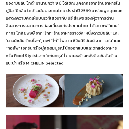
ของ ‘มิชลิน ไกด์’ มานานกว่า 9 ปี ได้เชิญบุคลากรจากร้านอาหารใน
คู่มือ ‘มิชลิน ไกด์’ ฉบับประเทศไทย ประจำปี 2569 มาร่วมพูดคุยและ
แสดงความคิดเห็นบนเวทีเสวนากับ นิธี สีแพร รองผู้ว่าการด้าน
สื่อสารการตลาด การท่องเที่ยวแห่งประเทศไทย ได้แก่ เชฟ “แทน”
ภากร โกสิยพงษ์ จาก ‘โกท’ ร้านอาหารรางวัล ‘หนึ่งดาวมิชลิน’ และ
‘ดาวมิชลิน รักษ์โลก’, เชฟ “โก๋” ไพศาล ชีวินศิริวัฒน์ จาก ‘แก่น’ และ
“กอล์ฟ” เอกรินทร์ อยู่สุขสมบูรณ์ นักออกแบบและตกแต่งอาหาร
หรือ Food Stylist จาก ‘แก่นกรุง’ โดยสองร้านหลังติดอันดับร้าน
แนะนำ หรือ MICHELIN Selected