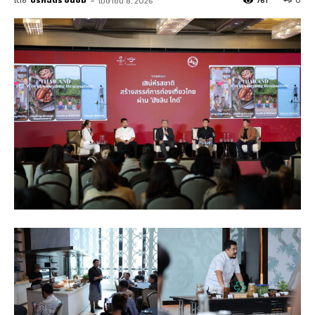
โดย
ปรกฉัตร ชื่นชม
-
761
0
เมษายน 8, 2026