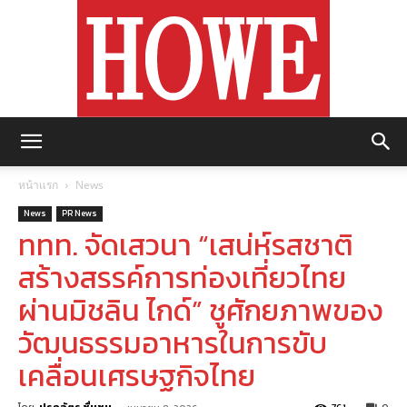
https://howemagazine.com/
หน้าแรก
News
News
PR News
ททท. จัดเสวนา “เสน่ห์รสชาติ
สร้างสรรค์การท่องเที่ยวไทย
ผ่านมิชลิน ไกด์” ชูศักยภาพของ
วัฒนธรรมอาหารในการขับ
เคลื่อนเศรษฐกิจไทย