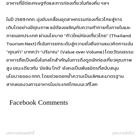
อาหารที่มีต่อเศรษฐกิจและการท่องเที่ยวในท้องถิ่น ฯลฯ
ในปี 2569 ททท. มุ่งขับเคลื่อนอุตสาหกรรมท่องเที่ยวไทยสู่การ
เติบโตอย่างมีคุณภาพ แม้ต้องเผชิญกับความท้าทายทั้งภายในและ
ภายนอกประเทศ ผ่านนโยบาย “ก้าวใหม่ท่องเที่ยวไทย” (Thailand
Tourism Next) ที่เน้นการยกระดับสู่ความยั่งยืนตามแนวคิดการเน้น
“คุณค่า” มากกว่า “ปริมาณ” (Value over Volume) โดยวัฒนธรรม
อาหารถือเป็นหนึ่งในกลไกสำคัญในการดึงดูดนักท่องเที่ยวคุณภาพ
สูง ขณะเดียวกัน ‘มิชลิน ไกด์’ ยังคงเป็นพันธมิตรที่สนับสนุน
นโยบายของ ททท. โดยช่วยตอกย้ำความเป็นเลิศและมาตรฐาน
สากลของวงการอาหารในประเทศไทยบนเวทีโลก
Facebook Comments
บทความก่อนหน้านี้
บทความถัดไป