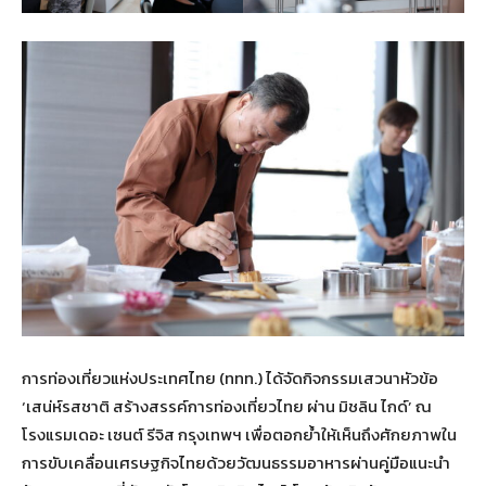
การท่องเที่ยวแห่งประเทศไทย (ททท.) ได้จัดกิจกรรมเสวนาหัวข้อ
‘เสน่ห์รสชาติ สร้างสรรค์การท่องเที่ยวไทย ผ่าน มิชลิน ไกด์’ ณ
โรงแรมเดอะ เซนต์ รีจิส กรุงเทพฯ เพื่อตอกย้ำให้เห็นถึงศักยภาพใน
การขับเคลื่อนเศรษฐกิจไทยด้วยวัฒนธรรมอาหารผ่านคู่มือแนะนำ