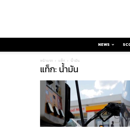
NEWS
SC
หน้าแรก
แท็ก
น้ำมัน
แท็ก: น้ำมัน