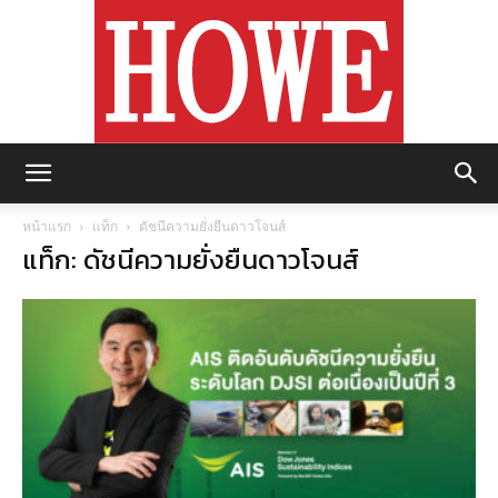
https://howemagazine.com/
หน้าแรก
แท็ก
ดัชนีความยั่งยืนดาวโจนส์
แท็ก: ดัชนีความยั่งยืนดาวโจนส์