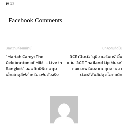
1503
Facebook Comments
บทความก่อนหน้านี้
บทความถัดไป
“Mariah Carey: The
3CE เปิดตัว ‘นุนิว ชวรินทร์’ ขึ้น
Celebration of MIMI – Live in
แท่น ‘3CE Thailand Lip Muse’
Bangkok” มอบสิทธิพิเศษสุด
คนแรกพร้อมสะกดทุกสายตา
เอ็กซ์คลูซีฟสำหรับแฟนตัวจริง
ด้วยสีสันลิปสุดไอคอนิก