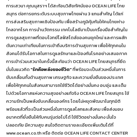
การเสวนา คุณนุสราฯ ได้สะท้อนวิสัยทัศน์ของ OCEAN LIFE ไทย
สมุทร ต่อการยกระดับระบบสุขภาพไทยผ่าน 3 แกนสำคัญ ได้แก่
การส่งเสริมสุขภาพเชิงป้องกัน เพื่อสร้างภูมิคุ้มกันให้คนไทยห่าง
ไกลจากโรค การนำนวัตกรรม เทคโนโลยีมาเป็นเครื่องมือสำคัญใน
การดูแลสุขภาพที่ตอบโจทย์ไลฟ์สไตล์ของคนยุคใหม่ และการผลัก
ดันความเท่าเทียมในการเข้าถึงบริการด้านสุขภาพ เพื่อให้ทุกคนใน
สังคมได้รับโอกาสในการดูแลรักษาและป้องกันโรคอย่างเสมอภาค
การเข้าร่วมเสวนาในครั้งนี้สะท้อนว่า OCEAN LIFE ไทยสมุทรที่ยึด
มั่นในแนวคิด
“
รักคือพลังของชีวิต
”
ที่พร้อมจะเป็นส่วนหนึ่งในการ
ขับเคลื่อนทั้งด้านสุขภาพ เศรษฐกิจ และความยั่งยืนของประเทศ
เพื่อให้ทุกคนในสังคมสามารถใช้ชีวิตได้อย่างมั่นคง อบอุ่น และเต็ม
ไปด้วยโอกาสแห่งความสุขอย่างแท้จริง OCEAN LIFE ไทยสมุทร ใช้
ความรักเป็นพลังขับเคลื่อนองค์กร โดยไม่หยุดพัฒนาในทุกมิติ
พร้อมแล้วที่จะเป็นส่วนหนึ่งในการดูแลโลกและสังคม เพื่อส่งมอบ
อนาคตที่ยั่งยืนให้กับคนรุ่นต่อไปได้ ใช้ชีวิตอย่างมั่นคง มั่นใจ
ปลอดภัย มีความสุข สนใจติดตามรายละเอียดเพิ่มเติมได้ที่
www.ocean.co.th หรือ ติดต่อ OCEAN LIFE CONTACT CENTER