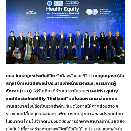
บมจ.ไทยสมุทรประกันชีวิต
รักคือพลังของชีวิต โดย
คุณนุสรา (อัส
สกุล) บัญญัติปิยพจน์ ประธานเจ้าหน้าบริหารและกรรมการผู้
จัดการ (
CEO)
ได้รับเกียรติร่วมเสวนาในงาน
“Health Equity
and Sustainability Thailand”
จัดโดยมหาวิทยาลัยมหิดล
งานเสวนาครั้งนี้ถือเป็นเวทีสำคัญที่เปิดโอกาสให้ภาคส่วนต่าง ๆ
ร่วมแลกเปลี่ยนมุมมองต่อการพัฒนาระบบสุขภาพของประเทศไทย
ในอนาคต โดยไม่จำกัดเพียงมิติของการรักษาพยาบาลเท่านั้น แต่ยัง
มุ่งเน้นไปที่การสร้างคุณภาพชีวิตที่ยั่งยืนให้แก่ประชาชนทุกกลุ่ม ใน