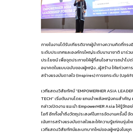
ภายในงานได้รับเกียรติจากผู้นำทางความคิดที่ทร
ระดับประเทศและองค์กรใหญ่ระดับนานาชาติ มาร่วม
ประโยชน์ เพื่อจุดประกายให้ผู้ที่สนใจสามารถนำไ
อนาคตในแบบฉบับของผู้หญิง…ผู้สร้าง ให้แก่วงการอ
สร้างแรงบันดาลใจ (Inspires) การยกระดับ (Uplif
เวทีแสดงวิสัยทัศน์ “EMPOWERHER ASIA LEAD
TECH” เริ่มต้นงานโดย แกนนำพลังหญิงคนสำคัญ ค
กล่าวเปิดงาน แนะนำ EmpowerHER Asia ให้รู้จั
ไอที อีกทั้งย้ำถึงวัตถุประสงค์ในการจัดงานครั้งนี้ 
เน้นการสร้างแรงบันดาลใจและให้ความรู้แก่คนรุ่นให
เวทีแสดงวิสัยทัศน์และบทบาทใหม่ของผู้หญิงในยุค