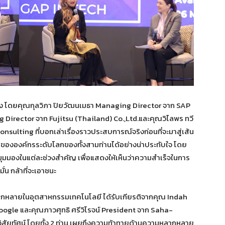
ำหญิง โดยคุณกุลวิภา ปิยวัฒนเมธา Managing Director จาก SAP
irector จาก Fujitsu (Thailand) Co.,Ltd.และคุณวิไลพร ทวี
ulting ที่บอกเล่าเรื่องราวประสบการณ์จริงก่อนที่จะมาสู่เส้น
ขององค์กรระดับโลกของทั้งสามท่านได้อย่างน่าประทับใจ โดย
มมองในแต่ละช่วงสำคัญ เพื่อแสดงให้เห็นว่าความสำเร็จในการ
ั่น กล้าที่จะเอาชนะ
ลากหลายในอุตสาหกรรมเทคโนโลยี ได้รับเกียรติจากคุณ Indah
ogle และคุณภาวศุทธิ ศรีวิโรจน์ President จาก Saha-
ิสัยทัศน์ โดยทั้ง 2 ท่าน เผยถึงความท้าทายด้านความหลากหลาย