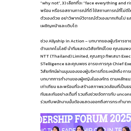
“why not”, 3) เลือกที่จะ “face everything and ris
พร้อม หรือรอสถานการณ์ที่ดี ใช้สถานการณ์ที่ไม่ดีให้
ตัวเองด้วย อย่าวิพากษ์วิจารณ์ตัวเองมากเกินไป แล
เผชิญหน้าและเติบโต
ช่วง Allyship in Action – บทบาทของผู้บริหาร
ด้านเทคโนโลยี นำทีมแสดงวิสัยทัศน์โดย คุณธนพง
NTT (Thailand) Limited, คุณสรุจ ทิพเสนา Exec
STelligence และคุณพชร อารยะการกุล Chief Exec
วิสัยทัศน์ผ่านมุมมองของผู้บริหารที่ตระหนักถึง 
บทบาทการทำงานของผู้หญิงในองค์กร ตามหลักแนวค
เท่าเทียม และพร้อมที่จะสร้างสภาพแวดล้อมที่เป็น
กันและกันอย่างเต็มที่ รวมถึงช่วยจัดการกับ unco
ร่วมกับพนักงานนั้นต้องแสดงออกถึงการกระทำมาก