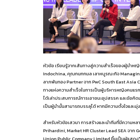
หัวข้อ เรียนรู้จากเส้นทางสู่ความสำเร็จของผู้น
Indochina, คุณกนกกมล เลาหบูรณะกิจ Managing D
ลาภพันทอง Partner จาก PwC South East Asia Cons
ทางแห่งความสำเร็จในการเป็นผู้บริหารหญิงคนแรก
ได้เล่าประสบการณ์การเอาชนะอุปสรรค และข้อคิดมุ
เป็นผู้นำนั้นสามารถบรรลุได้ หากมีความตั้งใจและมุ่งม
สำหรับหัวข้อเสวนา การสร้างและนำทีมที่มีความห
Prihardini, Market HR Cluster Lead SEA จาก Go
Union Public Company Limited ขึ้นเป็นผู้แสดงว