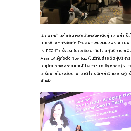
เปิดฉากก้าวสำคัญ ผลักดันพลังหญิงสู่ความสำเร็
บนเวทีแสดงวิสัยทัศน์ “EMPOWERHER ASIA LE
IN TECH” ครั้งแรกในเอเชีย นำทีมโดยผู้บริหารหญ
Asia และผู้ก่อตั้ง Novituz (โนวีทัซส์) อดีตผู้บร
DigitalNow Asia และผู้นำจาก STelligence (STEL
เครือข่ายในระดับนานาชาติ โดยมีเหล่าวิทยากรผู้
คับคั่ง