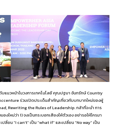
ระดับแนวหน้าในวงการเทคโนโลยี คุณปฐมา จันทรักษ์ Country
centure ร่วมเปิดประเด็นสำคัญเกี่ยวกับบทบาทใหม่ของผู้
, Rewriting the Rules of Leadership. กล้าที่จะนำ การ
องใหม่ว่า 1) จงเป็นกระบอกเสียงให้ตัวเอง อย่ารอให้ใครมา
ลี่ยน “I can’t” เป็น “what if” และเปลี่ยน “No way” เป็น