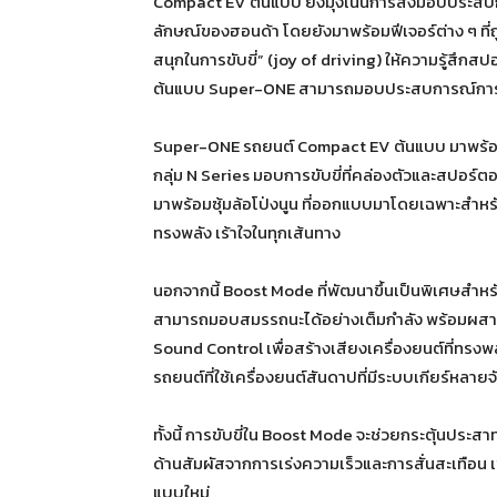
Compact EV ต้นแบบ ยังมุ่งเน้นการส่งมอบประสบกา
ลักษณ์ของฮอนด้า โดยยังมาพร้อมฟีเจอร์ต่าง ๆ ที่
สนุกในการขับขี่” (joy of driving) ให้ความรู้สึก
ต้นแบบ Super-ONE สามารถมอบประสบการณ์การขับขี่ที
Super-ONE รถยนต์ Compact EV ต้นแบบ มาพร้อ
กลุ่ม N Series มอบการขับขี่ที่คล่องตัวและสปอร์ตอ
มาพร้อมซุ้มล้อโป่งนูน ที่ออกแบบมาโดยเฉพาะสำหรั
ทรงพลัง เร้าใจในทุกเส้นทาง
นอกจากนี้ Boost Mode ที่พัฒนาขึ้นเป็นพิเศษสำหรับร
สามารถมอบสมรรถนะได้อย่างเต็มกำลัง พร้อมผสา
Sound Control เพื่อสร้างเสียงเครื่องยนต์ที่ทรงพล
รถยนต์ที่ใช้เครื่องยนต์สันดาปที่มีระบบเกียร์หลายจ
ทั้งนี้ การขับขี่ใน Boost Mode จะช่วยกระตุ้นประสาท
ด้านสัมผัสจากการเร่งความเร็วและการสั่นสะเทือน เ
แบบใหม่