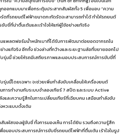
รณ์ “ความสนุกในการขับขี่” (fun of driving) อันเป็นเอก
ถูกออกแบบมาเพื่อกระตุ้นประสาทสัมผัสทั้ง 5 เพื่อมอบ “ความ
สปอร์ตที่รถยนต์ไฟฟ้าขนาดกะทัดรัดจะสามารถทำได้ ทำให้รถยนต์
่น่าตื่นเต้นและเร้าใจให้แก่ผู้ใช้อย่างแท้จริง
มแพลตฟอร์มน้ำหนักเบาที่ได้รับการพัฒนาต่อยอดจากรถใน
ย่างแท้จริง อีกทั้ง ช่วงล่างที่กว้างและระยะฐานล้อที่ขยายออกไป
บรุ่นนี้ ช่วยให้รถมีเสถียรภาพและมอบประสบการณ์การขับขี่ที่
ุ่นนี้โดยเฉพาะ จะช่วยเพิ่มกำลังขับเคลื่อนให้เครื่องยนต์
นการทำงานกับระบบจำลองเกียร์ 7 สปีด และระบบ Active
ังและความรู้สึกในการเปลี่ยนเกียร์ที่เฉียบคม เสมือนกำลังขับ
ังหวะแบบดั้งเดิม
สัมผัสของผู้ขับขี่ ทั้งการมองเห็น การได้ยิน รวมถึงความรู้สึก
พื่อมอบประสบการณ์การขับขี่รถยนต์ไฟฟ้าที่ตื่นเต้น เร้าใจในรูป