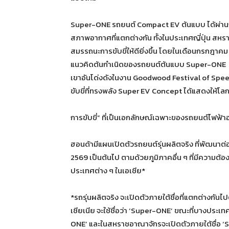
Super-ONE รถยนต์ Compact EV ต้นแบบ ได้ผ่า
สภาพอากาศที่แตกต่างกัน ทั้งในประเทศญี่ปุ่น สหรา
สมรรถนะการขับขี่ให้ดียิ่งขึ้น โดยในเดือนกรกฎา
แนวคิดต้นกำเนิดของรถยนต์ต้นแบบ Super-ONE ได
เขาอันโด่งดังในงาน Goodwood Festival of Spe
ขับขี่ที่ทรงพลัง Super EV Concept ได้แสดงให้โลก
การขับขี่” ที่เป็นเอกลักษณ์เฉพาะของรถยนต์ไฟฟ้า
ฮอนด้ามีแผนเปิดตัวรถยนต์รุ่นผลิตจริง ที่พัฒนา
2569 เป็นต้นไป ตามด้วยภูมิภาคอื่น ๆ ที่มีความ
ประเทศต่าง ๆ ในเอเชีย*
*รถรุ่นผลิตจริง จะเปิดตัวภายใต้ชื่อที่แตกต่างกั
เชียเนีย จะใช้ชื่อว่า ‘Super-ONE’ ขณะที่บางประเท
ONE’ และในสหราชอาณาจักรจะเปิดตัวภายใต้ชื่อ ‘