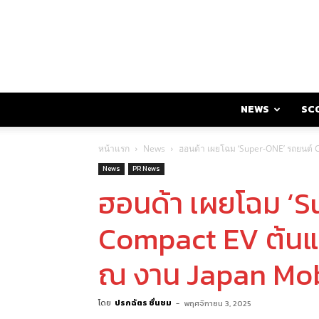
NEWS
SC
หน้าแรก
News
ฮอนด้า เผยโฉม ‘Super-ONE’ รถยนต์ C
News
PR News
ฮอนด้า เผยโฉม ‘
Compact EV ต้นแบ
ณ งาน Japan Mob
โดย
ปรกฉัตร ชื่นชม
-
พฤศจิกายน 3, 2025