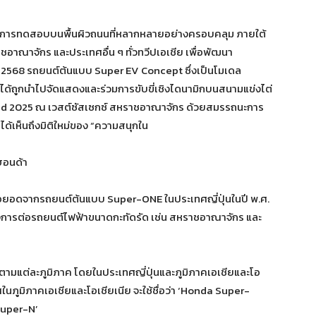
นการทดสอบบนพื้นผิวถนนที่หลากหลายอย่างครอบคลุม ภายใต้
ชอาณาจักร และประเทศอื่น ๆ ทั่วทวีปเอเชีย เพื่อพัฒนา
คม 2568 รถยนต์ต้นแบบ Super EV Concept ซึ่งเป็นโมเดล
้ถูกนำไปจัดแสดงและร่วมการขับขี่เชิงไดนามิกบนสนามแข่งไต่
ed 2025 ณ เวสต์ซัสเซกซ์ สหราชอาณาจักร ด้วยสมรรถนะการ
ได้เห็นถึงมิติใหม่ของ “ความสนุกใน
ฮอนด้า
ต่อยอดจากรถยนต์ต้นแบบ Super-ONE ในประเทศญี่ปุ่นในปี พ.ศ.
ต้องการต่อรถยนต์ไฟฟ้าขนาดกะทัดรัด เช่น สหราชอาณาจักร และ
นไปตามแต่ละภูมิภาค โดยในประเทศญี่ปุ่นและภูมิภาคเอเชียและโอ
ศในภูมิภาคเอเชียและโอเชียเนีย จะใช้ชื่อว่า ‘Honda Super-
Super-N’