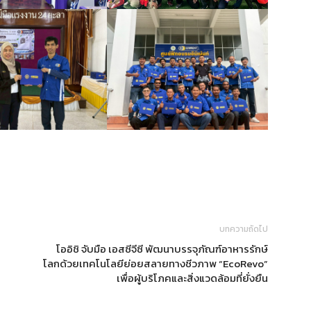
บทความถัดไป
โออิชิ จับมือ เอสซีจีซี พัฒนาบรรจุภัณฑ์อาหารรักษ์
ม
โลกด้วยเทคโนโลยีย่อยสลายทางชีวภาพ “EcoRevo”
เพื่อผู้บริโภคและสิ่งแวดล้อมที่ยั่งยืน