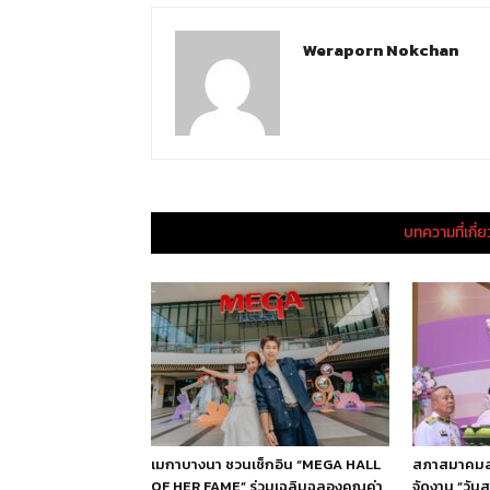
Weraporn Nokchan
บทความที่เกี่
เมกาบางนา ชวนเช็กอิน “MEGA HALL
สภาสมาคมสตร
OF HER FAME” ร่วมเฉลิมฉลองคุณค่า
จัดงาน “วัน