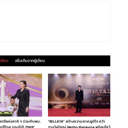
ยวข้อง
เพิ่มเติมจากผู้เขียน
ีแห่งชาติ ฯ ร่วมกับพม.
“BILLKIN” สร้างความภาคภูมิใจ คว้า
สตรีไทย ประจำปี 2569”
รางวัลใหญ่ Weibo Malaysia พร้อมโชว์