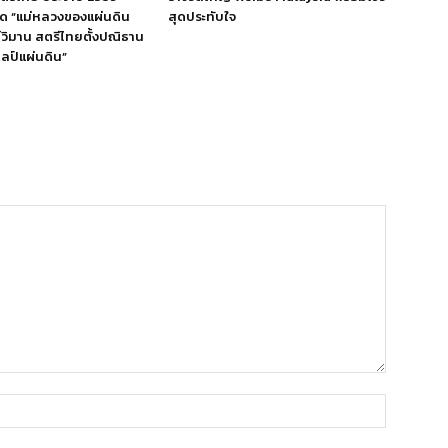
ิด “แม่หลวงของแผ่นดิน
สุดประทับใจ
ย์วิมาน สตรีไทยตั้งปณิธาน
ลป์แผ่นดิน”