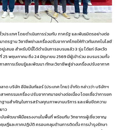
ี่ทั่วประเทศ โดยดำเนินการร่วมกับ ภาครัฐ และพันธมิตรอย่างต่อ
ับมาตรฐาน วิชาชีพช่างเครื่องปรับอากาศไทยให้ก้าวทันเทคโนโลยี
สมอ สำหรับปีนี้ได้ดำเนินการอบรมแล้ว 3 รุ่น ได้แก่ จังหวัด
ี่ 25 พฤษภาคม ถึง 24 มิถุนายน 2569 มีผู้เข้าร่วม อบรมรวมทั้ง
าสการเรียนรู้และพัฒนา ทักษะวิชาชีพสู่ช่างเครื่องปรับอากาศ
าด บริษัท อีมิแน้นท์แอร์ (ประเทศ ไทย) จำกัด กล่าวว่า บริษัทฯ
หกรรมเครื่อง ปรับอากาศมาอย่างต่อเนื่อง โดยเชื่อว่าการยก
ากฐานสำคัญในการสร้างคุณภาพงานบริการ และเพิ่มขีดความ
ะยาว
ัฒนาฝีมือแรงงานในพื้นที่ พร้อมทีม วิทยากรผู้เชี่ยวชาญ
ทฤษฎีและภาคปฏิบัติ ครอบคลุมด้านการติดตั้ง การบำรุงรักษา