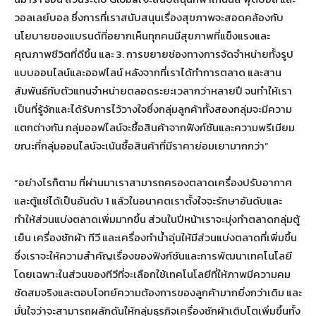
วอลเลย์บอล ซึ่งการที่เราสนับสนุนเรื่องสุขภาพจะสอดคล้องกับ
นโยบายของแบรนด์ที่อยากเห็นทุกคนมีสุขภาพที่แข็งแรงและ
คุณภาพชีวิตที่ดีขึ้น และ 3. การขยายช่องทางการจัดจำหน่ายทั้งรูป
แบบออนไลน์และออฟไลน์ หลังจากที่เราได้ทำการตลาด และสาน
สัมพันธ์กับตัวแทนจำหน่ายตลอดระยะเวลากว่าหลายปี จนทำให้เรา
เป็นที่รู้จักและได้รับการไว้วางใจซึ่งกลุ่มลูกค้าทั้งสองกลุ่มจะมีความ
แตกต่างกัน กลุ่มออฟไลน์จะซื้อสินค้าจากฟังก์ชันและความพรีเมียม
ขณะที่กลุ่มออนไลน์จะเน้นซื้อสินค้าที่มีราคาย่อมเยามากกว่า”
“อย่างไรก็ตาม ที่ผ่านมาเราสามารถครองตลาดเครื่องปรับอากาศ
และตู้แช่ได้เป็นอันดับ 1 แล้วในอนาคตเราตั้งใจจะรักษาอันดับและ
ทำให้ส่วนแบ่งตลาดเพิ่มมากขึ้น ส่วนในปีหน้าเราจะมุ่งทำตลาดกลุ่มตู้
เย็น เครื่องซักผ้า ทีวี และเครื่องทำน้ำอุ่นให้มีส่วนแบ่งตลาดที่เพิ่มขึ้น
ซึ่งเราจะให้ความสำคัญเรื่องของฟังก์ชันและการพัฒนาเทคโนโลยี
โดยเฉพาะในส่วนของทีวีที่จะเลือกใช้เทคโนโลยีที่ให้ภาพมีความคม
ชัดสมจริงและตอบโจทย์ความต้องการของลูกค้ามากยิ่งกว่าเดิม และ
มั่นใจว่าจะสามารถผลักดันให้กลุ่มธุรกิจเครื่องซักผ้าเติบโตเพิ่มขึ้นทั้ง