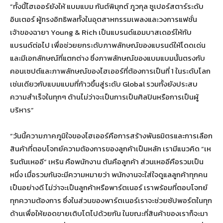
“ทั้งนี้ไฮเออร์ยังให้ แบมแบม กันต์พิมุกต์ ภูวกุล ซูเปอร์สตาร์ระดับ
อินเตอร์ ผู้ทรงอิทธิพลทั้งในอุตสาหกรรมเพลงและวงการแฟชั่น
เจ้าของฉายา Young & Rich เป็นแบรนด์แอมบาสเดอร์ให้กับ
แบรนด์ต่อไป เพื่อช่วยยกระดับภาพลักษณ์ของแบรนด์ให้โดดเด่น
และมีเอกลักษณ์ที่แตกต่าง ซึ่งภาพลักษณ์ของแบมแบมนั้นตรงกับ
คอนเซปต์และภาพลักษณ์ของไฮเออร์ที่ต้องการเป็นที่ 1 ในระดับโลก
เช่นเดียวกับแบมแบมที่ก้าวขึ้นสู่ระดับ Global รวมทั้งยังประสบ
ความสำเร็จในทุกๆ ด้านไม่ว่าจะเป็นการเป็นศิลปินหรือการเป็นผู้
บริหาร”
“วันนี้ความภาคภูมิใจของไฮเออร์คือการสร้างพันธมิตรและการเลือก
สินค้าที่ตอบโจทย์ความต้องการของลูกค้าเป็นหลัก เรามีแนวคิด “เห
รินตันเหออี” เหริน คือพนักงาน ตันคือลูกค้า ส่วนเหออีคือรวมเป็น
หนึ่ง เมื่อรวมกันจะมีความหมายว่า พนักงานจะใส่ใจดูแลลูกค้าทุกคน
เป็นอย่างดี ไม่ว่าจะเป็นลูกค้าหรือพาร์ตเนอร์ เราพร้อมที่ตอบโจทย์
ทุกความต้องการ ซึ่งในส่วนของพาร์ตเนอร์เราจะช่วยซัปพอร์ตในทุก
ด้านเพื่อให้ยอดขายเติบโตไปด้วยกัน ในขณะที่สินค้าของเราก็จะมา