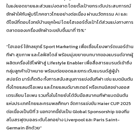
ในแง่ยอดขายและส่วนแบ่งตลาด โดยตั้งเป้ายกระดับประสบการณ์
ซักผ้าให้กับผู้บริโภคชาวไทยอย่างต่อเนื่อง ผ่านนวัตกรรม AI และ
ดีไซน์ที่ตอบโจทย์บ้านยุคใหม่ โดยไฮเออร์ตั้งเป้าได้ส่วนแบ่งทางการ
ตลาดของเครื่องซักผ้าจะขยับขึ้นมาที่ 15%”
“ไฮเออร์ ใช้กลยุทธ์ Sport Marketing เพื่อเชื่อมโยงพาร์ตเนอร์ด้าน
กีฬา สุขภาพ และไลฟ์สไตล์ พร้อมมุ่งขยายบทบาทของแบรนด์จากผู้
ผลิตเครื่องใช้ไฟฟ้าสู่ Lifestyle Enabler เพื่อสื่อสารแบรนด์เข้าถึง
กลุ่มลูกค้าเป้าหมาย พร้อมต่อยอดและยกระดับแบรนด์สู่ผู้นำ
สปอร์ต มาร์เก็ตติง ทั้งการสนับสนุนการแข่งขันกีฬา เช่น แบดมินตัน
ทั้งไทยแลนด์โอเพน และไทยแลนด์มาสเตอร์ หรือเทนนิสอย่างออส
เตรเลียน โอเพน รวมทั้งในไทยยังได้จับมือสมาคมกีฬาแบดมินตัน
แห่งประเทศไทยและกรมพลศึกษา จัดการแข่งขัน Haier CUP 2025
ต่อเนื่องเป็นปีที่ 3 นอกจากนี้ยังเป็น Global Sponsorship ของทีม
สโมสรฟุตบอลระดับโลกอย่าง Liverpool และ Paris Saint-
Germain อีกด้วย”