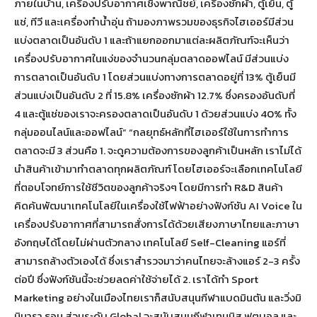
ภายในบ้าน, เครื่องปรับอากาศเชิงพาณิชย์, เครื่องซักผ้า, ตู้เย็น, ตู้
แช่, ทีวี และเครื่องทำน้ำอุ่น ถ้ามองภาพรวมของธุรกิจไฮเออร์มีส่วน
แบ่งตลาดเป็นอันดับ 1 และถ้าแยกออกมาแต่ละผลิตภัณฑ์จะเห็นว่า
เครื่องปรับอากาศในแง่ของจำนวนกลุ่มตลาดออฟไลน์ มีส่วนแบ่ง
การตลาดเป็นอันดับ 1 โดยส่วนแบ่งทางการตลาดอยู่ที่ 13% ตู้เย็นมี
ส่วนแบ่งเป็นอันดับ 2 ที่ 15.8% เครื่องซักผ้า 12.7% ซึ่งครองอันดับที่
4 และตู้แช่ของเราจะครองตลาดเป็นอันดับ 1 ด้วยส่วนแบ่ง 40% ทั้ง
กลุ่มออนไลน์และออฟไลน์” “กลยุทธ์หลักที่ไฮเออร์ใช้ในการทำการ
ตลาดจะมี 3 ส่วนคือ 1. จะดูความต้องการของลูกค้าเป็นหลัก เราไม่ได้
นำสินค้าเข้ามาทำตลาดทุกผลิตภัณฑ์ โดยไฮเออร์จะเลือกเทคโนโลยี
ที่ตอบโจทย์การใช้ชีวิตของลูกค้าจริงๆ โดยมีการทำ R&D สินค้า
คิดค้นพัฒนาเทคโนโลยีในเครื่องใช้ไฟฟ้าอย่างฟังก์ชัน AI Voice ใน
เครื่องปรับอากาศที่สามารถสั่งการได้ด้วยเสียงภาษาไทยและภาษา
อังกฤษได้โดยไม่ผ่านตัวกลาง เทคโนโลยี Self-Cleaning แอร์ที่
สามารถล้างตัวเองได้ ซึ่งเราสำรวจมาว่าคนไทยจะล้างแอร์ 2-3 ครั้ง
ต่อปี ซึ่งฟังก์ชันนี้จะช่วยลดค่าใช้จ่ายได้ 2. เราได้ทำ Sport
Marketing อย่างในเมืองไทยเราก็สนับสนุนกีฬาแบดมินตัน และวิ่งมิ
นิมารา ธอน ส่วนระดับ Global จะสนับสนุนกีฬาเทนนิส ฟุตบอล และ