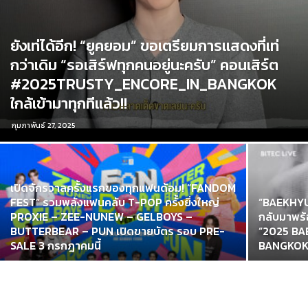
ยังเท่ได้อีก! “ยูคยอม” ขอเตรียมการแสดงที่เท่
กว่าเดิม “รอเสิร์ฟทุกคนอยู่นะครับ” คอนเสิร์ต
#2025TRUSTY_ENCORE_IN_BANGKOK
ใกล้เข้ามาทุกทีแล้ว!!
กุมภาพันธ์ 27, 2025
เปิดจักรวาลครั้งแรกของทุกแฟนด้อม! “FANDOM
FEST” รวมพลังแฟนคลับ T-POP ครั้งยิ่งใหญ่
“BAEKHYUN 
PROXIE – ZEE-NUNEW – GELBOYS –
กลับมาพร้
BUTTERBEAR – PUN เปิดขายบัตร รอบ PRE-
“2025 B
SALE 3 กรกฎาคมนี้
BANGKOK” ป