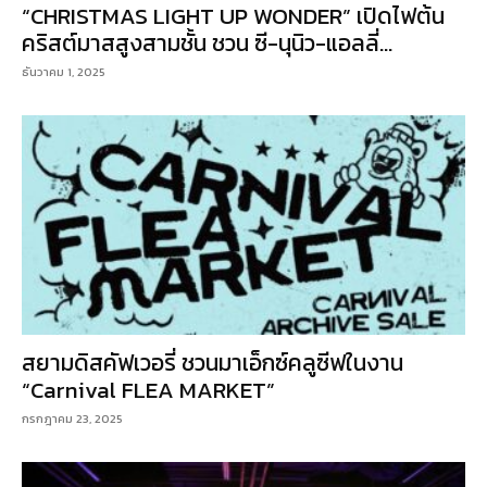
“CHRISTMAS LIGHT UP WONDER” เปิดไฟต้น
คริสต์มาสสูงสามชั้น ชวน ซี-นุนิว-แอลลี่...
ธันวาคม 1, 2025
สยามดิสคัฟเวอรี่ ชวนมาเอ็กซ์คลูซีฟในงาน
“Carnival FLEA MARKET”
กรกฎาคม 23, 2025