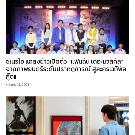
ซีเนริโอ แถลงข่าวเปิดตัว “แฟนฉัน เดอะมิวสิคัล”
จากภาพยนตร์ระดับปรากฏการณ์ สู่ละครเวทีฟีล
กู๊ด!!
ตุลาคม 12, 2023