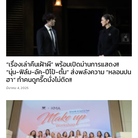
“เรื่องเล่าคืนเฝ้าผี” พร้อมเปิดม่านการแสดง!!
“นุ่น-ฟิล์ม-อัค-ปีโป้-ตั้ม” ส่งพลังความ “หลอนปน
ฮา” ทำคนดูกรี๊ดนั่งไม่ติด!!
มีนาคม 4, 2025