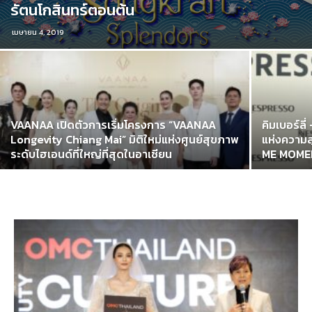
รัตนโกสินทร์ตอนต้น
เมษายน 4, 2019
VAANAA เปิดตัวการเริ่มโครงการ “VAANAA
คิมเบอร์ลี
Longevity Chiang Mai” มิติใหม่แห่งศูนย์สุขภาพ
แห่งความ
ระดับไฮเอนด์ที่ใหญ่ที่สุดในอาเซียน
ME MOME