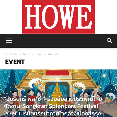
https://howemagazine.com/
หน้าแรก
News
Event
หน้า 24
EVENT
“อัมรินทร์ พลาซ่า” ร่วมสืบสานประเพณีไทย
จัดงาน ‘Songkran Splendors Festival
2019’ เนรมิตบรรยากาศใจกลางเมืองสู่กรุง