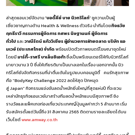
ล่าสุดแอมเวย์จัดงาน
‘บอดี้คีย์ บาย นิวทริไลท์’
ชูความเป็นผู้
เชี่ยวชาญทางด้าน Health & Wellness ตัวจริง
นำทีมโดย
กิจธวัช
ฤทธีราวี กรรมการผู้จัดการ ทศพร นิษฐานนท์ ผู้จัดการ
ทั่วไป
และ
วาณีรัตน์ แก้ววิเชียร ผู้อำนวยการฝ่ายตลาด
บริษัท แอ
มเวย์ (ประเทศไทย) จำกัด
พร้อมเปิดตัวภาพยนตร์โฆษณาชุดใหม่
โดยมี
มาร์กี้-ราศรี บาเล็นซิเอก้า
ซึ่งเป็นพรีเซนเตอร์ให้กับนิวทริไลท์
มายาวนาน 3 ปี ซึ่งให้เกียรติมาเป็นนางเอกในเรื่อง นอกจากนั้น นิว
ทริไลท์ยังจัดกิจกรรมที่น่าตื่นเต้นในรูปแบบคอมมูนิตี้ คนรักสุขภาพ
คือ “BodyKey Challenge 2022 ลดให้สุด ปักหมุด
สู่ Japan” กิจกรรมแข่งขันลดน้ำหนักยิ่งใหญ่ที่สุดแห่งปี ที่จะชวน
เหล่านักธุรกิจแอมเวย์มาสร้างทีมลดน้ำหนักแบบมีสุขภาพดี ชิง
รางวัลและแพ็คเกจท่องเที่ยวประเทศญี่ปุ่นมูลค่ากว่า 5 ล้านบาท เริ่ม
รับสมัครตั้งแต่วันนี้ถึง 31 สิงหาคม 2565 ติดตามรายละเอียดได้บน
เว็บไซต์
www.amway.co.th