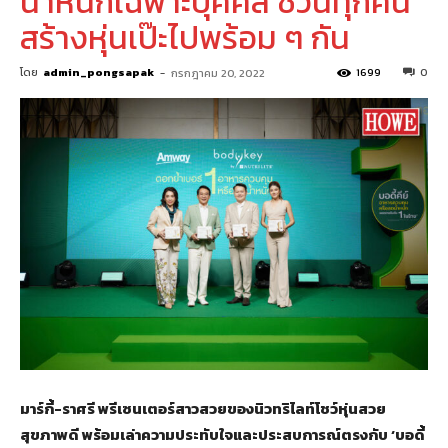
น้ำหนักเฉพาะบุคคล ชวนทุกคน
สร้างหุ่นเป๊ะไปพร้อม ๆ กัน
โดย
admin_pongsapak
-
1699
0
กรกฎาคม 20, 2022
มาร์กี้-ราศรี พรีเซนเตอร์สาวสวยของนิวทริไลท์โชว์หุ่นสวย
สุขภาพดี พร้อมเล่าความประทับใจและประสบการณ์ตรงกับ ‘บอดี้