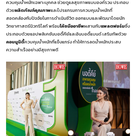
ควบคุมน้ำหนักเฉพาะบุคคล ช่วยดูแลสุขภาพแบบองค์รวม ประกอบ
ด้วย
ผลิตภัณฑ์คุณภาพ
และโปรแกรมการควบคุมน้ำหนักที่
สอดคล้องกับปัจจัยในการดำเนินชีวิต ออกแบบและพัฒนาโดยนัก
วิทยาศาสตร์นิวทริไลท์ พร้อม
โค้ชมืออาชีพ
ผสานกับ
แพลตฟอร์ม
ซึ่ง
ประกอบด้วยแอปพลิเคชันบอดี้คีย์และอินบอดี้แบนด์ เสริมทัพด้วย
คอมมูนิตี้
ควบคุมน้ำหนักที่แข็งแกร่ง ทำให้การลดน้ำหนักประสบ
ความสำเร็จอย่างมีสุขภาพดี