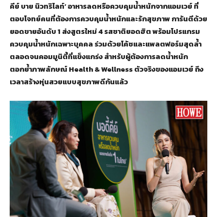
คีย์ บาย นิวทริไลท์’ อาหารลดหรือควบคุมน้ำหนักจากแอมเวย์ ที่
ตอบโจทย์คนที่ต้องการควบคุมน้ำหนักและรักสุขภาพ การันตีด้วย
ยอดขายอันดับ 1 ส่งสูตรใหม่ 4 รสชาติยอดฮิต พร้อมโปรแกรม
ควบคุมน้ำหนักเฉพาะบุคคล ร่วมด้วยโค้ชและแพลตฟอร์มสุดล้ำ
ตลอดจนคอมมูนิตี้ที่แข็งแกร่ง สำหรับผู้ต้องการลดน้ำหนัก
ตอกย้ำภาพลักษณ์ Health & Wellness ตัวจริงของแอมเวย์ ถึง
เวลาสร้างหุ่นสวยแบบสุขภาพดีกันแล้ว