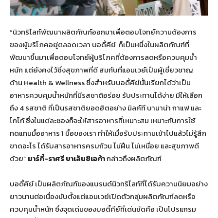
“นิวทริไลท์พัฒนาผลิตภัณฑ์ออกมาเพื่อตอบโจทย์ความต้องการ
ของผู้บริโภคอยู่ตลอดเวลา บอดี้คีย์ ก็เป็นหนึ่งในผลิตภัณฑ์ที่
พัฒนาขึ้นมาเพื่อตอบโจทย์ผู้บริโภคที่ต้องการลดหรือควบคุมน้ำ
หนัก แต่ยังคงไว้ซึ่งสุขภาพที่ดี สมกับที่แอมเวย์เป็นผู้เชี่ยวชาญ
ด้าน Health & Wellness ซึ่งสำหรับบอดี้คีย์นั้นเรียกได้ว่าเป็น
อาหารควบคุมน้ำหนักที่มีรสชาติอร่อย รับประทานได้ง่าย มีให้เลือก
ถึง 4 รสชาติ ที่เป็นรสชาติยอดฮิตอย่าง มิลค์ที บานาน่า กาแฟ และ
โกโก้ ซึ่งในแต่ละซองก็จะให้สารอาหารที่เหมาะสม เหมาะกับการใช้
ทดแทนมื้ออาหาร 1 มื้อของเรา ทำให้เมื่อรับประทานเข้าไปแล้วไม่รู้สึก
ขาดอะไร ได้รับสารอาหารครบถ้วน ไม่ฝืน ไม่เหนื่อย และสุขภาพดี
ด้วย”
มาร์กี้-ราศรี บาเล็นซิเอก้า
กล่าวถึงผลิตภัณฑ์
บอดี้คีย์ เป็นผลิตภัณฑ์ของแบรนด์นิวทริไลท์ที่ได้รับความนิยมอย่าง
ยาวนานต่อเนื่องนับตั้งแต่แอมเวย์เปิดตัวกลุ่มผลิตภัณฑ์ลดหรือ
ควบคุมน้ำหนัก ซึ่งจุดเด่นของบอดี้คีย์ที่เด่นชัดคือ เป็นโปรแกรม