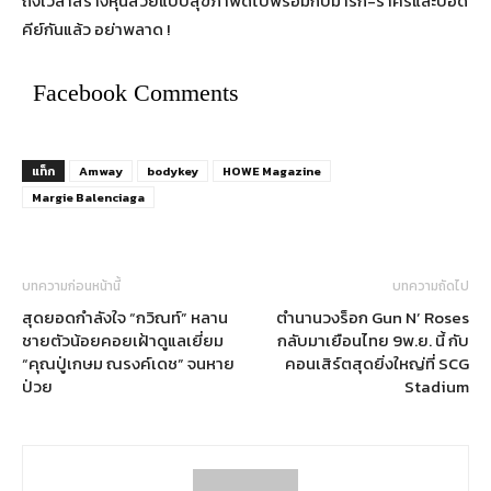
ถึงเวลาสร้างหุ่นสวยแบบสุขภาพดีไปพร้อมกับมาร์กี้-ราศรีและบอดี้
คีย์กันแล้ว อย่าพลาด !
Facebook Comments
แท็ก
Amway
bodykey
HOWE Magazine
Margie Balenciaga
บทความก่อนหน้านี้
บทความถัดไป
สุดยอดกำลังใจ “กวิณท์” หลาน
ตำนานวงร็อก Gun N’ Roses
ชายตัวน้อยคอยเฝ้าดูแลเยี่ยม
กลับมาเยือนไทย 9พ.ย. นี้ กับ
“คุณปู่เกษม ณรงค์เดช” จนหาย
คอนเสิร์ตสุดยิ่งใหญ่ที่ SCG
ป่วย
Stadium