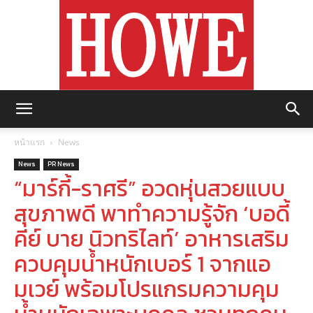
https://howemagazine.com/
หน้าแรก
News
News
PR News
“มาร์กี้-ราศรี” อวดหุ่นสวยแบบ
สุขภาพดี พาทำความรู้จัก ‘บอดี้
คีย์ บาย นิวทริไลท์’ อาหารเสริม
ควบคุมน้ำหนักเบอร์ 1 จากแอ
มเวย์ พร้อมโปรแกรมความคุม