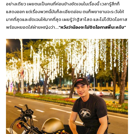
อย่างเดียว เผยตนเป็นคนที่ค่อนข้างชัดเจนในเรื่องนี้ เวลารู้สึกก็
แสดงออก แต่เรื่องพวกนี้มันก็ละเอียดอ่อน ตนก็พยายามจะระวังให้
มากที่สุดและชัดเจนให้มากที่สุด เผยรู้ว่าฐิสาโสด และไม่ได้ปิดโอกาส
พร้อมหยอดใส่ฝ่ายหญิงว่า….
“หวังว่าน้องจะไม่ปิดโอกาสพี่นะครับ”