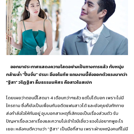
ออกมาประกาศแสดงความโสดอย่างเป็นทางการแล้ว กับหนุ่ม
กล้ามล่ำ “ปั้นจั่น” ปรมะ อิ่มอโนทัย แถมงานนี้ยังออกตัวแรงมากว่า
“ฐิสา” วริฏฐิสา ลิ้มธรรมมหิศร คือสาวในสเปก
โดยเผยว่าตอนนี้โสดมา 4 เดือนกว่าๆแล้ว แต่ไม่ได้บอก เพราะไม่มี
ใครถาม ซึ่งก็ยังเป็นเพื่อนกับอดีตแฟนสาวได้ และยังคุยยังทักทาย
ส่งกำลังใจให้กันอยู่ อุบบอกสาเหตุที่เลิกขอเป็นเรื่องส่วนตัว รับ
ปัญหาเรื่องเวลาเรื่องและความไม่เข้าใจมีเอี่ยว แจงไม่อยากพูอะไร
เยอะ หลังคนตีความว่า “ฐิสา” เป็นมือที่สาม เพราะฝ่ายหญิงคนที่ไม่มี