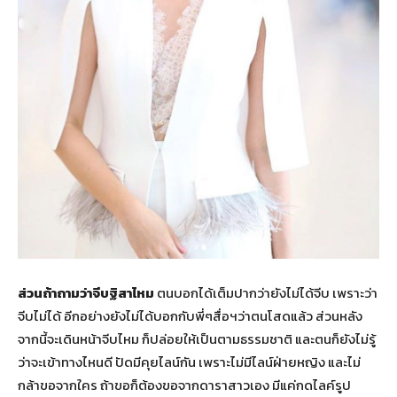
ส่วนถ้าถามว่าจีบฐิสาไหม
ตนบอกได้เต็มปากว่ายังไม่ได้จีบ เพราะว่า
จีบไม่ได้ อีกอย่างยังไม่ได้บอกกับพี่ๆสื่อฯว่าตนโสดแล้ว ส่วนหลัง
จากนี้จะเดินหน้าจีบไหม ก็ปล่อยให้เป็นตามธรรมชาติ และตนก็ยังไม่รู้
ว่าจะเข้าทางไหนดี ปัดมีคุยไลน์กัน เพราะไม่มีไลน์ฝ่ายหญิง และไม่
กล้าขอจากใคร ถ้าขอก็ต้องขอจากดาราสาวเอง มีแค่กดไลค์รูป