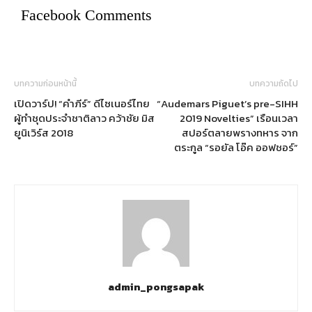
Facebook Comments
บทความก่อนหน้านี้
บทความถัดไป
เปิดวาร์ป! “คำภีร์” ดีไซเนอร์ไทย
“Audemars Piguet’s pre-SIHH
ผู้ทำชุดประจำชาติลาว คว้าชัย มิส
2019 Novelties” เรือนเวลา
ยูนิเวิร์ส 2018
สปอร์ตลายพรางทหาร จาก
ตระกูล “รอยัล โอ๊ค ออฟชอร์”
admin_pongsapak