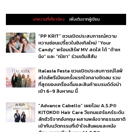
บทความที่เกี่ยวข้อง
เพิ่มเติมจากผู้เขียน
“PP KRIT” ชวนเปิดประสบการณ์ความ
หวานซ่อนเปรี้ยวในซิงเกิลใหม่ “Your
Candy” พร้อมเสิร์ฟ MV สดใส ได้ “ต้าเห
นิง” และ “ณิชา” ร่วมเติมสีสัน
Italasia Festa ชวนเปิดประสบการณ์ไลฟ์
สไตล์พรีเมียมครั้งแรกใจกลางชิดลม รวม
ที่สุดของเครื่องดื่มและสินค้าแบรนด์ดังนำ
เข้า 6-9 สิงหาคม นี้
“Advance Cabello” เผยโฉม A.S.P®
KITOKO® Hair Care วีแกนแฮร์แคร์ระดับ
ลักชัวรีจากอังกฤษ ผสานพลังจากธรรมชาติ
เข้ากับนวัตกรรมที่เข้าใจเส้นผมและหนัง