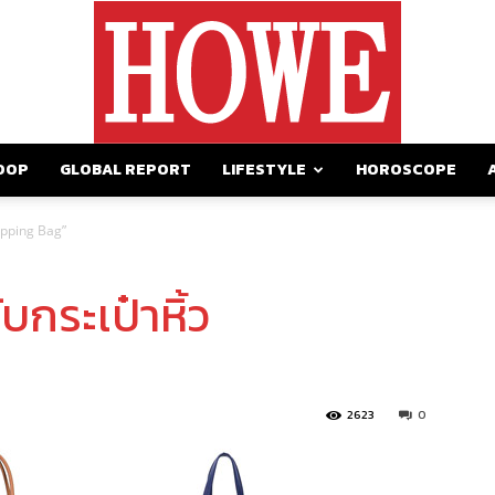
OOP
GLOBAL REPORT
LIFESTYLE
HOROSCOPE
https://howemagazine.com/
opping Bag”
กระเป๋าหิ้ว
2623
0