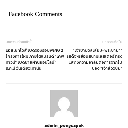
Facebook Comments
บทความก่อนหน้านี้
บทความถัดไป
แอสเซทไวส์ เปิดจองรอบพิเศษ 2
“เจ้าชายวิลเลียม-พระชายา”
โครงการใหม่ ภายใต้แบรนด์ “เคฟ
เสด็จฯเยือนสนามเลสเตอร์ ทรง
ทาวน์” เปิดขายผ่านออนไลน์ 1
แสดงความอาลัยต่อการจากไป
ธ.ค.นี้ วันเดียวเท่านั้น!
ของ “เจ้าสัววิชัย”
admin_pongsapak