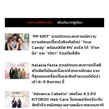
บทความที่เกี่ยวข้อง
เพิ่มเติมจากผู้เขียน
“PP KRIT” ชวนเปิดประสบการณ์ความ
หวานซ่อนเปรี้ยวในซิงเกิลใหม่ “Your
Candy” พร้อมเสิร์ฟ MV สดใส ได้ “ต้าเห
นิง” และ “ณิชา” ร่วมเติมสีสัน
Italasia Festa ชวนเปิดประสบการณ์ไลฟ์
สไตล์พรีเมียมครั้งแรกใจกลางชิดลม รวม
ที่สุดของเครื่องดื่มและสินค้าแบรนด์ดังนำ
เข้า 6-9 สิงหาคม นี้
“Advance Cabello” เผยโฉม A.S.P®
KITOKO® Hair Care วีแกนแฮร์แคร์ระดับ
ลักชัวรีจากอังกฤษ ผสานพลังจากธรรมชาติ