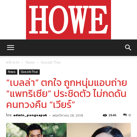
https://howemagazine.com/
หน้าแรก
News
Gossib Thai
News
Gossib Thai
“เบลล่า” ตกใจ ถูกหนุ่มแอบถ่าย
“แพทริเซีย” ประชิดตัว ไม่กดดัน
คนทวงคืน “เวียร์”
โดย
admin_pongsapak
-
2646
0
พฤศจิกายน 28, 2018