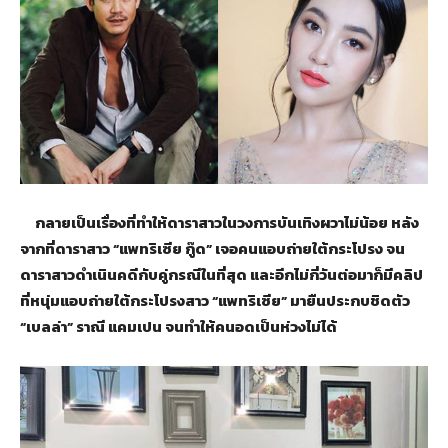
กลายเป็นเรื่องที่ทำให้ดาราสาวในวงการบันเทิงผวาไม่น้อย หลัง
จากที่ดาราสาว “แพทริเซีย กู๊ด” เจอคนแอบถ่ายใต้กระโปรง จน
ดาราสาวดำเนินคดีกับคู่กรณีในที่สุด และอีกไม่กี่วันต่อมาก็มีคลิป
ที่หนุ่มแอบถ่ายใต้กระโปรงสาว “แพทริเซีย” มายืนประกบชิดตัว
“เบลล่า” ราณี แคมเปน จนทำให้คนอดเป็นห่วงไม่ได้