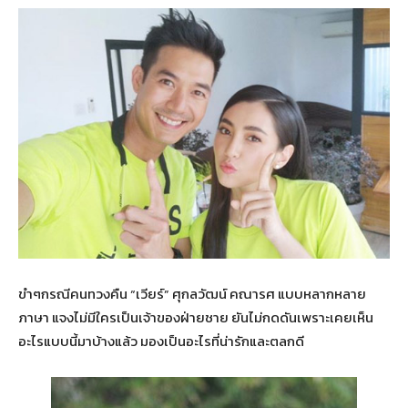
ขำๆกรณีคนทวงคืน “เวียร์” ศุกลวัฒน์ คณารศ แบบหลากหลาย
ภาษา แจงไม่มีใครเป็นเจ้าของฝ่ายชาย ยันไม่กดดันเพราะเคยเห็น
อะไรแบบนี้มาบ้างแล้ว มองเป็นอะไรที่น่ารักและตลกดี