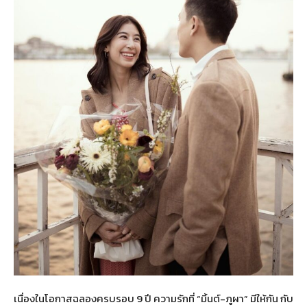
เนื่องในโอกาสฉลองครบรอบ 9 ปี ความรักที่ “มิ้นต์-ภูผา” มีให้กัน กับ