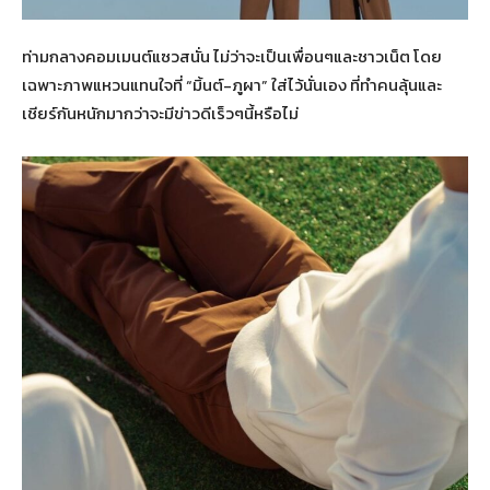
ท่ามกลางคอมเมนต์แซวสนั่น ไม่ว่าจะเป็นเพื่อนๆและชาวเน็ต โดย
เฉพาะภาพแหวนแทนใจที่ “มิ้นต์-ภูผา” ใส่ไว้นั่นเอง ที่ทำคนลุ้นและ
เชียร์กันหนักมากว่าจะมีข่าวดีเร็วๆนี้หรือไม่