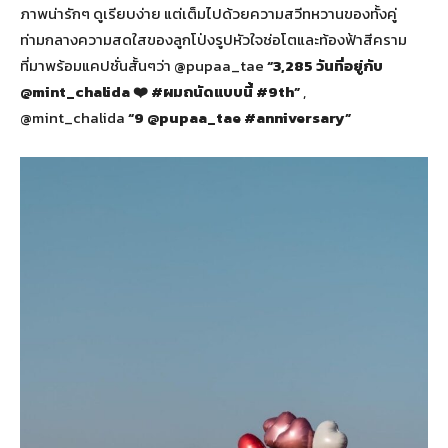
ภาพน่ารักๆ ดูเรียบง่าย แต่เต็มไปด้วยความสวีทหวานของทั้งคู่
ท่ามกลางความสดใสของลูกโป่งรูปหัวใจช่อโตและท้องฟ้าสีคราม
ที่มาพร้อมแคปชั่นสั้นๆว่า @pupaa_tae
“3,285 วันที่อยู่กับ
@mint_chalida ❤️ #ผมถนัดแบบนี้ #9th”
,
@mint_chalida
“9 @pupaa_tae #anniversary”