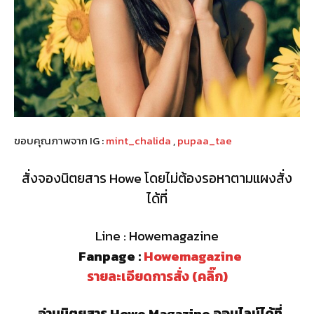
ขอบคุณภาพจาก IG :
mint_chalida
,
pupaa_tae
สั่งจองนิตยสาร Howe โดยไม่ต้องรอหาตามแผงสั่ง
ได้ที่
Line : Howemagazine
Fanpage :
Howemagazine
รายละเอียดการสั่ง (คลิ๊ก)
อ่านนิตยสาร Howe Magazine ออนไลน์ได้ที่