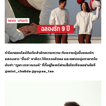
ทำโลกออนไลน์ถึงกับสำลักความหวาน กับความมุ้งมิ้งของนัก
แสดงสาว “มิ้นต์” ชาลิดา วิจิตรวงศ์ทอง และแฟนหนุ่มทายาทโบ
นันซ่า “ภูผา เตชะณรงค์” ที่ทั้งคู่โพสต์ผ่านสื่อโซเชียลอย่างไอจี
@mint_chalida @pupaa_tae