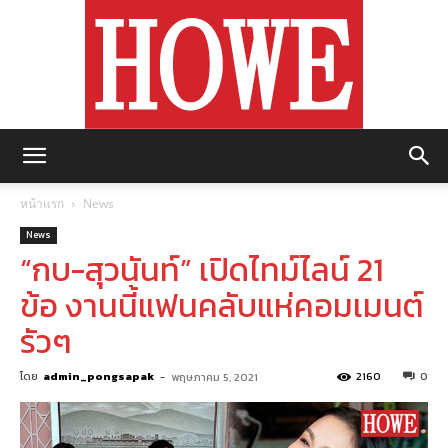
https://howemagazine.com/
หน้าแรก
News
News
“กบ-สุวนันท์” เปิดไทม์ไลน์ 21
ข้อ งานนี้แฟนคลับแห่คอมเมนต์
รัวๆ
โดย
admin_pongsapak
-
2160
0
พฤษภาคม 5, 2021