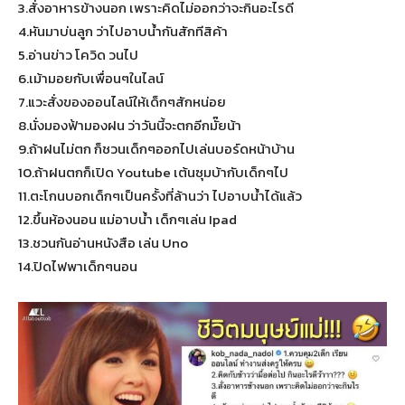
3.สั่งอาหารข้างนอก เพราะคิดไม่ออกว่าจะกินอะไรดี
4.หันมาบ่นลูก ว่าไปอาบน้ำกันสักทีสิค้า
5.อ่านข่าว โควิด วนไป
6.เม้ามอยกับเพื่อนๆในไลน์
7.แวะสั่งของออนไลน์ให้เด็กๆสักหน่อย
8.นั่งมองฟ้ามองฝน ว่าวันนี้จะตกอีกมั๊ยน้า
9.ถ้าฝนไม่ตก ก็ชวนเด็กๆออกไปเล่นบอร์ดหน้าบ้าน
10.ถ้าฝนตกก็เปิด Youtube เต้นซุมบ้ากับเด็กๆไป
11.ตะโกนบอกเด็กๆเป็นครั้งที่ล้านว่า ไปอาบน้ำได้แล้ว
12.ขึ้นห้องนอน แม่อาบน้ำ เด็กๆเล่น Ipad
13.ชวนกันอ่านหนังสือ เล่น Uno
14.ปิดไฟพาเด็กๆนอน