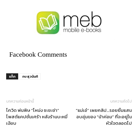
Facebook Comments
แท็ก
กบ สุวนันท์
บทความก่อนหน้านี้
บทความถัดไป
โควิด พ่นพิษ “โหน่ง ชะชะช่า”
“แม่เอ๋” เผยคลิป…รอยยิ้มแสน
โพสต์แคปชั่นเศร้า หลังร้านบะหมี่
อบอุ่นของ “น้าค่อม” ที่จะอยู่ใน
เงียบ
หัวใจตลอดไป