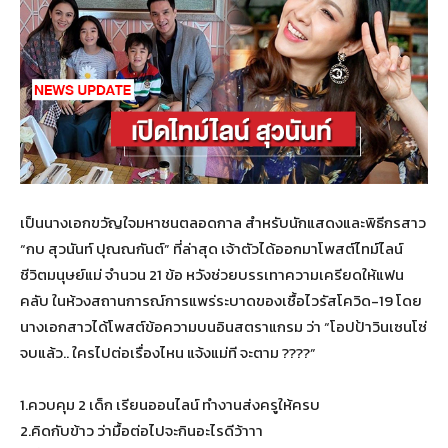
เป็นนางเอกขวัญใจมหาชนตลอดกาล สำหรับนักแสดงและพิธีกรสาว
“กบ สุวนันท์ ปุณณกันต์” ที่ล่าสุด เจ้าตัวได้ออกมาโพสต์ไทม์ไลน์
ชีวิตมนุษย์แม่ จำนวน 21 ข้อ หวังช่วยบรรเทาความเครียดให้แฟน
คลับ ในห้วงสถานการณ์การแพร่ระบาดของเชื้อไวรัสโควิด-19 โดย
นางเอกสาวได้โพสต์ข้อความบนอินสตราแกรม ว่า “โอปป้าวินเซนโซ่
จบแล้ว.. ใครไปต่อเรื่องไหน แจ้งแม่ที จะตาม ????”
1.ควบคุม 2 เด็ก เรียนออนไลน์ ทำงานส่งครูให้ครบ
2.คิดกับข้าว ว่ามื้อต่อไปจะกินอะไรดีว้าาา