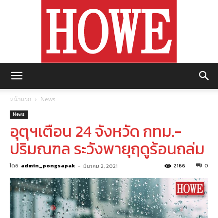
https://howemagazine.com/
หน้าแรก
News
News
อุตุฯเตือน 24 จังหวัด กทม.-
ปริมณฑล ระวังพายุฤดูร้อนถล่ม
โดย
admin_pongsapak
-
2166
0
มีนาคม 2, 2021