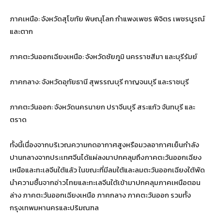
ภาคเหนือ: จังหวัดสุโขทัย พิษณุโลก กำแพงเพชร พิจิตร เพชรบูรณ์
และตาก
ภาคตะวันออกเฉียงเหนือ: จังหวัดชัยภูมิ นครราชสีมา และบุรีรัมย์
ภาคกลาง: จังหวัดอุทัยธานี สุพรรณบุรี กาญจนบุรี และราชบุรี
ภาคตะวันออก: จังหวัดนครนายก ปราจีนบุรี สระแก้ว จันทบุรี และ
ตราด
ทั้งนี้เนื่องจากบริเวณความกดอากาศสูงหรือมวลอากาศเย็นกำลัง
ปานกลางจากประเทศจีนได้แผ่ลงมาปกคลุมถึงภาคตะวันออกเฉียง
เหนือและทะเลจีนใต้แล้ว ในขณะที่มีลมใต้และลมตะวันออกเฉียงใต้พัด
นำความชื้นจากอ่าวไทยและทะเลจีนใต้เข้ามาปกคลุมภาคเหนือตอน
ล่าง ภาคตะวันออกเฉียงเหนือ ภาคกลาง ภาคตะวันออก รวมทั้ง
กรุงเทพมหานครและปริมณฑล