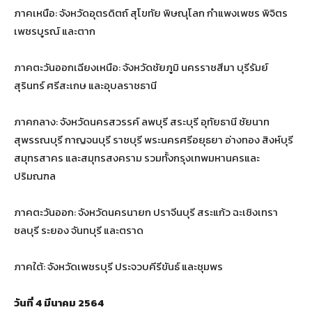
ภาคเหนือ: จังหวัดอุตรดิตถ์ สุโขทัย พิษณุโลก กำแพงเพชร พิจิตร
เพชรบูรณ์ และตาก
ภาคตะวันออกเฉียงเหนือ: จังหวัดชัยภูมิ นครราชสีมา บุรีรัมย์
สุรินทร์ ศรีสะเกษ และอุบลราชธานี
ภาคกลาง: จังหวัดนครสวรรค์ ลพบุรี สระบุรี อุทัยธานี ชัยนาท
สุพรรณบุรี กาญจนบุรี ราชบุรี พระนครศรีอยุธยา อ่างทอง สิงห์บุรี
สมุทรสาคร และสมุทรสงคราม รวมทั้งกรุงเทพมหานครและ
ปริมณฑล
ภาคตะวันออก: จังหวัดนครนายก ปราจีนบุรี สระแก้ว ฉะเชิงเทรา
ชลบุรี ระยอง จันทบุรี และตราด
ภาคใต้: จังหวัดเพชรบุรี ประจวบคีรีขันธ์ และชุมพร
วันที่ 4 มีนาคม 2564