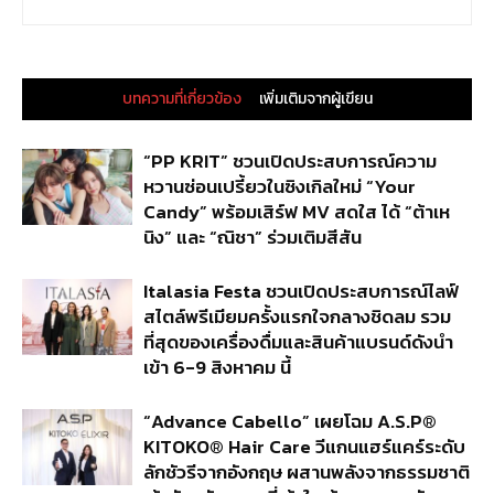
บทความที่เกี่ยวข้อง
เพิ่มเติมจากผู้เขียน
“PP KRIT” ชวนเปิดประสบการณ์ความ
หวานซ่อนเปรี้ยวในซิงเกิลใหม่ “Your
Candy” พร้อมเสิร์ฟ MV สดใส ได้ “ต้าเห
นิง” และ “ณิชา” ร่วมเติมสีสัน
Italasia Festa ชวนเปิดประสบการณ์ไลฟ์
สไตล์พรีเมียมครั้งแรกใจกลางชิดลม รวม
ที่สุดของเครื่องดื่มและสินค้าแบรนด์ดังนำ
เข้า 6-9 สิงหาคม นี้
“Advance Cabello” เผยโฉม A.S.P®
KITOKO® Hair Care วีแกนแฮร์แคร์ระดับ
ลักชัวรีจากอังกฤษ ผสานพลังจากธรรมชาติ