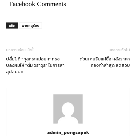
Facebook Comments
แท็ก
พายุฤดูร้อน
บทความก่อนหน้านี้
บทความถัดไป
ปลื้มปิติ “ทูลกระหม่อมฯ” ทรง
ด่วน! คนรีบแห่ซื้อ หลังราคา
ปลงผมให้ “ตั้ม วราวุธ” ในการลา
ทองคำล่าสุด ลดฮวบ
อุปสมบท
admin_pongsapak