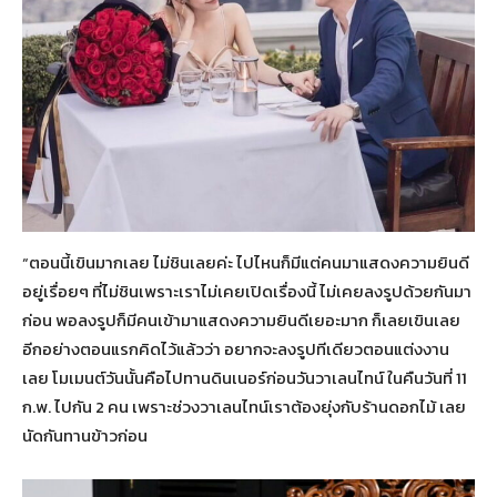
“ตอนนี้เขินมากเลย ไม่ชินเลยค่ะ ไปไหนก็มีแต่คนมาแสดงความยินดี
อยู่เรื่อยๆ ที่ไม่ชินเพราะเราไม่เคยเปิดเรื่องนี้ ไม่เคยลงรูปด้วยกันมา
ก่อน พอลงรูปก็มีคนเข้ามาแสดงความยินดีเยอะมาก ก็เลยเขินเลย
อีกอย่างตอนแรกคิดไว้แล้วว่า อยากจะลงรูปทีเดียวตอนแต่งงาน
เลย โมเมนต์วันนั้นคือไปทานดินเนอร์ก่อนวันวาเลนไทน์ ในคืนวันที่ 11
ก.พ. ไปกัน 2 คน เพราะช่วงวาเลนไทน์เราต้องยุ่งกับร้านดอกไม้ เลย
นัดกันทานข้าวก่อน