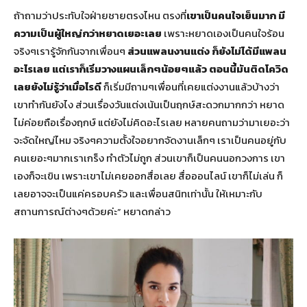
ถ้าถามว่าประทับใจฝ่ายชายตรงไหน ตรงที่
เขาเป็นคนใจเย็นมาก มี
ความเป็นผู้ใหญ่กว่าหยาดเยอะเลย
เพราะหยาดเองเป็นคนใจร้อน
จริงๆเรารู้จักกันจากเพื่อนๆ
ส่วนแพลนงานแต่ง ก็ยังไม่ได้มีแพลน
อะไรเลย แต่เราก็เริ่มวางแผนเล็กๆน้อยๆแล้ว ตอนนี้มันติดโควิด
เลยยังไม่รู้ว่าเมื่อไรดี
ก็เริ่มมีถามๆเพื่อนที่เคยแต่งงานแล้วบ้างว่า
เขาทำกันยังไง ส่วนเรื่องวันแต่งเน้นเป็นฤกษ์สะดวกมากกว่า หยาด
ไม่ค่อยถือเรื่องฤกษ์ แต่ยังไม่คิดอะไรเลย หลายคนถามว่ามาเยอะว่า
จะจัดใหญ่ไหม จริงๆความตั้งใจอยากจัดงานเล็กๆ เราเป็นคนอยู่กับ
คนเยอะๆมากเราเกร็ง ทำตัวไม่ถูก ส่วนเขาก็เป็นคนนอกวงการ เขา
เองก็จะเขิน เพราะเขาไม่เคยออกสื่อเลย สื่อออนไลน์ เขาก็ไม่เล่น ก็
เลยอาจจะเป็นแค่ครอบครัว และเพื่อนสนิทเท่านั้น ให้เหมาะกับ
สถานการณ์ต่างๆด้วยค่ะ” หยาดกล่าว