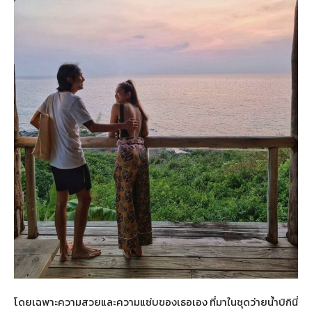
โดยเฉพาะความสวยและความแซ่บของเธอเอง ที่มาในชุดว่ายน้ำบิกินี่