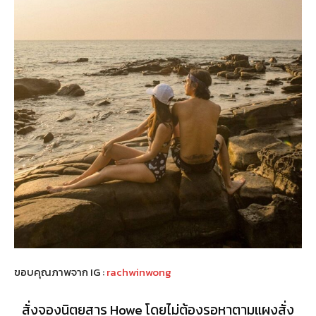
ขอบคุณภาพจาก IG :
rachwinwong
สั่งจองนิตยสาร Howe โดยไม่ต้องรอหาตามแผงสั่ง