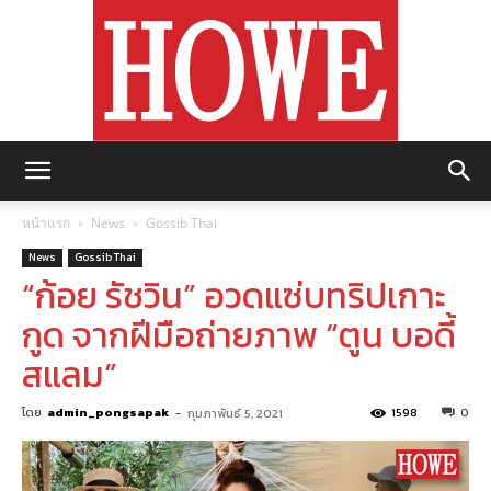
https://howemagazine.com/
หน้าแรก
News
Gossib Thai
News
Gossib Thai
“ก้อย รัชวิน” อวดแซ่บทริปเกาะ
กูด จากฝีมือถ่ายภาพ “ตูน บอดี้
สแลม”
โดย
admin_pongsapak
-
1598
0
กุมภาพันธ์ 5, 2021