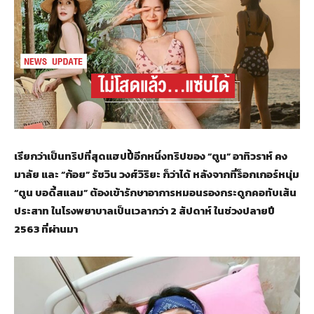
เรียกว่าเป็นทริปที่สุดแฮปปี้อีกหนึ่งทริปของ “ตูน” อาทิวราห์ คง
มาลัย และ “ก้อย” รัชวิน วงศ์วิริยะ ก็ว่าได้ หลังจากที่ร็อกเกอร์หนุ่ม
“ตูน บอดี้สแลม” ต้องเข้ารักษาอาการหมอนรองกระดูกคอทับเส้น
ประสาท ในโรงพยาบาลเป็นเวลากว่า 2 สัปดาห์ ในช่วงปลายปี
2563 ที่ผ่านมา