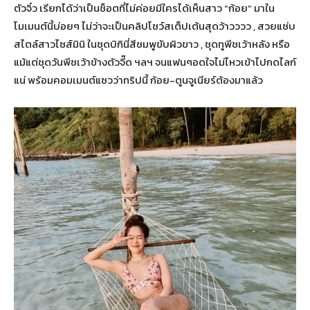
ตัวจิ๋ว เรียกได้ว่าเป็นช็อตที่ไม่ค่อยมีใครได้เห็นสาว “ก้อย” มาใน
โมเมนต์นี้บ่อยๆ ไม่ว่าจะเป็นคลิปโชว์สเต็ปเต้นสุดว้าวววว , สวยแซ่บ
สไตล์สาวไซส์มินิ ในชุดบิกินี่สีชมพูขับผิวขาว , ชุดทูพีชเว้าหลัง หรือ
แม้แต่ชุดวันพีชเว้าข้างตัวจี๊ด ฯลฯ จนแฟนๆอดใจไม่ไหวเข้าไปกดไลก์
แน่ พร้อมคอมเมนต์แซวว่าทริปนี้ ก้อย-ตูนจูเนียร์ต้องมาแล้ว