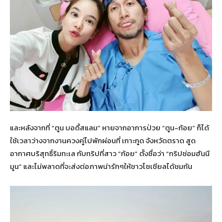
และหลังจากที่ “ตูน บอดี้สแลม” หายจากอาการป่วย “ตูน-ก้อย” ก็ได้
ใช้เวลาว่างจากงานควงคู่ไปพักผ่อนที่ เกาะกูด จังหวัดตราด สูด
อากาศบริสุทธิ์ริมทะเล กับทริปที่สาว “ก้อย” ตั้งชื่อว่า “ทริปซ่อมฮันนี
มูน” และไม่พลาดที่จะส่งต่อภาพน่ารักๆให้ชาวโซเชียลได้ชมกัน