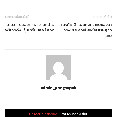
บทความก่อนหน้านี้
บทความถัดไป
“วาววา” ปล่อยภาพหวานคล้าย
“แบงก์ชาติ” เผยผลกระทบของโค
พรีเวดดิ้ง…ลุ้นเตรียมสละโสด?
วิด-19 ระลอกใหม่ต่อเศรษฐกิจ
ไทย
admin_pongsapak
บทความที่เกี่ยวข้อง
เพิ่มเติมจากผู้เขียน