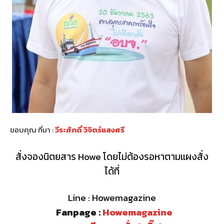
ขอบคุณ ที่มา :
วีระศักดิ์ วิจิตร์แสงศรี
สั่งจองนิตยสาร Howe โดยไม่ต้องรอหาตามแผงสั่ง
ได้ที่
Line : Howemagazine
Fanpage :
Howemagazine