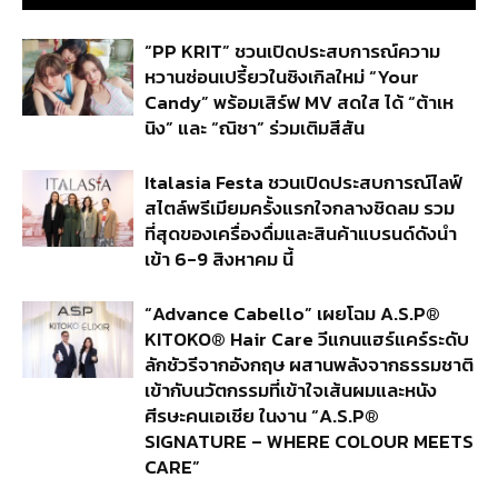
“PP KRIT” ชวนเปิดประสบการณ์ความ
หวานซ่อนเปรี้ยวในซิงเกิลใหม่ “Your
Candy” พร้อมเสิร์ฟ MV สดใส ได้ “ต้าเห
นิง” และ “ณิชา” ร่วมเติมสีสัน
Italasia Festa ชวนเปิดประสบการณ์ไลฟ์
สไตล์พรีเมียมครั้งแรกใจกลางชิดลม รวม
ที่สุดของเครื่องดื่มและสินค้าแบรนด์ดังนำ
เข้า 6-9 สิงหาคม นี้
“Advance Cabello” เผยโฉม A.S.P®
KITOKO® Hair Care วีแกนแฮร์แคร์ระดับ
ลักชัวรีจากอังกฤษ ผสานพลังจากธรรมชาติ
เข้ากับนวัตกรรมที่เข้าใจเส้นผมและหนัง
ศีรษะคนเอเชีย ในงาน “A.S.P®
SIGNATURE – WHERE COLOUR MEETS
CARE”