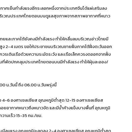
ากาศเย็นกำลังแรงอีกระลอกหนึ่งจากประเทศจีนได้แผ่เสริมลง
บริเวณประเทศไทยตอนบนดูแลสุขภาพจากสภาพอากาศที่หนาว
ไทยและภาคใต้ยังคงมีกำลังแรง ทำให้คลื่นลมบริเวณอ่าวไทยมี
นสูง 2-4 เมตร ขอให้ประชาชนบริเวณชายฝั่งภาคใต้ฝั่งตะวันออก
ือควรเดินเรือด้วยความระมัดระวัง และเรือเล็กควรงดออกจากฝั่ง
นี้ลมที่พัดปกคลุมประเทศไทยตอนบนมีกำลังแรง ทำให้ฝุ่นละออง/
วันนี้ ถึง 06.00 น.วันพรุ่งนี้
 4-6 องศาเซลเซียส อุณหภูมิต่ำสุด 12-15 องศาเซลเซียส
ยอากาศหนาวถึงหนาวจัด และมีน้ำค้างแข็งบางพื้นที่ อุณหภูมิ
ความเร็ว 15-35 กม./ชม.
บมีลมแรง อุณหภูมิจะลดลง 2-4 องศาเซลเซียส อุณหภูมิต่ำสุด