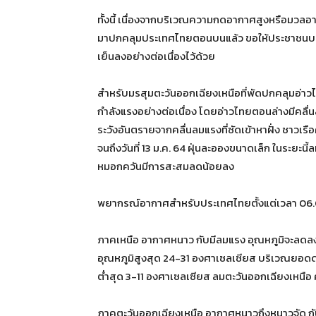
ทั้งนี้ เนื่องจากบริเวณความกดอากาศสูงหรือมวลอ
มาปกคลุมประเทศไทยตอนบนแล้ว ขอให้ประชาชน
เย็นลงอย่างต่อเนื่องไว้ด้วย
สำหรับมรสุมตะวันออกเฉียงเหนือที่พัดปกคลุมอ่าว
กำลังแรงอย่างต่อเนื่อง โดยอ่าวไทยตอนล่างมีคลื่
ระวังอันตรายจากคลื่นลมแรงที่ซัดเข้าหาฝั่ง ชาวเร
จนถึงวันที่ 13 ม.ค. 64 ฝุ่นละอองขนาดเล็ก ในระยะ
หมอกควันมีการสะสมลดน้อยลง
พยากรณ์อากาศสำหรับประเทศไทยตั้งแต่เวลา 06.00 น.
ภาคเหนือ อากาศหนาว กับมีลมแรง อุณหภูมิจะลดลง
อุณหภูมิสูงสุด 24-31 องศาเซลเซียส บริเวณยอดดอ
ต่ำสุด 3-11 องศาเซลเซียส ลมตะวันออกเฉียงเหนือ 
ภาคตะวันออกเฉียงเหนือ อากาศหนาวถึงหนาวจัด กั