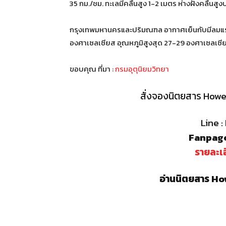
35 กม./ชม. ทะเลมีคลื่นสูง 1-2 เมตร ห่างฝั่งคลื่นส
กรุงเทพมหานครและปริมณฑล อากาศเย็นกับมีลมแรง
องศาเซลเซียส อุณหภูมิสูงสุด 27-29 องศาเซลเซีย
ขอบคุณ ที่มา :
กรมอุตุนิยมวิทยา
สั่งจองนิตยสาร Howe 
Line 
Fanpage
รายละเอ
อ่านนิตยสาร How