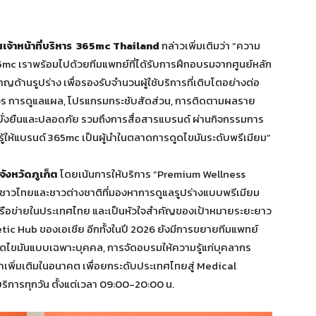
เจ้าหน้าที่บริหาร
365mc Thailand
กล่าวเพิ่มเติมว่า “ความ
c เราพร้อมไปด้วยทีมแพทย์ที่ได้รับการฝึกอบรมจากศูนย์หลัก
ด้านรูปร่าง เพื่อรองรับจำนวนผู้ใช้บริการที่เติบโตอย่างต่อ
บวงจร การดูแลแผล, โปรแกรมกระชับสัดส่วน, การติดตามผลราย
ยั่งยืนและปลอดภัย รวมถึงการสื่อสารแบรนด์ ผ่านกิจกรรมการ
รู้ให้แบรนด์ 365mc เป็นผู้นำในตลาดการดูดไขมันระดับพรีเมียม”
่จังหวัดภูเก็ต
โดยเน้นการให้บริการ “Premium Wellness
าชาวไทยและชาวต่างชาติที่มองหาการดูแลรูปร่างแบบพรีเมียม
ครือข่ายในประเทศไทย และเป็นหัวใจสำคัญของเป้าหมายระยะยาว
ic Hub ของเอเชีย อีกทั้งในปี 2026 ยังมีการขยายทีมแพทย์
ูดไขมันแบบเฉพาะบุคคล, การจัดอบรมให้ความรู้แก่บุคลากร
ิ่มเติมในอนาคต เพื่อยกระดับประเทศไทยสู่ Medical
ิการทุกวัน ตั้งแต่เวลา 09:00-20:00 น.