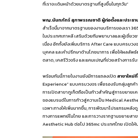
ที่เราจะเดินหน้าด้วยมาตรฐานที่สูงขึ้นในทุกวัน”
พญ.นันทภัทร์ สุภาพรรณชาติ ผู้ก่อตั้งและประธาน
สำเร็จนี้มาจากมาตรฐานของงานบริการของเรา 365m
ในประเทศเกาหลี เสริมด้วยทีมพยาบาลและผู้เชี่ยวชาญ
เนื่อง อีกทั้งยังเพิ่มบริการ After Care แบบคร
บุคคล และคำปรึกษาด้านโภชนาการ เพื่อให้ผลลัพธ์
ตลาด, เคสรีวิวจริง และแคมเปญที่ช่วยสร้างการรับ
พร้อมกันนี้ภายในงานยังมีการแถลงเปิด
สาขาใหม่ที
Experience” แบบครบวงจร เพื่อรองรับกลุ่มลูกค้
การเปิดสาขาภูเก็ตถือเป็นก้าวสำคัญสู่การขยายเ
ของแบรนด์ในการก้าวสู่ความเป็น Medical Aesthet
เฉพาะทางให้เพิ่มมากขึ้น, การพัฒนาโปรแกรมหลังด
ทางการแพทย์ในไทย และการวางรากฐานขยายสาขาเพ
Aesthetic Hub ต่อไป 365mc ประเทศไทย เปิดให้บร