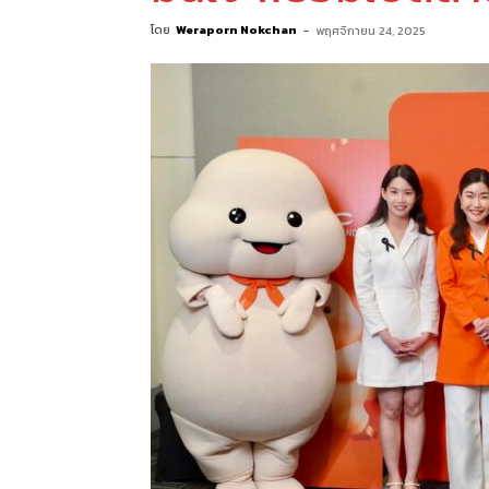
โดย
Weraporn Nokchan
-
พฤศจิกายน 24, 2025