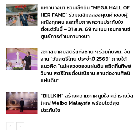
เมกาบางนา ชวนเช็กอิน “MEGA HALL OF
HER FAME” ร่วมเฉลิมฉลองคุณค่าของผู้
หญิงทุกคน และเก็บภาพความประทับใจ
ตั้งแต่วันนี้ – 31 ส.ค. 69 ณ เมน เอนทรานซ์
ศูนย์การค้าเมกาบางนา
สภาสมาคมสตรีแห่งชาติ ฯ ร่วมกับพม. จัด
งาน “วันสตรีไทย ประจำปี 2569” ภายใต้
แนวคิด “แม่หลวงของแผ่นดิน สถิตถิ่นทิพย์
วิมาน สตรีไทยตั้งปณิธาน สานต่องานศิลป์
แผ่นดิน”
“BILLKIN” สร้างความภาคภูมิใจ คว้ารางวัล
ใหญ่ Weibo Malaysia พร้อมโชว์สุด
ประทับใจ