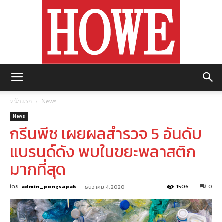
https://howemagazine.com/
หน้าแรก
News
News
กรีนพีช เผยผลสำรวจ 5 อันดับ
แบรนด์ดัง พบในขยะพลาสติก
มากที่สุด
โดย
admin_pongsapak
-
1506
0
ธันวาคม 4, 2020