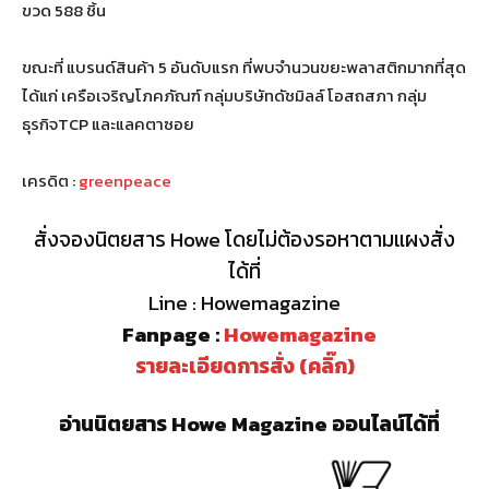
ขวด 588 ชิ้น
ขณะที่ แบรนด์สินค้า 5 อันดับแรก ที่พบจำนวนขยะพลาสติกมากที่สุด
ได้แก่ เครือเจริญโภคภัณฑ์ กลุ่มบริษัทดัชมิลล์ โอสถสภา กลุ่ม
ธุรกิจTCP และแลคตาซอย
เครดิต :
greenpeace
สั่งจองนิตยสาร Howe โดยไม่ต้องรอหาตามแผงสั่ง
ได้ที่
Line : Howemagazine
Fanpage :
Howemagazine
รายละเอียดการสั่ง (คลิ๊ก)
อ่านนิตยสาร Howe Magazine ออนไลน์ได้ที่