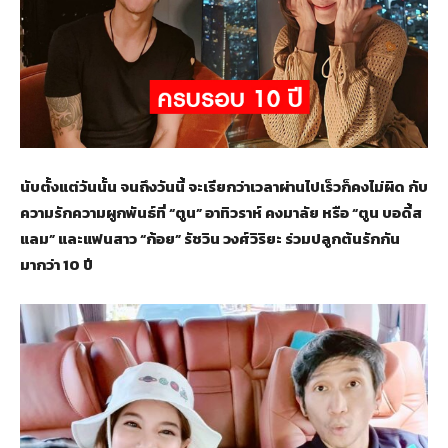
นับตั้งแต่วันนั้น จนถึงวันนี้ จะเรียกว่าเวลาผ่านไปเร็วก็คงไม่ผิด กับ
ความรักความผูกพันธ์ที่ “ตูน” อาทิวราห์ คงมาลัย หรือ “ตูน บอดี้ส
แลม” และแฟนสาว “ก้อย” รัชวิน วงศ์วิริยะ ร่วมปลูกต้นรักกัน
มากว่า 10 ปี