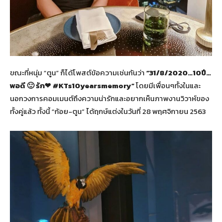
ขณะที่หนุ่ม “ตูน” ก็ได้โพสต์ข้อความเช่นกันว่า
“31/8/2020…10ปี…
พอดี 🙂 รัก❤ #KTs10yearsmemory”
โดยมีเพื่อนๆทั้งในและ
นอกวงการคอมเมนต์ถึงความน่ารักและอยากเห็นภาพงานวิวาห์ของ
ทั้งคู่แล้ว ทั้งนี้ “ก้อย-ตูน” ได้ฤกษ์แต่งในวันที่ 28 พฤศจิกายน 2563