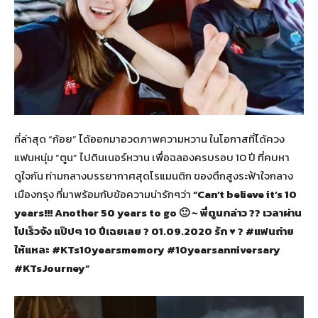
ที่ล่าสุด “ก้อย” ได้ออกมาอวดภาพความหวาน ในโอกาสที่ได้ควง
แฟนหนุ่ม “ตูน” ไปดินเนอร์หวาน เพื่อฉลองครบรอบ 10 ปี ที่คบหา
ดูใจกัน ท่ามกลางบรรยากาศสุดโรแมนติก ของตึกสูงระฟ้าใจกลาง
เมืองกรุง ที่มาพร้อมกับข้อความน่ารักๆว่า
“Can’t believe it’s 10
years!!! Another 50 years to go 🙂 ~ พี่ตูนกล่าว ?? เวลาผ่าน
ไปเร็วจัง แป๊ปๆ 10 ปีเฉยเลย ? 01.09.2020 รัก ♥️ ? #แฟนถ่าย
ให้แหละ #KTs10yearsmemory #10yearsanniversary
#KTsJourney”