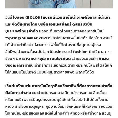
วันนี้
โบลอน (BOLON)
แบรนด์แว่นตาชั้นนำจากฝรั่งเศส ที่นำเข้า
และจัดจำหน่ายโดย บริษัท เอสเอสซีลอร์ ดิสทริบิวชั่น
(ประเทศไทย) จํากัด
ขอจัดเต็มอวดโฉมแว่นตาคอลเลกชันใหม่
“Spring/Summer
2020”
เอาใจเหล่าแฟชั่นนิสต้าเมืองไทย งานนี้
ได้เจ้าแม่ตัวท็อปแห่งวงการแฟชั่นที่ติดโผรายชื่อบุคคลผู้ทรง
อิทธิพลด้านแฟชั่นระดับโลก (Business of Fashion: BoF) มาสด ๆ
ร้อน ๆ อย่าง
ญาญ่า-อุรัสยา สเปอร์บันด์
เจ้าของแฮชแท็ก
#แว่น
ของญาญ่า
มาแนะนำทริคการเลือกแว่นตาที่เหมาะกับไลฟ์สไตล์ให้เก๋
ไก๋กันแบบไม่มีเอาต์ แบบนี้หนุ่มสาวสายแฟจะพลาดได้ไง!
เริ่มต้นด้วยแว่นตาเอาใจนักธุรกิจหรืออาชีพที่ต้องการความน่าเชื่อ
ถือในการทำงาน
แนะนำแว่นทรงคลาสสิกอย่างทรงกลม สี่เหลี่ยม
หรือกลมรี เพราะเป็นรูปทรงแบบยูนิเซ็กส์ที่สวมใส่ได้ไม่ติดทั้งชาย
หญิง ถ้าต้องการดูหรูหราภูมิฐานขึ้นมาอีกหน่อย ก็ให้เลือกกรอบแว่น
ไทเทเนียมหรือสแตนเลสสตีลในโทนสีดำ
สีทอง หรือสีน้ำตาล ส่วนผู้