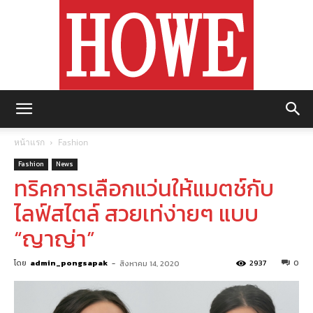
https://howemagazine.com/
หน้าแรก
Fashion
Fashion
News
ทริคการเลือกแว่นให้แมตช์กับ
ไลฟ์สไตล์ สวยเท่ง่ายๆ แบบ
“ญาญ่า”
โดย
admin_pongsapak
-
2937
0
สิงหาคม 14, 2020