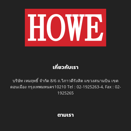
เกี่ยวกับเรา
บริษัท เหมฤทธิ์ จำกัด 8/6 ถ.วิภาวดีรังสิต แขวงสนามบิน เขต
ดอนเมือง กรุงเทพมหนคร10210 Tel : 02-1925263-4, Fax : 02-
1925265
ตามเรา