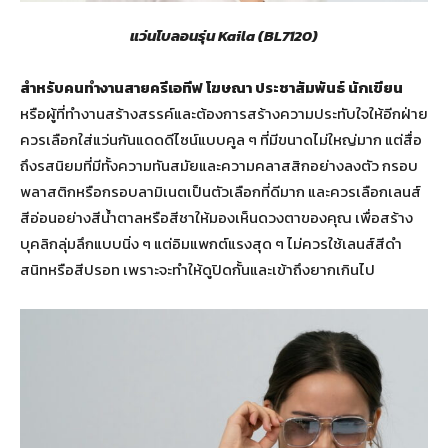
แว่นโบลอนรุ่น
Kaila (BL
7120)
สำหรับคนทำงานสายครีเอทีฟ โฆษณา ประชาสัมพันธ์ นักเขียน
หรือผู้ที่ทำงานสร้างสรรค์และต้องการสร้างความประทับใจให้อีกฝ่าย
ควรเลือกใส่แว่นกันแดดดีไซน์แบบคูล ๆ ที่มีขนาดไม่ใหญ่มาก แต่สื่อ
ถึงรสนิยมที่มีทั้งความทันสมัยและความคลาสสิกอย่างลงตัว กรอบ
พลาสติกหรือกรอบลามิเนตเป็นตัวเลือกที่ดีมาก และควรเลือกเลนส์
สีอ่อนอย่างสีน้ำตาลหรือสีชาให้มองเห็นดวงตาของคุณ เพื่อสร้าง
บุคลิกลุ่มลึกแบบนิ่ง ๆ แต่อิมแพกต์แรงสุด ๆ ไม่ควรใช้เลนส์สีดำ
สนิทหรือสีปรอท เพราะจะทำให้ดูปิดกั้นและเข้าถึงยากเกินไป