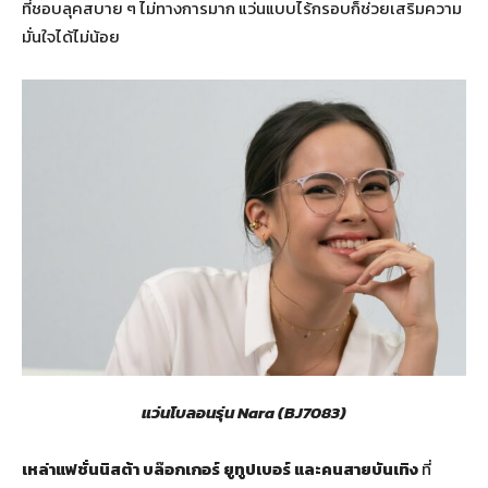
ที่ชอบลุคสบาย ๆ ไม่ทางการมาก แว่นแบบไร้กรอบก็ช่วยเสริมความ
มั่นใจได้ไม่น้อย
แว่นโบลอนรุ่น
Nara (BJ7083)
เหล่าแฟชั่นนิสต้า บล๊อกเกอร์ ยูทูปเบอร์ และคนสายบันเทิง
ที่