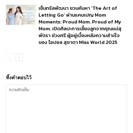
เซ็นทรัลพัฒนา ชวนค้นหา ‘The Art of
Letting Go’ ผ่านแคมเปญ Mom
Moments: Proud Mom. Proud of My
Mom. เปิดศิลปะการเลี้ยงลูกจากคุณแม่สุ
พัตรา ช่วงศรี ผู้อยู่เบื้องหลังความสำเร็จ
ของ โอปอล สุชาตา Miss World 2025
ทิ้งคำตอบไว้