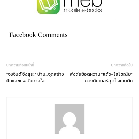
Facebook Comments
บทความก่อนหน้านี้
บทความถัดไป
“จงจินต์ จึงสุระ” บ้าน…จุดสร้าง
ส่งต่อช็อตหวาน “แต้ว-ไฮโซณัย”
ฝันและแรงบันดาลใจ
ควงดินเนอร์สุดโรแมนติก