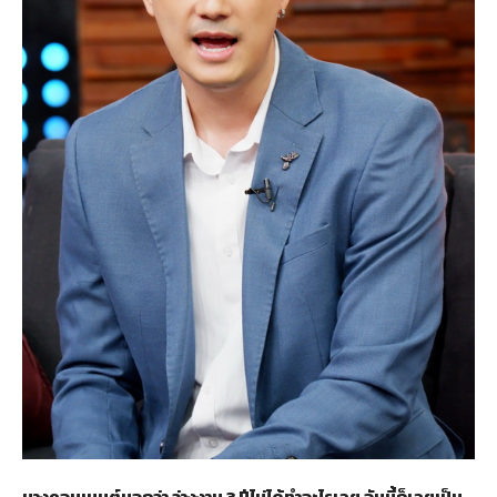
บางคอมเมนต์บอกว่า ว่างงาน 3 ปีไม่ได้ทำอะไรเลย อันนี้ก็เลยเป็น