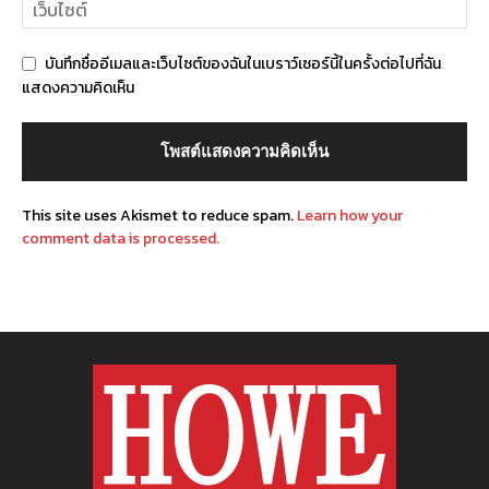
บันทึกชื่ออีเมลและเว็บไซต์ของฉันในเบราว์เซอร์นี้ในครั้งต่อไปที่ฉัน
แสดงความคิดเห็น
This site uses Akismet to reduce spam.
Learn how your
comment data is processed.