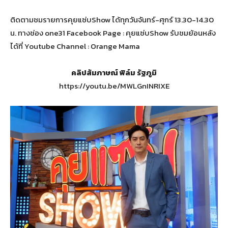
ติดตามชมรายการคุยแซ่บShow ได้ทุกวันจันทร์-ศุกร์ 13.30-14.30
น. ทางช่อง one31 Facebook Page : คุยแซ่บShow รับชมย้อนหลัง
ได้ที่ Youtube Channel : Orange Mama
คลิปสัมภาษณ์ ฟิล์ม รัฐภูมิ
https://youtu.be/MWLGnINRIXE