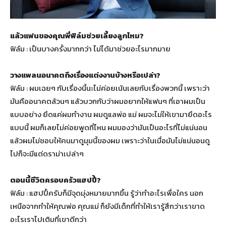
แล้วแฟนของคุณพี่ฟิล์มช่วยเลี้ยงลูกไหม?
ฟิล์ม : เป็นบางครั้งมากกว่า ไม่ได้มาช่วยอะไรมากมาย
วางแพลนอนาคตถึงเรื่องแต่งงานบ้างหรือเปล่า?
ฟิล์ม : ผมเฉยๆ กับเรื่องนี้นะไม่ค่อยเน้นเลยกับเรื่องพวกนี้ เพราะว่า
มันคืออนาคตล้วนๆ แล้วบวกกับว่าผมอยากให้แฟนๆ ที่เอาผมเป็น
แบบอย่าง ยึดแค่ผมทำงาน ผมดูแลพ่อ แม่ ผมจะไม่ให้เขามายึดอะไร
แบบนี้ ผมก็เลยไม่ค่อยพูดที่ไหน ผมมองว่ามันเป็นอะไรที่ไม่แน่นอน
แล้วผมไม่ชอบให้คนมาดูมุมนี้ของผม เพราะว่าในเมื่อมันไม่แน่นอนดู
ไปก็จะมีแต่ดราม่าเปล่าๆ
ตอนนี้ชีวิตครอบครัวแฮปปี้?
ฟิล์ม : แฮปปี้ครับก็มีจุดมุ่งหมายมากขึ้น รู้ว่าทำอะไรเพื่อใคร นอก
เหนือจากทำให้คุณพ่อ คุณแม่ ก็ยังมีเด็กที่ทำให้เรารู้สึกว่าเราขาด
อะไรเราไปเติมที่เขาดีกว่า