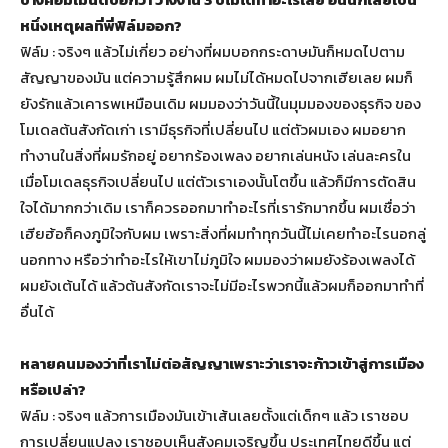
หนึ่งเหตุผลที่พี่ฟิล์มออก?
ฟิล์ม : จริงๆ แล้วไม่เกี่ยว อย่างที่ผมบอกกระดาษมันก็หมดไปตาม
สัญญาของมัน แต่ความรู้สึกผม ผมไม่ได้หมดไปจากเฮียเลย ผมก็
ยังรักแล้วเคารพเหมือนเดิม ผมมองว่าวันนี้ในมุมมองของธุรกิจ ของ
โมเดลต้นสังกัดเก่า เรามีธุรกิจที่เปลี่ยนไป แต่ตัวผมเอง ผมอยาก
ทำงานในสิ่งที่ผมรักอยู่ อยากร้องเพลง อยากเล่นหนัง เล่นละครใน
เมื่อโมเดลธุรกิจเปลี่ยนไป แต่ตัวเราเองนั้นโตขึ้น แล้วก็มีการตัดสิน
ใจได้มากกว่าเดิม เราก็ควรออกมาทำอะไรที่เรารักมากขึ้น ผมเชื่อว่า
เฮียฮ้อก็คงภูมิใจกับผม เพราะสิ่งที่ผมทำทุกวันนี้ไม่เคยทำอะไรนอกลู่
นอกทาง หรือว่าทำอะไรให้เขาไม่ภูมิใจ ผมมองว่าผมยังร้องเพลงได้
ผมยังเต้นได้ แล้วต้นสังกัดเราจะไม่มีอะไรพวกนี้แล้วผมก็ออกมาทำที่
อื่นได้
หลายคนมองว่าที่เราไม่ต่อสัญญาเพราะว่าเราจะก้าวเข้าสู่การเมือง
หรือเปล่า?
ฟิล์ม : จริงๆ แล้วการเมืองมันเข้าเส้นเลยตั้งแต่เด็กๆ แล้ว เราชอบ
การเปลี่ยนแปลง เราชอบเห็นสังคมเจริญขึ้น ประเทศไทยดีขึ้น แต่