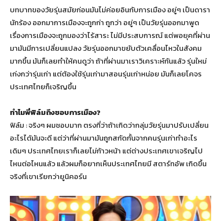
บทบาทของวัยรุ่นสมัยก่อนมันไม่ค่อยอินกับการเมือง อยู่ๆ เป็นดารา
นักร้อง ออกมาการเมืองจะถูกก่า ถูกว่า อยู่ๆ เป็นวัยรุ่นออกมาพูด
เรื่องการเมืองจะถูกมองว่าไร้สาระ ไม่มีประสบการณ์ แต่พอยุคที่ผ่าน
มามันมีการเปลี่ยนแปลง วัยรุ่นออกมาขยับตัวเคลื่อนไหวในสังคม
มากขึ้น มันก็เลยทำให้คนดูว่า ถ้าที่ผ่านมาเราวิเคราะห์กันแล้ว รุ่นใหม่
เก่งกว่ารุ่นเก่า แต่ต้องใช้รุ่นเก่ามาสอนรุ่นเก่าหน่อย มันก็เลยโคจร
ประเทศไทยก็เจริญขึ้น
ทำไมพี่ฟิล์มถึงชอบการเมือง?
ฟิล์ม : จริงๆ ผมชอบมาก ตรงที่ว่าถ้าเกิดว่ากลุ่มวัยรุ่นมาปรับเปลี่ยน
อะไรได้มันจะดี แต่ว่าที่ผ่านมามันถูกสกัดกั้นจากคนรุ่นเก่าทำอะไร
เดิมๆ ประเทศไทยเราก็เลยไม่ก้าวหน้า แต่ต่างประเทศเขาเจริญไป
ไหนต่อไหนแล้ว แล้วผมก็อยากเห็นประเทศไทยมี สตาร์ทอัพ เกิดขึ้น
จริงที่เขาเรียกว่ายูนิคอร์น