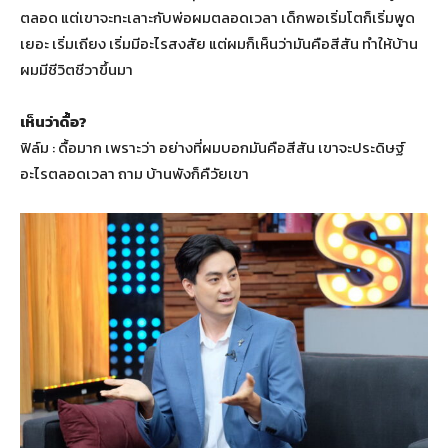
ตลอด แต่เขาจะทะเลาะกับพ่อผมตลอดเวลา เด็กพอเริ่มโตก็เริ่มพูด
เยอะ เริ่มเถียง เริ่มมีอะไรสงสัย แต่ผมก็เห็นว่ามันคือสีสัน ทำให้บ้าน
ผมมีชีวิตชีวาขึ้นมา
เห็นว่าดื้อ?
ฟิล์ม : ดื้อมาก เพราะว่า อย่างที่ผมบอกมันคือสีสัน เขาจะประดิษฐ์
อะไรตลอดเวลา ถาม บ้านพังก็คืวัยเขา