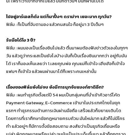
นะ เพราะว่าเขาก็จากไปแล้ว มันก็ดาวน์ๆ มันก็ผ่านไปได้
ไปอยู่อาร์เอสก็ดัง แต่ก็มาปึ้งๆ ดราม่าๆ เยอะมาก ทุกวัน?
ฟิล์ม : ก็เป็นที่จับตามอง แล้วคนสนใจ ก็อยู่มา 3 ปีเต็มๆ
รับมือได้ไง 3 ปี?
ฟิล์ม : ผมมองเป็นเรื่องชินไปแล้ว ตื่นมาผมต้องฟังข่าวตัวเองในทุกๆ
วัน แล้วดูว่ากระแสเป็นยังไงบ้าง มันก็เป็นเรื่องชินมากกว่า อยู่กับมัน
ได้ เราก็มองเห็นเลยว่า 1.เลยคุณพ่อ คุณแม่ก็เข้าใจ เฮียฮ้อก็เข้าใจ
แฟนๆ ก็เข้าใจ แล้วผมผ่านมาได้ก็เพราะคนเหล่านั้น
เรื่องของฟิล์มยังไม่จบ ยังมีการบุกจับแบงก์ชาติอีก?
ฟิล์ม : ผมทำธุรกิจตั้งแต่ปี 54 ผมเป็นกลุ่มคนที่นำเข้าคิวอาร์โค้ด
Payment Gateway, E-Commerce เข้ามาในประเทศไทยในยุค
แรกๆ ทำธุรกรรมด้านการเงินผ่านมือถือ เสร็จแล้วก็ขยายเติบโต
โดยการที่เราศึกษาข้อกฎหมายครบถ้วน มันใหม่มาก แล้วก็ไม่มีใคร
ทำ แล้วอยู่ๆ ก็มีการตั้งข้อสอบถาม สงสัยว่าเป็นธุรกิจเถื่อนหรือ
เปล่า ผิดกฎหมายหรือเปล่า จนมันเป็นประเด็นขึ้นมา แล้วก็ถูกตรวจ