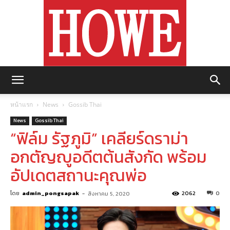
https://howemagazine.com/
หน้าแรก
News
Gossib Thai
News
Gossib Thai
“ฟิล์ม รัฐภูมิ” เคลียร์ดราม่า
อกตัญญูอดีตต้นสังกัด พร้อม
อัปเดตสถานะคุณพ่อ
โดย
admin_pongsapak
-
2062
0
สิงหาคม 5, 2020