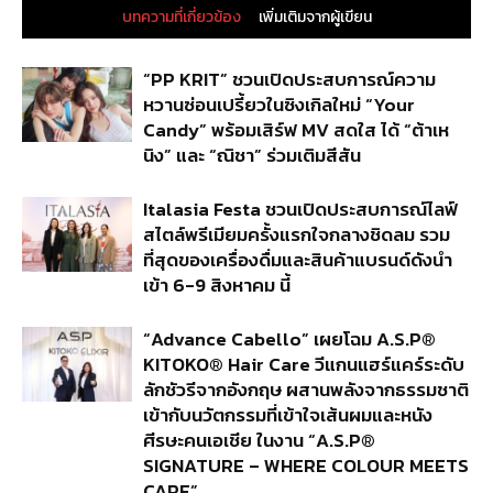
บทความที่เกี่ยวข้อง
เพิ่มเติมจากผู้เขียน
“PP KRIT” ชวนเปิดประสบการณ์ความ
หวานซ่อนเปรี้ยวในซิงเกิลใหม่ “Your
Candy” พร้อมเสิร์ฟ MV สดใส ได้ “ต้าเห
นิง” และ “ณิชา” ร่วมเติมสีสัน
Italasia Festa ชวนเปิดประสบการณ์ไลฟ์
สไตล์พรีเมียมครั้งแรกใจกลางชิดลม รวม
ที่สุดของเครื่องดื่มและสินค้าแบรนด์ดังนำ
เข้า 6-9 สิงหาคม นี้
“Advance Cabello” เผยโฉม A.S.P®
KITOKO® Hair Care วีแกนแฮร์แคร์ระดับ
ลักชัวรีจากอังกฤษ ผสานพลังจากธรรมชาติ
เข้ากับนวัตกรรมที่เข้าใจเส้นผมและหนัง
ศีรษะคนเอเชีย ในงาน “A.S.P®
SIGNATURE – WHERE COLOUR MEETS
CARE”