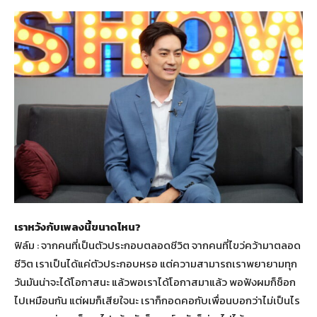
เราหวังกับเพลงนี้ขนาดไหน?
ฟิล์ม : จากคนที่เป็นตัวประกอบตลอดชีวิต จากคนที่ไขว่คว้ามาตลอด
ชีวิต เราเป็นได้แค่ตัวประกอบหรอ แต่ความสามารถเราพยายามทุก
วันมันน่าจะได้โอกาสนะ แล้วพอเราได้โอกาสมาแล้ว พอฟังผมก็ช็อก
ไปเหมือนกัน แต่ผมก็เสียใจนะ เราก็กอดคอกับเพื่อนบอกว่าไม่เป็นไร