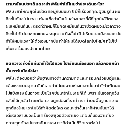
เรามาย้อนประเด็นดราม่า ฟิล์มจำได้ไหมว่าประเด็นอะไร?
ฟิล์ม : ถ้าใหญ่สุดในชีวิต ที่อยู่กับมันมา 3 ปีก็เรื่องที่คุณผู้ชมรู้กัน ผม
ถึงขั้นต้องไปบวช แต่ผมเชื่อว่ามันเป็นช่วงเวลาที่ดีที่สุดในชีวิตของ
ผมเหมือนกันนะ ตรงที่ว่าผมก็ไม่คิดเหมือนกันว่าชีวิตผมจะมีเวลาว่าง
ถึงขั้นได้ไปบวชทดแทนพระคุณแม่ ถึงขั้นได้ไปเรียนต่อเมืองนอก มัน
ทำให้ผมมีเวลาให้ตัวเองมากขึ้น ทำให้ผมได้เปิดโลกใบใหม่ๆ ที่ไม่ใช่
เห็นแต่รั้วของประเทศไทย
แต่กว่าจะถึงขั้นที่เราทำใจไปบวช ไปเรียนเมืองนอก แล้วก่อนหน้า
นั้นเรารับมือยังไง?
ฟิล์ม : ต้องบอกว่าพื้นฐานทางด้านความคิดและครอบครัวอบอุ่นและ
แข็งแรงแบบสุดๆ มันก็เลยทำให้ผมผ่านช่วงเวลานั้นมาได้ ถ้าเกิดผม
ไม่แข็งแรง มันอาจจะเป็นโรคซึมเศร้าไปเลยก็ได้ เพราะมันเจอทุกวัน
แล้วก็มีทุกวัน 1.เลยคือความถูกต้องที่เราทำ เราทำบนพื้นฐานความ
ถูกต้องไหม เราไม่ได้ทำผิดต่อใคร ดอเค ถ้างั้นเราก็ผ่านมันมาได้
เดี๋ยวเวลามันจะเป็นเครื่องพิสูจน์ตัวเราเอง แต่ผมก็มองว่าเดี๋ยว
ความถูกต้องมันจะกลับมาเอง เราก็ดำเนินชีวิตเราต่อไป