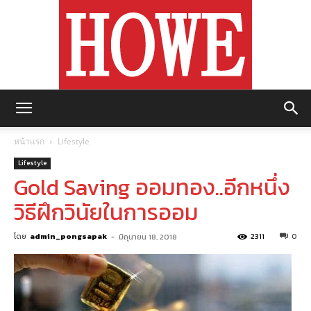
https://howemagazine.com/
หน้าแรก
Lifestyle
Lifestyle
Gold Saving ออมทอง..อีกหนึ่ง
วิธีฝึกวินัยในการออม
โดย
admin_pongsapak
-
2311
0
มิถุนายน 18, 2018