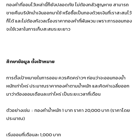
ทองคำที่ออมไว้เหล่านี้ก็ยังปลอดภัย ไม่ต้องกลัวสูญหาย สามารถ
ขายคืนบริษัทนำเงินออกมาใช้ หรือซื้อเป็นทองด้วยเงินที่เราสะสมไว้
ก็ได้ และไม่ต้องกังวลเรื่องราคาทองคำที่ผันผวน เพราะการออมทอง
จะใช้เวลาในการเก็บสะสมระยะยาว
ศึกษาข้อมูล ตั้งเป้าหมาย
การตั้งเป้าหมายในการออม ควรคิดคร่าวๆ ก่อนว่าจะออมทองน้ำ
หนักเท่าไหร่ ประมาณราคาทองคำตามน้ำหนัก และคิดค่าเฉลี่ยออก
มาว่าต้องออมเดือนละเท่าไหร่ เป็นระยะเวลากี่เดือน
ตัวอย่างเช่น : ทองคำน้ำหนัก 1 บาท ราคา 20,000 บาท (ราคาโดย
ประมาณ)
เริ่มออมที่เดือนละ 1,000 บาท