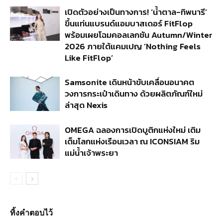
เปิดตัวอย่างเป็นทางการ! ‘น้ำตาล-ทิพนารี’
ขึ้นแท่นแบรนด์แอมบาสเดอร์ FitFlop
พร้อมเผยโฉมคอลเลกชัน Autumn/Winter
2026 ภายใต้แคมเปญ ‘Nothing Feels
Like FitFlop’
Samsonite เดินหน้าขับเคลื่อนอนาคต
วงการกระเป๋าเดินทาง ด้วยผลิตภัณฑ์ใหม่
ล่าสุด Nexis
OMEGA ฉลองการเปิดบูติกแห่งใหม่ เติม
เต็มโลกแห่งเรือนเวลา ณ ICONSIAM ริม
แม่น้ำเจ้าพระยา
ทิ้งคำตอบไว้