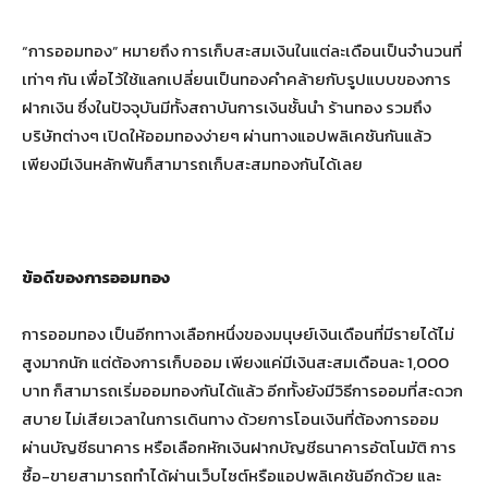
“การออมทอง” หมายถึง การเก็บสะสมเงินในแต่ละเดือนเป็นจำนวนที่
เท่าๆ กัน เพื่อไว้ใช้แลกเปลี่ยนเป็นทองคำคล้ายกับรูปแบบของการ
ฝากเงิน ซึ่งในปัจจุบันมีทั้งสถาบันการเงินชั้นนำ ร้านทอง รวมถึง
บริษัทต่างๆ เปิดให้ออมทองง่ายๆ ผ่านทางแอปพลิเคชันกันแล้ว
เพียงมีเงินหลักพันก็สามารถเก็บสะสมทองกันได้เลย
ข้อดีของการออมทอง
การออมทอง เป็นอีกทางเลือกหนึ่งของมนุษย์เงินเดือนที่มีรายได้ไม่
สูงมากนัก แต่ต้องการเก็บออม เพียงแค่มีเงินสะสมเดือนละ 1,000
บาท ก็สามารถเริ่มออมทองกันได้แล้ว อีกทั้งยังมีวิธีการออมที่สะดวก
สบาย ไม่เสียเวลาในการเดินทาง ด้วยการโอนเงินที่ต้องการออม
ผ่านบัญชีธนาคาร หรือเลือกหักเงินฝากบัญชีธนาคารอัตโนมัติ การ
ซื้อ-ขายสามารถทำได้ผ่านเว็บไซต์หรือแอปพลิเคชันอีกด้วย และ