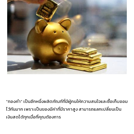
“ทองคำ” เป็นอีกหนึ่งผลิตภัณฑ์ที่มีผู้คนให้ความสนใจและซื้อเก็บออม
ไว้กันมาก เพราะเป็นของมีค่าที่มีราคาสูง สามารถแลกเปลี่ยนเป็น
เงินสดได้ทุกเมื่อที่คุณต้องการ