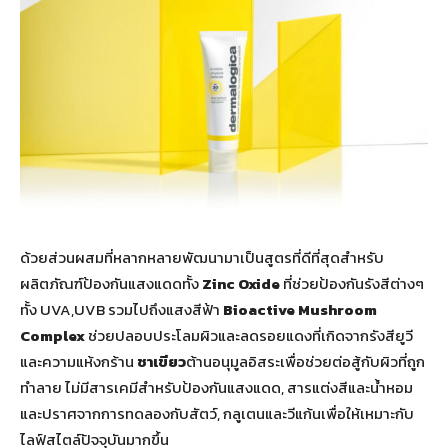
ด้วยส่วนผสมที่หลากหลายพัฒนามาเป็นสูตรที่ดีที่สุดสำหรับ
ผลิตภัณฑ์ป้องกันแสงแดดทั้ง
Zinc Oxide
ที่ช่วยป้องกันรังสีต่างๆ
ทั้ง UVA,UVB รวมไปถึงแสงสีฟ้า
Bioactive Mushroom
Complex
ช่วยปลอบประโลมผิวและลดรอยแดงที่เกิดจากรังสียูวี
และความแห้งกร้าน
ชาเขียว
ต้านอนุมูลอิสระเพื่อช่วยต่อสู้กับผิวที่ถูก
ทำลาย ไม่มีสารเคมีสำหรับป้องกันแสงแดด, สารแต่งสีและน้ำหอม
และปราศจากการทดลองกับสัตว์, กลูเตนและวีแก้นเพื่อให้เหมาะกับ
ไลฟ์สไตล์ปัจจุบันมากขึ้น