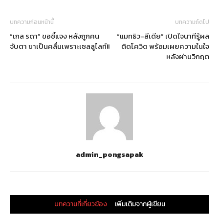
บทความก่อนหน้านี้
บทความถัดไป
“เกล รดา” ขอชี้แจง หลังถูกคน
“แมทธิว-ลีเดีย” เปิดใจนาทีรู้ผล
จับตา ขาเป็นคลื่นเพราะเซลลูไลท์!!
ติดโควิด พร้อมเผยความในใจ
หลังผ่านวิกฤต
admin_pongsapak
บทความที่เกี่ยวข้อง
เพิ่มเติมจากผู้เขียน