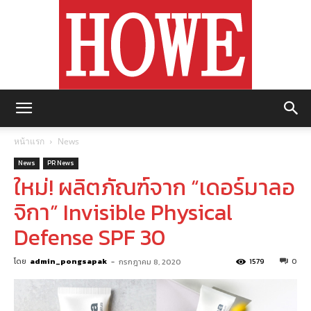
https://howemagazine.com/
หน้าแรก
News
News
PR News
ใหม่! ผลิตภัณฑ์จาก “เดอร์มาลอ
จิกา” Invisible Physical
Defense SPF 30
โดย
admin_pongsapak
-
1579
0
กรกฎาคม 8, 2020