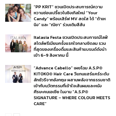
“PP KRIT” ชวนเปิดประสบการณ์ความ
หวานซ่อนเปรี้ยวในซิงเกิลใหม่ “Your
Candy” พร้อมเสิร์ฟ MV สดใส ได้ “ต้าเห
นิง” และ “ณิชา” ร่วมเติมสีสัน
Italasia Festa ชวนเปิดประสบการณ์ไลฟ์
สไตล์พรีเมียมครั้งแรกใจกลางชิดลม รวม
ที่สุดของเครื่องดื่มและสินค้าแบรนด์ดังนำ
เข้า 6-9 สิงหาคม นี้
“Advance Cabello” เผยโฉม A.S.P®
KITOKO® Hair Care วีแกนแฮร์แคร์ระดับ
ลักชัวรีจากอังกฤษ ผสานพลังจากธรรมชาติ
เข้ากับนวัตกรรมที่เข้าใจเส้นผมและหนัง
ศีรษะคนเอเชีย ในงาน “A.S.P®
SIGNATURE – WHERE COLOUR MEETS
CARE”