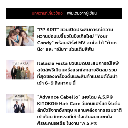
บทความที่เกี่ยวข้อง
เพิ่มเติมจากผู้เขียน
“PP KRIT” ชวนเปิดประสบการณ์ความ
หวานซ่อนเปรี้ยวในซิงเกิลใหม่ “Your
Candy” พร้อมเสิร์ฟ MV สดใส ได้ “ต้าเห
นิง” และ “ณิชา” ร่วมเติมสีสัน
Italasia Festa ชวนเปิดประสบการณ์ไลฟ์
สไตล์พรีเมียมครั้งแรกใจกลางชิดลม รวม
ที่สุดของเครื่องดื่มและสินค้าแบรนด์ดังนำ
เข้า 6-9 สิงหาคม นี้
“Advance Cabello” เผยโฉม A.S.P®
KITOKO® Hair Care วีแกนแฮร์แคร์ระดับ
ลักชัวรีจากอังกฤษ ผสานพลังจากธรรมชาติ
เข้ากับนวัตกรรมที่เข้าใจเส้นผมและหนัง
ศีรษะคนเอเชีย ในงาน “A.S.P®