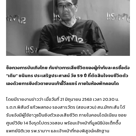
ช็อกวงการบันเทิงไทย กับข่าวการเสียชีวิตของผู้กำกับละครชื่อดัง
“เติม” ชนินทร ประเสริฐประศาสน์
วัย 59 ปี
ที่ตัดสินใจจบชีวิตตัว
เองด้วยการยิงตัวตายบนเก้าอี้วีลแชร์ ภายในห้องพักคอนโด
โดยมีรายงานข่าวว่า เมื่อวันที่ 21 มิถุนายน 2563 เวลา 20.30 น.
ร.ต.ท.พิสันต์ แก้วผลทอง รองสารวัตร (สอบสวน) สน.มักกะสัน ได้
รับแจ้งมีผู้ใช้อาวุธปืนยิงตัวเองเสียชีวิต ภายในคอนโดมิเนียม ซอย
ศูนย์วิจัย 14 จึงรุดไปตรวจสอบ พร้อมเจ้าหน้าที่มูลนิธิป่อเต็กตึ๊ง
แพทย์นิติเวช รพ.รามาฯ และเจ้าหน้าที่กองพิสูจน์หลักฐาน