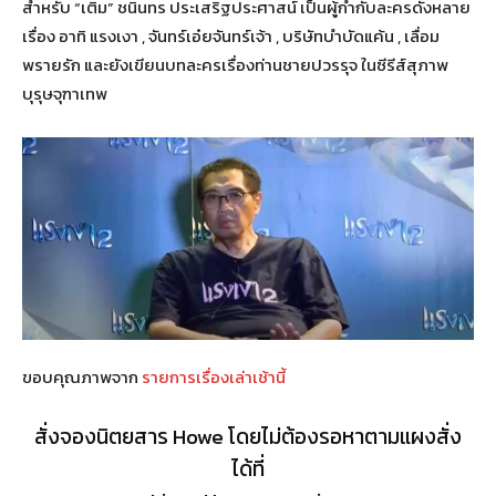
สำหรับ “เติม” ชนินทร ประเสริฐประศาสน์ เป็นผู้กำกับละครดังหลาย
เรื่อง อาทิ แรงเงา , จันทร์เอ๋ยจันทร์เจ้า , บริษัทบำบัดแค้น , เลื่อม
พรายรัก และยังเขียนบทละครเรื่องท่านชายปวรรุจ ในซีรีส์สุภาพ
บุรุษจุฑาเทพ
ขอบคุณภาพจาก
รายการเรื่องเล่าเช้านี้
สั่งจองนิตยสาร Howe โดยไม่ต้องรอหาตามแผงสั่ง
ได้ที่