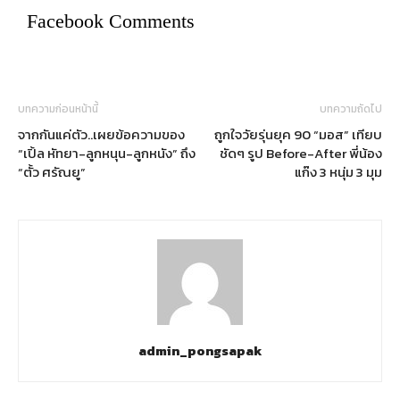
Facebook Comments
บทความก่อนหน้านี้
บทความถัดไป
จากกันแค่ตัว..เผยข้อความของ
ถูกใจวัยรุ่นยุค 90 “มอส” เทียบ
“เปิ้ล หัทยา-ลูกหนุน-ลูกหนัง” ถึง
ชัดๆ รูป Before-After พี่น้อง
“ตั้ว ศรัณยู”
แก๊ง 3 หนุ่ม 3 มุม
admin_pongsapak