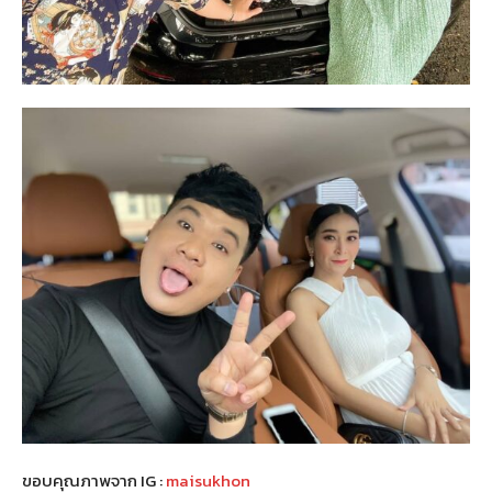
ขอบคุณภาพจาก IG :
maisukhon