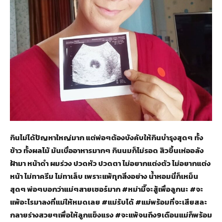
กินไม่ได้ปัญหาใหญ่มาก แต่พ่อๆต้องบังคับให้กินบำรุงสุดๆ ทั้ง
ข้าว ทั้งผลไม้ มันเบื่ออาหารมากๆ กินนมก็ไม่รอด สิวขึ้นเห่ออลัง
ฝ้ามา หน้าดำ ผมร่วง ปวดหัว ปวดตา ไม่อยากแต่งตัว ไม่อยากแต่ง
หน้า ไม่ทาครีม ไม่ทาเล็บ เพราะแพ้ทุกสิ่งอย่าง น้ำหอมนี่ก็เหม็น
สุดๆ พ่อๆบอกว่าแม่ๆสายเซอร์มาก #หม่ามี๊จะสู้เพื่อลูกนะ #จะ
แพ้อะไรมาลงที่แม่ให้หมดเลย #แม่รับได้ #แม่พร้อมที่จะเสียสละ
กลายร่างสวยๆเพื่อให้ลูกแข็งแรง #จะแพ้จนถึง9เดือนแม่ก็พร้อม