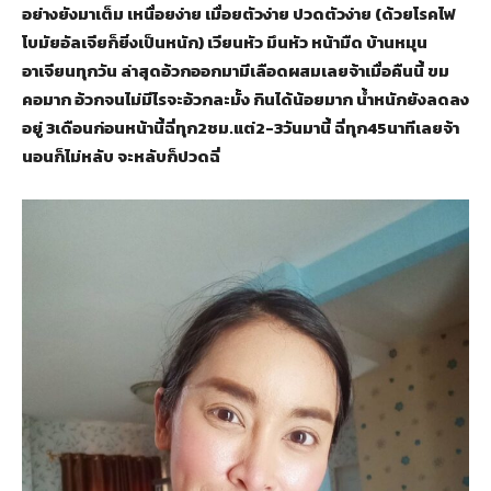
อย่างยังมาเต็ม เหนื่อยง่าย เมื่อยตัวง่าย ปวดตัวง่าย (ด้วยโรคไฟ
โบมัยอัลเจียก็ยิ่งเป็นหนัก) เวียนหัว มึนหัว หน้ามืด บ้านหมุน
อาเจียนทุกวัน ล่าสุดอ้วกออกมามีเลือดผสมเลยจ้าเมื่อคืนนี้ ขม
คอมาก อ้วกจนไม่มีไรจะอ้วกละมั้ง กินได้น้อยมาก น้ำหนักยังลดลง
อยู่ 3เดือนก่อนหน้านี้ฉี่ทุก2ชม.แต่2-3วันมานี้ ฉี่ทุก45นาทีเลยจ้า
นอนก็ไม่หลับ จะหลับก็ปวดฉี่