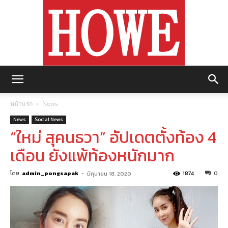
https://howemagazine.com/
หน้าแรก
News
News
Social News
“ใหม่ สุคนธวา” อัปเดตตั้งท้อง 4
เดือน ยังแพ้ท้องหนักมาก
โดย
admin_pongsapak
-
1874
0
มิถุนายน 18, 2020