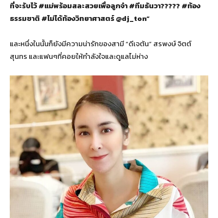
ที่จะรับไว้ #แม่พร้อมสละสวยเพื่อลูกจ๋า #ทีมธันวา????? #ท้อง
ธรรมชาติ #ไม่ได้ท้องวิทยาศาสตร์ @dj_ton”
และหนึ่งในนั้นก็ยังมีความน่ารักของสามี “ดีเจต้น” สรพงษ์ จิตต์
สุนทร และแฟนๆที่คอยให้กำลังใจและดูแลไม่ห่าง