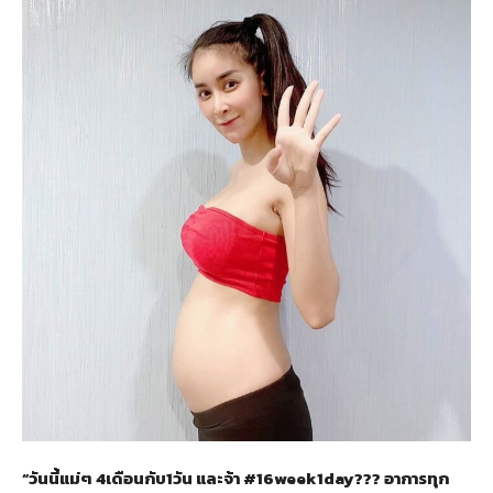
“วันนี้แม่ๆ 4เดือนกับ1วัน และจ้า #16week1day??? อาการทุก