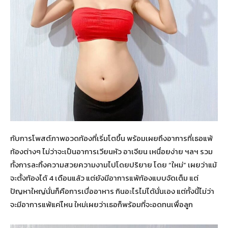
กับการโพสต์ภาพอวดท้องที่เริ่มโตขึ้น พร้อมเผยถึงอาการที่เธอแพ้
ท้องต่างๆ ไม่ว่าจะเป็นอาการเวียนหัว อาเจียน เหนื่อยง่าย ฯลฯ รวม
ทั้งการละทิ้งความสวยความงามไปโดยปริยาย โดย “ใหม่” เผยว่าแม้
จะตั้งท้องได้ 4 เดือนแล้ว แต่ยังมีอาการแพ้ท้องแบบจัดเต็ม แต่
ปัญหาใหญ่นั่นก็คือการเบื่ออาหาร กินอะไรไม่ได้นั่นเอง แต่ทั้งนี้ไม่ว่า
จะมีอาการแพ้แค่ไหน ใหม่เผยว่าเธอก็พร้อมที่จะอดทนเพื่อลูก