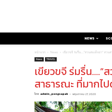
NEWS
SC
หน้าแรก
News
เขียวขจี ร่มรื่น….”สวนสมเด็จย่า” สวน
News
TRAVEL
เขียวขจี ร่มรื่น….
สาธารณะ ที่มากไปด
โดย
admin_pongsapak
-
พฤษภาคม 27, 2020