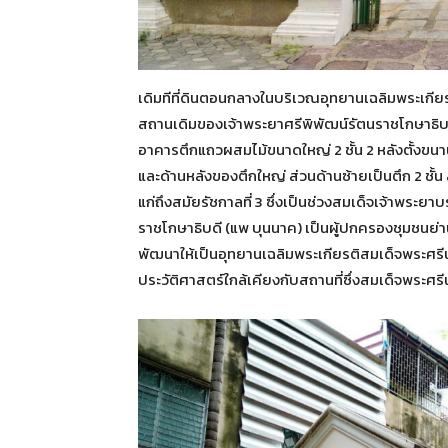
เดิมทีที่ดินตอนกลางในบริเวณอุทยานเฉลิมพระเกี
สถานเดิมของเจ้าพระยาศรีพิพัฒน์รัตนราชโกษาธิบดี
อาคารตึกแถวผสมไม้ขนาดใหญ่ 2 ชั้น 2 หลังตั้งขน
และด้านหลังของตึกใหญ่ ส่วนด้านซ้ายเป็นตึก 2 ชั
แก่ถึงสมัยรัชกาลที่ 3 ซึ่งเป็นช่วงสมเด็จเจ้าพระ
ราชโกษาธิบดี (แพ บุนนาค) เป็นผู้ปกครองชุมชนย่าน
พัฒนาให้เป็นอุทยานเฉลิมพระเกียรติสมเด็จพระศรีนค
ประวัติศาสตร์ใกล้เคียงกับสถานที่ซึ่งสมเด็จพระศ