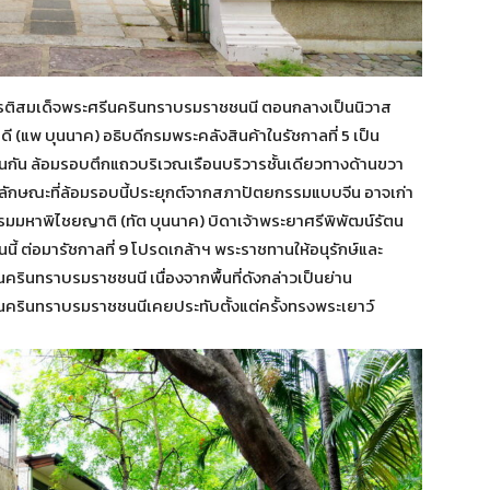
ยรติสมเด็จพระศรีนครินทราบรมราชชนนี ตอนกลางเป็นนิวาส
 (แพ บุนนาค) อธิบดีกรมพระคลังสินค้าในรัชกาลที่ 5 เป็น
านกัน ล้อมรอบตึกแถวบริเวณเรือนบริวารชั้นเดียวทางด้านขวา
้น ลักษณะที่ล้อมรอบนี้ประยุกต์จากสภาปัตยกรรมแบบจีน อาจเก่า
ยาบรมมหาพิไชยญาติ (ทัต บุนนาค) บิดาเจ้าพระยาศรีพิพัฒน์รัตน
นี้ ต่อมารัชกาลที่ 9 โปรดเกล้าฯ พระราชทานให้อนุรักษ์และ
รินทราบรมราชชนนี เนื่องจากพื้นที่ดังกล่าวเป็นย่าน
รีนครินทราบรมราชชนนีเคยประทับตั้งแต่ครั้งทรงพระเยาว์