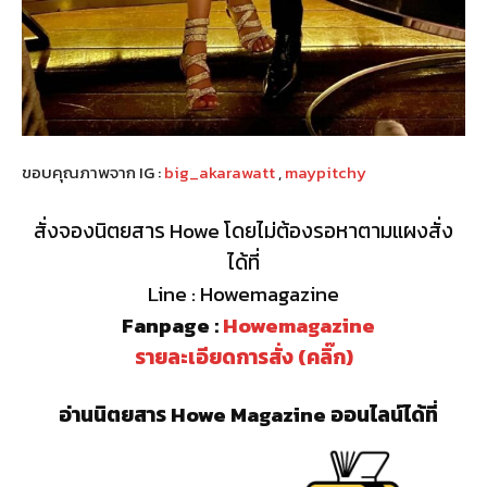
ขอบคุณภาพจาก IG :
big_akarawatt
,
maypitchy
สั่งจองนิตยสาร Howe โดยไม่ต้องรอหาตามแผงสั่ง
ได้ที่
Line : Howemagazine
Fanpage :
Howemagazine
รายละเอียดการสั่ง (คลิ๊ก)
อ่านนิตยสาร Howe Magazine ออนไลน์ได้ที่