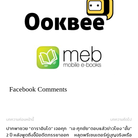
Facebook Comments
บทความก่อนหน้านี้
บทความถัดไป
ปากพาซวย “ดาราอินโด” เจอคุก
“เอ ศุภชัย”ตอบแล้วข่าวโยง “อั้ม”
2 ปี หลังพูดถึงจิ๊มิอดีตภรรยาออก
หลุดพรีเซนเตอร์คู่บุญจริงหรือ