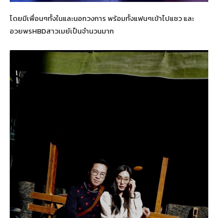
โดยมีเพื่อนๆทั้งในและนอกวงการ พร้อมทั้งแฟนๆเข้าไปแซว และ
อวยพรHBDสาวเมย์เป็นจำนวนมาก