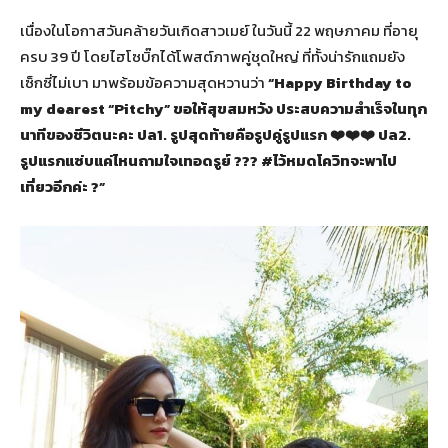
เนื่องในโอกาสวันคล้ายวันเกิดสาวเมย์ ในวันนี้ 22 พฤษภาคม ที่อายุ
ครบ 39 ปี โดยไฮโซบิ๊กได้โพสต์ภาพคู่ชุดใหญ่ ที่ทั้งน่ารักแถมยัง
เซ็กซี่ไม่เบา มาพร้อมข้อความสุดหวานว่า
“Happy Birthday to
my dearest “Pitchy” ขอให้สุขสมหวัง ประสบความสำเร็จในทุก
นาทีของชีวิตนะคะ ปล1. รูปสุดท้ายคือรูปคู่รูปแรก ❤️❤️❤️ ปล2.
รูปแรกแซ่บแค่ไหนถามใจเทอดรูย์ ??? #ไว้หมดโควิทจะพาไป
เที่ยวอีกค่ะ ?”