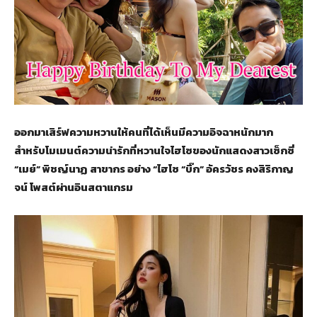
ออกมาเสิร์ฟความหวานให้คนที่ได้เห็นมีความอิจฉาหนักมาก
สำหรับโมเมนต์ความน่ารักที่หวานใจไฮโซของนักแสดงสาวเซ็กซี่
“เมย์” พิชญ์นาฏ สาขากร อย่าง “ไฮโซ “บิ๊ก” อัครวัชร คงสิริกาญ
จน์ โพสต์ผ่านอินสตาแกรม