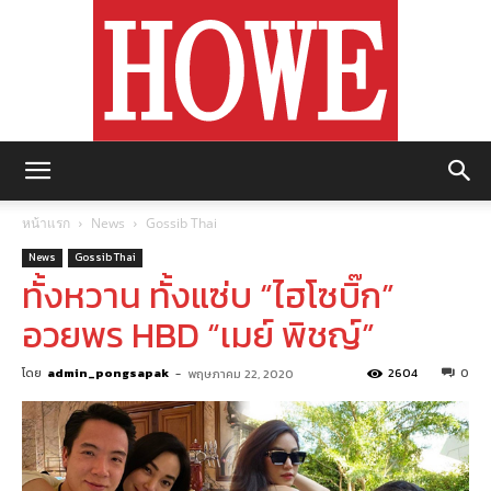
https://howemagazine.com/
หน้าแรก
News
Gossib Thai
News
Gossib Thai
ทั้งหวาน ทั้งแซ่บ “ไฮโซบิ๊ก”
อวยพร HBD “เมย์ พิชญ์”
โดย
admin_pongsapak
-
2604
0
พฤษภาคม 22, 2020