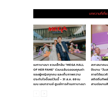
บทความที่เกี่
เมกาบางนา ชวนเช็กอิน “MEGA HALL
สภาสมาคมสตร
OF HER FAME” ร่วมเฉลิมฉลองคุณค่า
จัดงาน “วัน
ของผู้หญิงทุกคน และเก็บภาพความ
ภายใต้แนวค
ประทับใจตั้งแต่วันนี้ – 31 ส.ค. 69 ณ
สถิตถิ่นทิพ
เมน เอนทรานซ์ ศูนย์การค้าเมกาบางนา
สานต่องานศิ