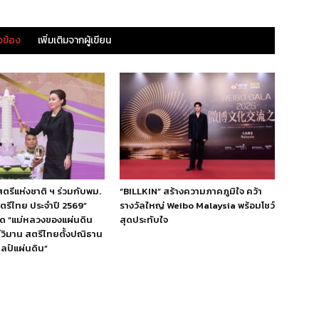
ยวข้อง
เพิ่มเติมจากผู้เขียน
ีแห่งชาติ ฯ ร่วมกับพม.
“BILLKIN” สร้างความภาคภูมิใจ คว้า
สตรีไทย ประจำปี 2569”
รางวัลใหญ่ Weibo Malaysia พร้อมโชว์
ิด “แม่หลวงของแผ่นดิน
สุดประทับใจ
ย์วิมาน สตรีไทยตั้งปณิธาน
ลป์แผ่นดิน”