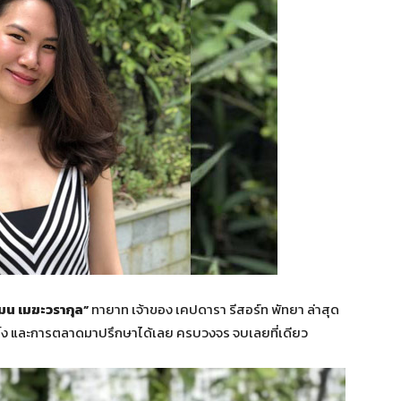
มน เมฆะวรากุล”
ทายาท เจ้าของ เคปดารา รีสอร์ท พัทยา ล่าสุด
ดิ้ง และการตลาดมาปรึกษาได้เลย ครบวงจร จบเลยที่เดียว