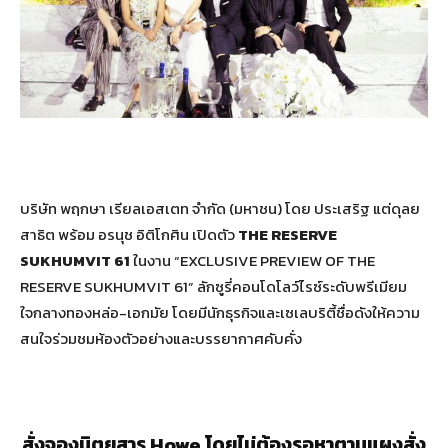
บริษัท พฤกษา เรียลเอสเตท จํากัด (มหาชน) โดย ประเสริฐ แต่ดุลย
สาธิต พร้อม อรนุช อิติโกศิน เปิดตัว
THE RESERVE
SUKHUMVIT 61
ในงาน “EXCLUSIVE PREVIEW OF THE
RESERVE SUKHUMVIT 61” ลักซูรี่คอนโดโลว์ไรซ์ระดับพรีเมียม
ใจกลางทองหล่อ-เอกมัย โดยมีนักธุรกิจและเซเลบริตี้ชื่อดังให้ความ
สนใจร่วมชมห้องตัวอย่างและบรรยากาศคับคั่ง
สั่งจองนิตยสาร Howe โดยไม่ต้องรอหาตามแผงสั่ง