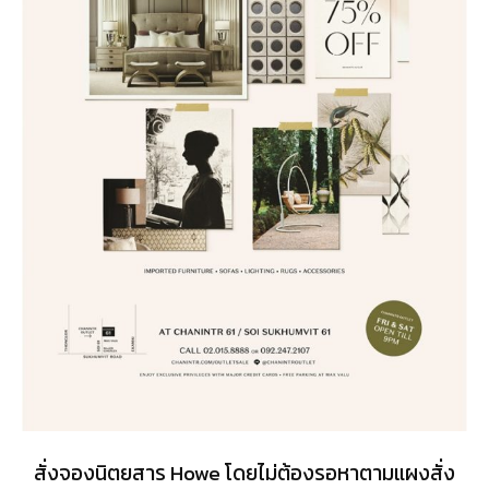
สั่งจองนิตยสาร Howe โดยไม่ต้องรอหาตามแผงสั่ง