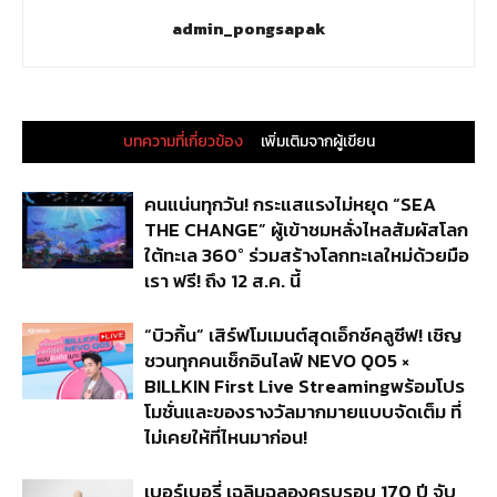
admin_pongsapak
บทความที่เกี่ยวข้อง
เพิ่มเติมจากผู้เขียน
คนแน่นทุกวัน! กระแสแรงไม่หยุด “SEA
THE CHANGE” ผู้เข้าชมหลั่งไหลสัมผัสโลก
ใต้ทะเล 360° ร่วมสร้างโลกทะเลใหม่ด้วยมือ
เรา ฟรี! ถึง 12 ส.ค. นี้
“บิวกิ้น” เสิร์ฟโมเมนต์สุดเอ็กซ์คลูซีฟ! เชิญ
ชวนทุกคนเช็กอินไลฟ์ NEVO Q05 ×
BILLKIN First Live Streamingพร้อมโปร
โมชั่นและของรางวัลมากมายแบบจัดเต็ม ที่
ไม่เคยให้ที่ไหนมาก่อน!
เบอร์เบอรี่ เฉลิมฉลองครบรอบ 170 ปี จับ