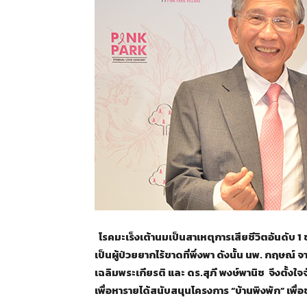
โรคมะเร็งเต้านมเป็นสาเหตุการเสียชีวิตอันดับ 1 ขอ
เป็นผู้ป่วยยากไร้ขาดที่พึ่งพา ดังนั้น นพ. กฤษณ์ จ
เฉลิมพระเกียรติ และ ดร.สุภี พงษ์พานิช จึงตั้
เพื่อหารายได้สนับสนุนโครงการ “บ้านพิงพัก” เพื่อ