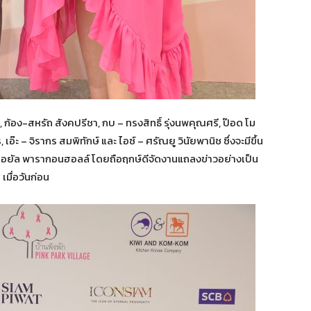
จ, ก้อง-สหรัถ สังคปรีชา, กบ – ทรงสิทธิ์ รุ่งนพคุณศรี, ป๊อด โม
 เอ๊ะ – จิรากร สมพิทักษ์ และ ไอซ์ – ศรัณยู วินัยพานิช ซึ่งจะมีขึ้น
ณ รอยัล พารากอนฮอลล์ โดยถือฤกษ์ดีจัดงานแถลงข่าวอย่างเป็น
มื่อวันก่อน