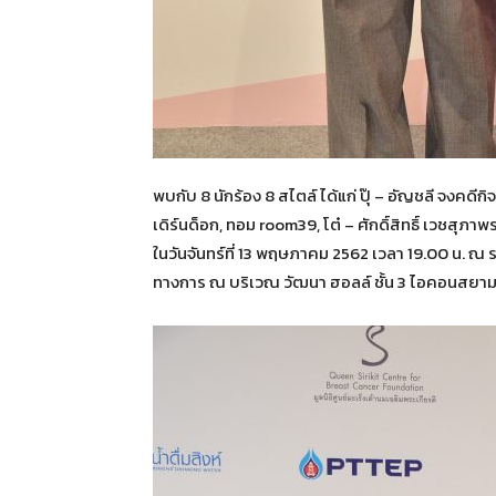
พบกับ 8 นักร้อง 8 สไตล์ ได้แก่ ปุ๊ – อัญชลี จงคดีกิ
เดิร์นด็อก, ทอม room39, โต๋ – ศักดิ์สิทธิ์ เวชสุภาพร,
ในวันจันทร์ที่ 13 พฤษภาคม 2562 เวลา 19.00 น. 
ทางการ ณ บริเวณ วัฒนา ฮอลล์ ชั้น 3 ไอคอนสยาม เ