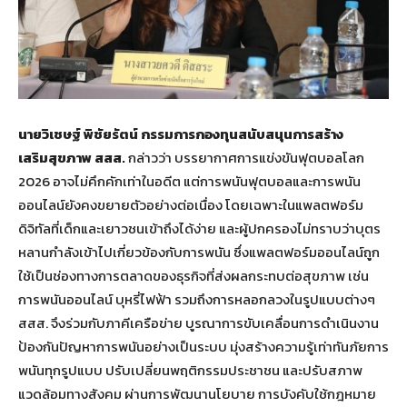
นายวิเชษฐ์ พิชัยรัตน์ กรรมการกองทุนสนับสนุนการสร้าง
เสริมสุขภาพ สสส.
กล่าวว่า บรรยากาศการแข่งขันฟุตบอลโลก
2026 อาจไม่คึกคักเท่าในอดีต แต่การพนันฟุตบอลและการพนัน
ออนไลน์ยังคงขยายตัวอย่างต่อเนื่อง โดยเฉพาะในแพลตฟอร์ม
ดิจิทัลที่เด็กและเยาวชนเข้าถึงได้ง่าย และผู้ปกครองไม่ทราบว่าบุตร
หลานกำลังเข้าไปเกี่ยวข้องกับการพนัน ซึ่งแพลตฟอร์มออนไลน์ถูก
ใช้เป็นช่องทางการตลาดของธุรกิจที่ส่งผลกระทบต่อสุขภาพ เช่น
การพนันออนไลน์ บุหรี่ไฟฟ้า รวมถึงการหลอกลวงในรูปแบบต่างๆ
สสส. จึงร่วมกับภาคีเครือข่าย บูรณาการขับเคลื่อนการดำเนินงาน
ป้องกันปัญหาการพนันอย่างเป็นระบบ มุ่งสร้างความรู้เท่าทันภัยการ
พนันทุกรูปแบบ ปรับเปลี่ยนพฤติกรรมประชาชน และปรับสภาพ
แวดล้อมทางสังคม ผ่านการพัฒนานโยบาย การบังคับใช้กฎหมาย