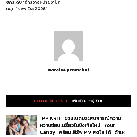
ยกระดับ “จักรวาลหน้ายุง”ปัก
หมุด “New Era 2026”
waralee promchot
บทความที่เกี่ยวข้อง
เพิ่มเติมจากผู้เขียน
“PP KRIT” ชวนเปิดประสบการณ์ความ
หวานซ่อนเปรี้ยวในซิงเกิลใหม่ “Your
Candy” พร้อมเสิร์ฟ MV สดใส ได้ “ต้าเห