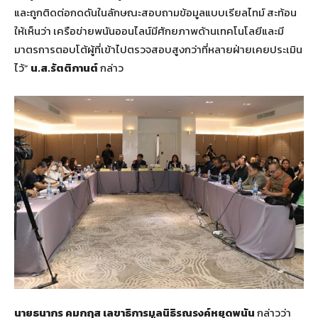
และถูกติดต่อกดดันในลักษณะสอบถามข้อมูลแบบเรียลไทม์ สะท้อน
ให้เห็นว่า เครือข่ายพนันออนไลน์มีศักยภาพด้านเทคโนโลยีและมี
มาตรการตอบโต้ผู้ที่เข้าไปตรวจสอบสูงกว่าที่หลายฝ่ายเคยประเมิน
ไว้”
น.ส.รัตติกานต์
กล่าว
นายธนากร คมกฤส เลขาธิการมูลนิธิรณรงค์หยุดพนัน
กล่าวว่า