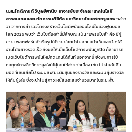
น
.
ส
.
รัตติกานต์ วิบูลย์พานิช
อาจารย์ประจำคณะเทคโนโลยี
สารสนเทศและนวัตกรรมดิจิทัล มหาวิทยาลัยนอร์ทกรุงเทพ
กล่าว
ว่า จากการสำรวจโครงสร้างเว็บไซต์พนันออนไลน์ในช่วงฟุตบอล
โลก 2026 พบว่า เว็บไซต์เหล่านี้มีลักษณะเป็น “แฟรนไชส์” คือ มีผู้
ขายแพลตฟอร์มสำเร็จรูปให้รายย่อยนำไปสวมหน้าเว็บและเปิดใช้
งานได้อย่างรวดเร็ว ส่งผลให้เมื่อเว็บไซต์การพนันถูกปิด ก็สามารถ
เปิดเว็บไซต์การพนันใหม่ทดแทนได้ทันที นอกจากนี้ ยังพบการใช้
กลยุทธ์ทางจิตวิทยาจูงใจให้ผู้เล่นใช้จ่ายต่อเนื่อง เช่น โปรโมชันคืน
ยอดที่เล่นเสียไป ระบบสะสมแต้มลุ้นของรางวัล และระบบสุ่มรางวัล
ให้กับผู้เล่น ซึ่งจะนำไปสู่ภาวะหนี้สินสะสมจำนวนมากในระยะสั้น