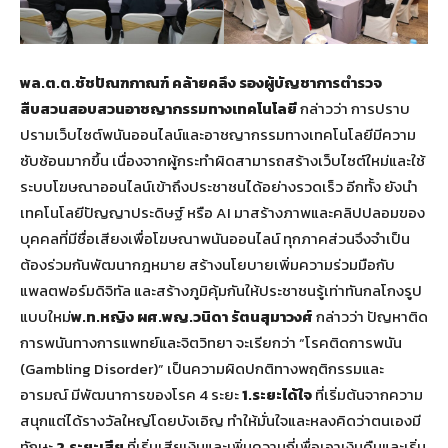
พล.ต.ต.ชัชปัณฑกาณฑ์ คล้ายคลึง
รองผู้บัญชาการตำรวจ
สืบสวนสอบสวนอาชญากรรมทางเทคโนโลยี
กล่าวว่า การปราบ
ปรามเว็บไซต์พนันออนไลน์และอาชญากรรมทางเทคโนโลยีมีความ
ซับซ้อนมากขึ้น เนื่องจากผู้กระทำผิดสามารถสร้างเว็บไซต์ใหม่และใช้
ระบบโฆษณาออนไลน์เข้าถึงประชาชนได้อย่างรวดเร็ว อีกทั้ง ยังนำ
เทคโนโลยีปัญญาประดิษฐ์ หรือ AI มาสร้างภาพและคลิปปลอมของ
บุคคลที่มีชื่อเสียงเพื่อโฆษณาพนันออนไลน์ ทุกภาคส่วนจึงจำเป็น
ต้องร่วมกันพัฒนากฎหมาย สร้างนโยบายเพิ่มความร่วมมือกับ
แพลตฟอร์มดิจิทัล และสร้างภูมิคุ้มกันให้ประชาชนรู้เท่าทันกลโกงรูป
แบบใหม่
พ.ท.หญิง ผศ.พญ.วนิดา รัตนสุมาวงศ์
กล่าวว่า ปัญหาติด
การพนันทางการแพทย์และจิตวิทยา จะเรียกว่า “โรคติดการพนัน
(Gambling Disorder)” เป็นความผิดปกติทางพฤติกรรมและ
อารมณ์ มีพัฒนาการของโรค 4 ระยะ
1.ระยะได้ใจ
ที่เริ่มต้นจากความ
สนุกแต่ได้รางวัลใหญ่โดยบังเอิญ ทำให้มั่นใจและหลงคิดว่าตนเองมี
ทักษะ
2.ระยะเสีย
ที่เริ่มเสียเงินและเพิ่มความถี่เพื่อเอาเงินคืนและเริ่ม