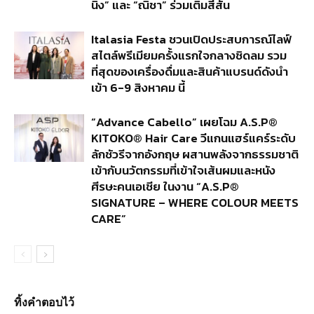
นิง” และ “ณิชา” ร่วมเติมสีสัน
Italasia Festa ชวนเปิดประสบการณ์ไลฟ์
สไตล์พรีเมียมครั้งแรกใจกลางชิดลม รวม
ที่สุดของเครื่องดื่มและสินค้าแบรนด์ดังนำ
เข้า 6-9 สิงหาคม นี้
“Advance Cabello” เผยโฉม A.S.P®
KITOKO® Hair Care วีแกนแฮร์แคร์ระดับ
ลักชัวรีจากอังกฤษ ผสานพลังจากธรรมชาติ
เข้ากับนวัตกรรมที่เข้าใจเส้นผมและหนัง
ศีรษะคนเอเชีย ในงาน “A.S.P®
SIGNATURE – WHERE COLOUR MEETS
CARE”
ทิ้งคำตอบไว้