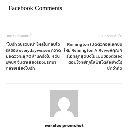
Facebook Comments
บทความก่อนหน้านี้
บทความถัดไป
“ไบร์ท วชิรวิชญ์” โผล่ในคลิปไว
Remington เปิดตัวคอลเลคชั่น
รัลของ everydaywe.see กวาด
ใหม่ Remington AIRviveห้คุณค
ยอดวิวทะลุ 70 ล้านครั้งใน 4 วัน
รีเอทลุคสุดปังในแบบของตัวเอง
แฟนๆ จับตาเสียงร้องปริศนา
ตอบโจทย์ทุกไลฟ์สไตล์อย่างไร้
คล้ายเสียงไบร์ท
ขีดจำกัด
waralee promchot