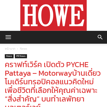
https://howemagazine.com/
หน้าแรก
News
News
PR News
คราฟท์เวิร์ค เปิดตัว PYCHE
Pattaya – Motorwayบ้านเดี่ยว
โมเดิร์นทรอปิคอลแนวคิดใหม่
เพื่อชีวิตที่เลือกให้คุณค่าเฉพาะ
“สิ่งสำคัญ” บนทำเลพัทยา