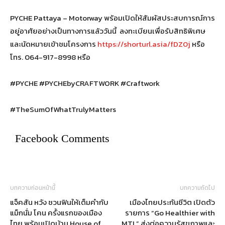
PYCHE Pattaya – Motorway พร้อมเปิดให้สัมผัสประสบการณ์การ
อยู่อาศัยอย่างเป็นทางการแล้ววันนี้ ลงทะเบียนเพื่อรับสิทธิพิเศษ
และนัดหมายเข้าชมโครงการ
https://shorturl.asia/fDZ0j
หรือ
โทร. 064-917-8998 หรือ
#PYCHE #PYCHEbyCRAFTWORK #Craftwork
#TheSumOfWhatTrulyMatters
Facebook Comments
บทความก่อนหน้านี้
บทความถัดไป
แจ็คสัน หวัง ชวนฟินให้เต็มคำกับ
เมืองไทยประกันชีวิต เปิดตัว
แม็กนั่ม โคน ครั้งแรกของเมือง
รายการ “Go Healthier with
ไทย พร้อมเปิดบ้าน House of
MTL” ส่งต่อความรู้สุขภาพและ